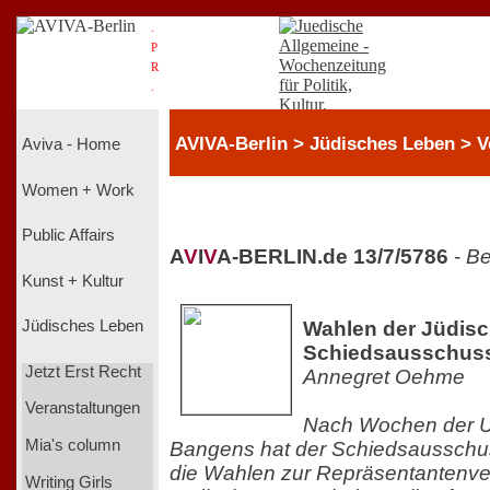
.
P
R
.
AVIVA-Berlin > Jüdisches Leben > V
Aviva - Home
Women + Work
Public Affairs
A
V
I
V
A-BERLIN.de 13/7/5786
-
Be
Kunst + Kultur
Wahlen der Jüdis
Jüdisches Leben
Schiedsausschuss
Jetzt Erst Recht
Annegret Oehme
Veranstaltungen
Nach Wochen der U
Mia's column
Bangens hat der Schiedsausschu
die Wahlen zur Repräsentantenv
Writing Girls