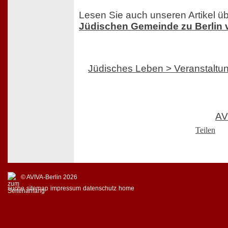
Lesen Sie auch unseren Artikel ü
Jüdischen Gemeinde zu Berlin 
Jüdisches Leben > Veranstaltu
AV
Teilen
© AVIVA-Berlin 2026
suche
sitemap
impressum
datenschutz
home