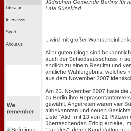
Jüdischen Gemeinde Berlins für re
Lala Süsskind...
Literatur
Interviews
Sport
...wird mit großer Wahrscheinlichk
About us
Aller guten Dinge sind bekanntlic
auch der Schiedsausschuss in sein
endlich zu einem Resultat und verö
amtliche Wahlergebnis, welches m
aus dem November 2007 identisch
Am 25. November 2007 hatte die
zu Berlin ihre Repräsentantenve
gewählt. Angetreten waren vier B
We
altbekannten und neuen Gesichte
remember
Liste "Atid" mit 13 von 21 Plätzen
überraschenden Erfolg erzielte, 
"Tachles", deren KandidatInnen e