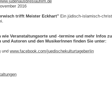
www.judenausbreslaufilm.de
 November 2016
erwisch trifft Meister Eckhart"
Ein jüdisch-islamisch-chris
i.
n wie Veranstaltungsorte und -termine und mehr Infos 
 und Autoren und den MusikerInnen finden Sie unter:
g
und
www.facebook.com/juedischekulturtageberlin
taltungen