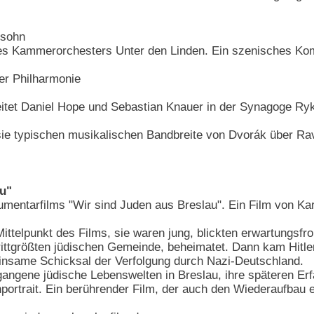
ssohn
es Kammerorchesters Unter den Linden. Ein szenisches Kom
er Philharmonie
itet Daniel Hope und Sebastian Knauer in der Synagoge Ry
 sie typischen musikalischen Bandbreite von Dvorák über Ra
au"
umentarfilms "Wir sind Juden aus Breslau". Ein Film von K
ttelpunkt des Films, sie waren jung, blickten erwartungsfroh
ittgrößten jüdischen Gemeinde, beheimatet. Dann kam Hitler
same Schicksal der Verfolgung durch Nazi-Deutschland.
rgangene jüdische Lebenswelten in Breslau, ihre späteren Er
portrait. Ein berührender Film, der auch den Wiederaufbau 