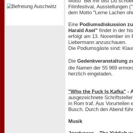
Motto "Bei mir bist Du schoe
Filmfestival, Ausstellungen 
dem Motto "Lerne Lachen oh
Eine
Podiumsdiskussion zu
Harald Asel"
findet in der h
erfolgt am 13. November im 
Liebermann anzuschauen.
Die Podiumsgäste sind: Klau
Die
Gedenkveranstaltung z
die Namen der 55 969 ermord
herzlich eingeladen.
"Who the Fuck Is Kafka"
- 
ausgezeichnete Schriftstelle
in Rom traf. Aus Vorurteilen
Busch. Durch den Abend führt
Musik