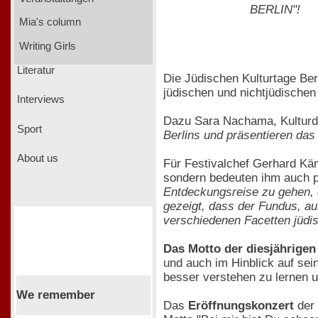
BERLIN"!
Mia's column
Writing Girls
Literatur
Die Jüdischen Kulturtage Ber
jüdischen und nichtjüdischen
Interviews
Dazu Sara Nachama, Kulturd
Sport
Berlins und präsentieren das 
About us
Für Festivalchef Gerhard Käm
sondern bedeuten ihm auch p
Entdeckungsreise zu gehen, d
gezeigt, dass der Fundus, au
verschiedenen Facetten jüdi
Das Motto der diesjährige
und auch im Hinblick auf sei
besser verstehen zu lernen un
We remember
Das
Eröffnungskonzert
der 