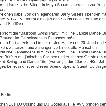
y of life in der Synagoge Rykestraße
tsch-israelische Sängerin Maya Saban hat es sich zur Aufgab
en.
 reichen dabei von den legendären Barry Sisters über den fr
ner M.I.A.. Mit ihrem einzigartigen Sound begeistern sie das
Band-Einflüssen.
rspricht die "Ballroom Swing Party" mit The Capital Dance O
on Brauner im Gemeindehaus Fasanenstraße.
lroom Partys entstand in der ersten Hälfte des 20. Jahrhunde
ken, zu tanzen und zu singen verbindet alle Menschen!
dische Gemeindehaus zum Ballroom: The Capital Dance Orch
ten Büffets mit jüdischen Speisen und erlesenen Getränken n
ird Swing- und Dance-Titel (vorrangig der 20er bis 40er Jahr
arbeitet und ist an diesem Abend Special Guest. DJ Jürge
 Berlin
schen DJs DJ Udisho und DJ Godes aus Tel Aviv bringen gem