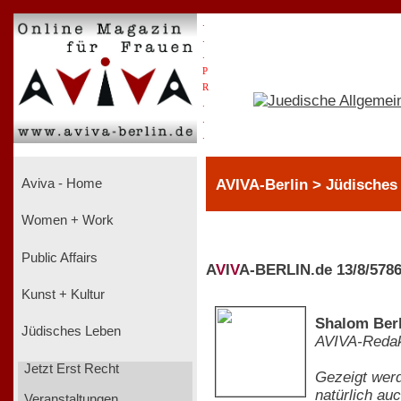
.
.
.
P
R
.
.
.
AVIVA-Berlin > Jüdisches
Aviva - Home
Women + Work
Public Affairs
A
V
I
V
A-BERLIN.de 13/8/578
Kunst + Kultur
Shalom Berl
Jüdisches Leben
AVIVA-Redak
Jetzt Erst Recht
Gezeigt werd
natürlich au
Veranstaltungen