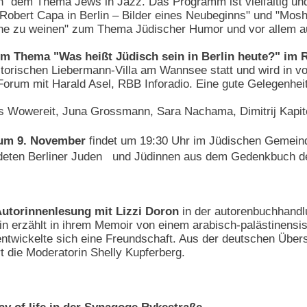
n" dem Thema Jews in Jazz. Das Programm ist vielfältig un
("Robert Capa in Berlin – Bilder eines Neubeginns" und "Mos
ne zu weinen" zum Thema Jüdischer Humor und vor allem au
m Thema "Was heißt Jüdisch sein in Berlin heute?" im
istorischen Liebermann-Villa am Wannsee statt und wird in vo
Forum mit Harald Asel, RBB Inforadio. Eine gute Gelegenhei
s Wowereit, Juna Grossmann, Sara Nachama, Dimitrij Kapi
um 9. November
findet um 19:30 Uhr im Jüdischen Gemei
eten Berliner Juden und Jüdinnen aus dem Gedenkbuch des 
Autorinnenlesung mit Lizzi Doron
in der autorenbuchhandl
rin erzählt in ihrem Memoir von einem arabisch-palästinensi
 entwickelte sich eine Freundschaft. Aus der deutschen Übers
 die Moderatorin Shelly Kupferberg.