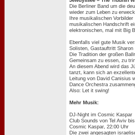
Jewdyssee – The Yiddish wa
Die Berliner Band um die deu
wieder zum Leben zu erweck
Ihre musikalischen Vorbilder
musikalischen Handschrift ei
elektronischen, mal mit Big 
Ebenfalls viel gute Musik ve
Solisten, Gastauftritt Shar
Die Tradition der großen Bal
Gemeinsam zu essen, zu trin
An diesem Abend wird das Jü
tanzt, kann sich an exzellen
Leitung von David Canisius w
Dance Orchestra zusammenge
Also: Let it swing!
Mehr Musik:
DJ-Night im Cosmic Kaspar
Club Sounds von Tel Aviv bis
Cosmic Kaspar, 22:00 Uhr
Die zwei angesagten israeli