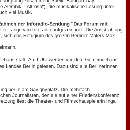
d sorgfältig zusammengestellt: Balagan-Day,
he Alembik – Altrosa"), die musikalische Lesung unter
ch viel Musik.
 Rahmen der Inforadio-Sendung "Das Forum mit
ller Länge von Inforadio aufgezeichnet. Die Ausstrahlung
t, sich das Refugium des großen Berliner Malers Max
telmann.
ndehaus statt. Ab 9 Uhr werden vor dem Gemeindehaus
Landes Berlin gelesen. Dazu sind alle BerlinerInnen
ung berlin am Savignyplatz. Die mehrfach
schen Journalisten, den sie auf einer Friedenskonferenz
etzung liest die Theater- und Filmschauspielerin Inga