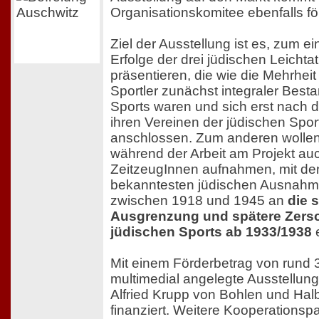
Organisationskomitee ebenfalls fö
Ziel der Ausstellung ist es, zum ei
Erfolge der drei jüdischen Leichta
präsentieren, die wie die Mehrheit
Sportler zunächst integraler Best
Sports waren und sich erst nach
ihren Vereinen der jüdischen Sp
anschlossen. Zum anderen wollen d
während der Arbeit am Projekt au
ZeitzeugInnen aufnahmen, mit de
bekanntesten jüdischen Ausnahm
zwischen 1918 und 1945 an
die 
Ausgrenzung und spätere Zers
jüdischen Sports ab 1933/1938
e
Mit einem Förderbetrag von rund 
multimedial angelegte Ausstellun
Alfried Krupp von Bohlen und Hal
finanziert. Weitere Kooperationspa