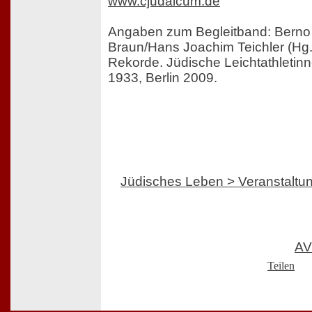
www.cjudaicum.de
Angaben zum Begleitband: Berno 
Braun/Hans Joachim Teichler (Hg
Rekorde. Jüdische Leichtathletin
1933, Berlin 2009.
Jüdisches Leben > Veranstaltu
AV
Teilen