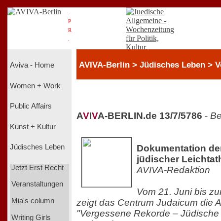
.
P
R
.
AVIVA-Berlin > Jüdisches Leben > V
Aviva - Home
Women + Work
Public Affairs
A
V
I
V
A-BERLIN.de 13/7/5786
-
Be
Kunst + Kultur
Dokumentation der
Jüdisches Leben
jüdischer Leichtat
Jetzt Erst Recht
AVIVA-Redaktion
Veranstaltungen
Vom 21. Juni bis z
Mia's column
zeigt das Centrum Judaicum die A
"Vergessene Rekorde – Jüdische L
Writing Girls