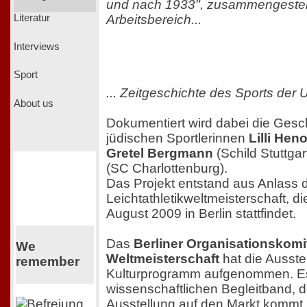
und nach 1933", zusammengestel
Arbeitsbereich...
Literatur
Interviews
Sport
... Zeitgeschichte des Sports der 
About us
Dokumentiert wird dabei die Gesch
jüdischen Sportlerinnen
Lilli Hen
Gretel Bergmann
(Schild Stuttga
(SC Charlottenburg).
Das Projekt entstand aus Anlass 
Leichtathletikweltmeisterschaft, di
August 2009 in Berlin stattfindet.
Das
Berliner Organisationskomi
We
Weltmeisterschaft
hat die Ausstell
remember
Kulturprogramm aufgenommen. Es
wissenschaftlichen Begleitband, de
Ausstellung auf den Markt kommt