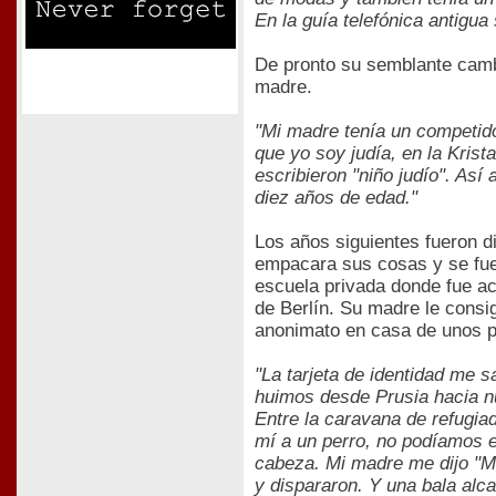
En la guía telefónica antigu
De pronto su semblante cambi
madre.
"Mi madre tenía un competido
que yo soy judía, en la Krist
escribieron "niño judío". Así
diez años de edad."
Los años siguientes fueron di
empacara sus cosas y se fue
escuela privada donde fue ac
de Berlín. Su madre le consig
anonimato en casa de unos pa
"La tarjeta de identidad me s
huimos desde Prusia hacia nu
Entre la caravana de refugi
mí a un perro, no podíamos e
cabeza. Mi madre me dijo "Mi
y dispararon. Y una bala alc