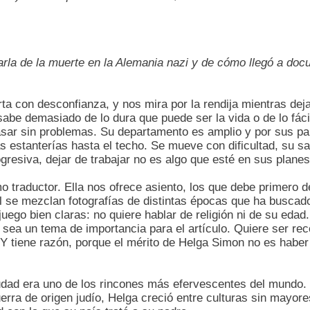
arla de la muerte en la Alemania nazi y de cómo llegó a do
ta con desconfianza, y nos mira por la rendija mientras dej
be demasiado de lo dura que puede ser la vida o de lo fác
asar sin problemas. Su departamento es amplio y por sus par
s estanterías hasta el techo. Se mueve con dificultad, su sa
gresiva, dejar de trabajar no es algo que esté en sus planes
raductor. Ella nos ofrece asiento, los que debe primero de
 se mezclan fotografías de distintas épocas que ha buscad
uego bien claras: no quiere hablar de religión ni de su edad
sea un tema de importancia para el artículo. Quiere ser rec
 Y tiene razón, porque el mérito de Helga Simon no es haber
udad era uno de los rincones más efervescentes del mundo.
erra de origen judío, Helga creció entre culturas sin mayore