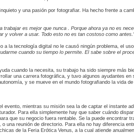
 inquieto y una pasión por fotografiar. Ha hecho frente a ca
hora trabajar es mejor que nunca . Porque ahora ya no es nec
ar y volver a usar. Todo esto no es tan costoso como antes.
o a la tecnología digital no le causó ningún problema, el u
udarme cuando su tiempo lo permite. El sabe sobre el proc
ayuda cuando la necesita, su trabajo ha sido siempre más bi
rollar una carrera fotográfica, y tuvo algunos ayudantes e
autonomía, y se mueve en el mundo fotografiando la vida de
del evento, mientras su misión sea la de captar el instante 
turador. Para ella simplemente hay que saber cuándo dispara
para que su negocio fuera rentable. Se la puede encontrar 
l, o una reunión de directorio. Para ella no hay diferencia e
chicas de la Feria Erótica Venus, a la cual atiende anualment