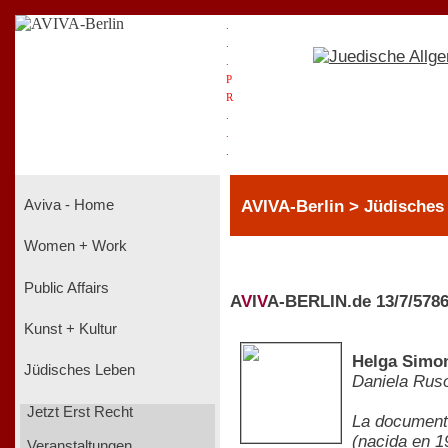
.
.
.
P
R
.
.
.
AVIVA-Berlin > Jüdisches 
Aviva - Home
Women + Work
Public Affairs
A
V
I
V
A-BERLIN.de 13/7/578
Kunst + Kultur
Helga Simon
Jüdisches Leben
Daniela Rus
Jetzt Erst Recht
La documenta
(nacida en 1
Veranstaltungen