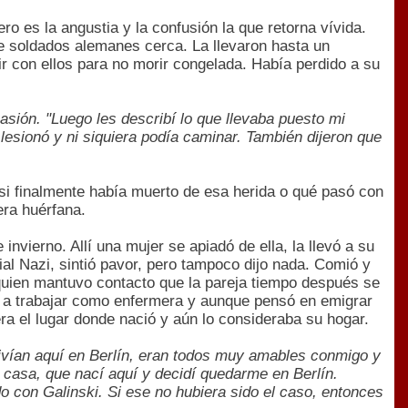
ro es la angustia y la confusión la que retorna vívida.
e soldados alemanes cerca. La llevaron hasta un
r con ellos para no morir congelada. Había perdido a su
sión. "Luego les describí lo que llevaba puesto mi
lesionó y ni siquiera podía caminar. También dijeron que
 si finalmente había muerto de esa herida o qué pasó con
era huérfana.
vierno. Allí una mujer se apiadó de ella, la llevó a su
ial Nazi, sintió pavor, pero tampoco dijo nada. Comió y
quien mantuvo contacto que la pareja tiempo después se
ó a trabajar como enfermera y aunque pensó en emigrar
ra el lugar donde nació y aún lo consideraba su hogar.
ivían aquí en Berlín, eran todos muy amables conmigo y
casa, que nací aquí y decidí quedarme en Berlín.
 con Galinski. Si ese no hubiera sido el caso, entonces