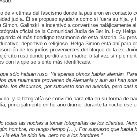
rado."
to de víctimas del fascismo donde la pusieron en contacto 
dad judía. Él se propuso ayudarla como si fuera su hija, y f
 Simon. Galinski la incentivó a convertirse halájicamente al
fotógrafa oficial de la Comunidad Judía de Berlín. Hoy Helg
 guarda el más fidedigno testimonio de esta historia. Su pre
ducativo, deportivo o religioso. Helga Simon está ahí para de
bsorción de los judíos provenientes del bloque de la ex Uni
 ejército ruso donde perdió a su madre, o tal vez simplement
 con la que se siente más identificada.
 que sólo hablan ruso. Ya apenas oímos hablar alemán. Para
os que realmente provienen de Alemania y aún así han sobr
la, los discursos, por supuesto son en alemán, pero casi si
ida, y la fotografía se convirtió para ella en su forma de ha
ía, principalmente en horario diurno, durante la noche ese co
do todas las noches a tomar fotografías de los clientes. Nu
ngún hombre, no tengo tiempo (…). Por supuesto que había 
Ha ella he sido fiel, pero no a los hombres."