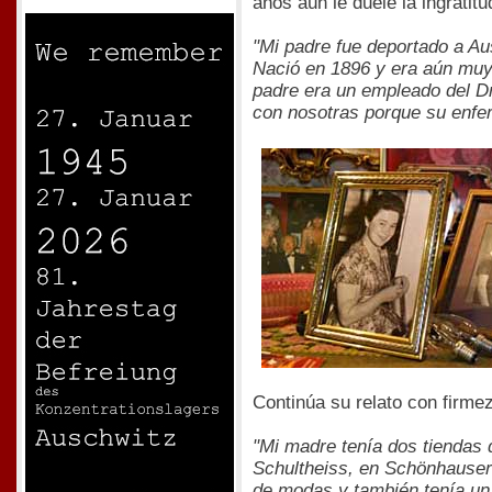
años aún le duele la ingratitu
"Mi padre fue deportado a Au
Nació en 1896 y era aún muy 
padre era un empleado del Dr
con nosotras porque su enfer
Continúa su relato con firmez
"Mi madre tenía dos tiendas 
Schultheiss, en Schönhauser
de modas y también tenía un 