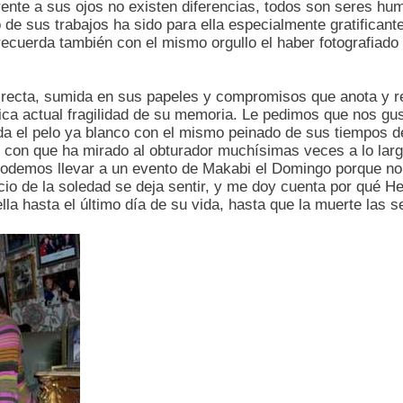
rente a sus ojos no existen diferencias, todos son seres h
o de sus trabajos ha sido para ella especialmente gratificante
ecuerda también con el mismo orgullo el haber fotografiado 
irecta, sumida en sus papeles y compromisos que anota y re
ica actual fragilidad de su memoria. Le pedimos que nos gust
 el pelo ya blanco con el mismo peinado de sus tiempos de 
con que ha mirado al obturador muchísimas veces a lo largo
odemos llevar a un evento de Makabi el Domingo porque no t
ecio de la soledad se deja sentir, y me doy cuenta por qué
ella hasta el último día de su vida, hasta que la muerte las s