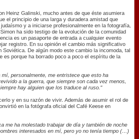
con Heinz Galinski, mucho antes de que éste asumiera
ue el principio de una larga y duradera amistad que
 judaísmo y a iniciarse profesionalmente en la fotografía,
a Simon ha sido testigo de la evolución de la comunidad
sencia es un pasaporte de entrada a cualquier evento
jar registro. En su opinión el cambio más significativo
ón Soviética. De algún modo este cambio la incomoda, tal
e es porque ha borrado poco a poco el espíritu de la
 mí, personalmente, me entristece que esto ha
evivido a la guerra, que siempre son cada vez menos,
empre hay alguien que los traduce al ruso."
cerlo y en su razón de vivir. Además de asumir el rol de
nvirtió en la fotógrafa oficial del Café Keese en
nca me ha molestado trabajar de día y también de noche
hombres interesados en mí, pero yo no tenía tiempo (…)