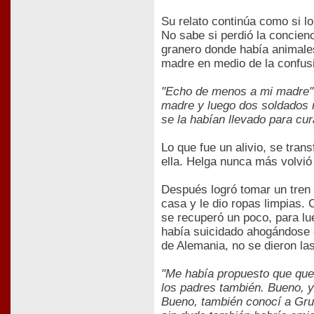
Su relato continúa como si lo
No sabe si perdió la concien
granero donde había animales
madre en medio de la confusió
"Echo de menos a mi madre"..
madre y luego dos soldados m
se la habían llevado para cur
Lo que fue un alivio, se tra
ella. Helga nunca más volvió
Después logró tomar un tren 
casa y le dio ropas limpias. 
se recuperó un poco, para l
había suicidado ahogándose 
de Alemania, no se dieron la
"Me había propuesto que quer
los padres también. Bueno, y
Bueno, también conocí a Grue