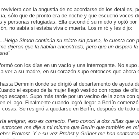
 reviviera con la angustia de no acordarse de los detalles, pe
cia, sólo que de pronto era de noche y que escuchó voces d
 y personas refugiadas. Ella escondió su miedo y optó por i
n, no sabía si estaba viva o muerta. Los miró y les dijo:
.Helga Simon continúa su relato sin pausa, lo cuenta con pa
e dijeron que la habían encontrado, pero que un disparo la 
arla"
nsformó con los días en un vacío y una interrogante. No supo
 a ver a su madre, en su corazón supo entonces que ahora 
hasta Demmin donde se dirigió al departamento de ayuda de in
Cuando el esposo de la mujer llegó vestido con ropas de ofic
uego escapar. Supo más tarde por un vecino de la zona con 
en el lago. Finalmente cuando logró llegar a Berlín comenz
s cosas. Se resignó a quedarse en Berlín, después de todo e
ía emigrar, eso es correcto. Pero conocí a dos niñas que v
 entonces me dije a mi misma que Berlín que también es mi 
ber Provost. Y a su vez Probst y Grüber me han contactado