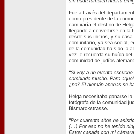
sin duda también habría emig
Fue a través del departamen
como presidente de la comuni
cambiaría el destino de Helga
llegando a convertirse en la 
desde sus inicios, y su casa
comunitario, ya sea social, e
de la comunidad ha sido la a
vez le recuerda su huída del
comunidad de judíos alemanes
"Si voy a un evento escucho
cambiado mucho. Para aquell
¿no? El alemán apenas se hab
Helga necesitaba ganarse la v
fotógrafa de la comunidad jud
Bismarckstrasse.
"Por cuarenta años he asisti
(…) Por eso no he tenido ni
Estoy casada con mi cámara. 