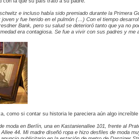
d con la que su país trató a su padre.
schwitz e incluso había sido premiado durante la Primera Gu
joven y fue herido en el pulmón (…) Con el tiempo desarrol
esdner Bank, pero su salud se deterioró tanto que ya no pod
medad era contagiosa. Se fue a vivir con sus padres y me 
a, como si contar su historia le pareciera aún algo increíble
de moda en Berlín, una en Kastanienallee 101, frente al Prat
 Allee 44. Mi madre diseñó ropa e hizo desfiles de moda 
anuncio publicitario en la estación de metro de Danziger S