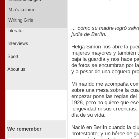
Mia's column
Writing Girls
... cómo su madre logró salv
Literatur
judía de Berlín.
Interviews
Helga Simon nos abre la puer
mujeres mayores y también sa
Sport
baja la guardia y nos hace p
de fotos se encumbran por la
About us
y a pesar de una ceguera pro
Mi marido me acompaña como t
sobre una mesa sobre la cual
empezar pone las reglas del j
1928, pero no quiere que ese 
longevidad ni sus creencias.
día de su vida.
Nació en Berlín cuando la ci
We remember
protestante, y un héroe de gu