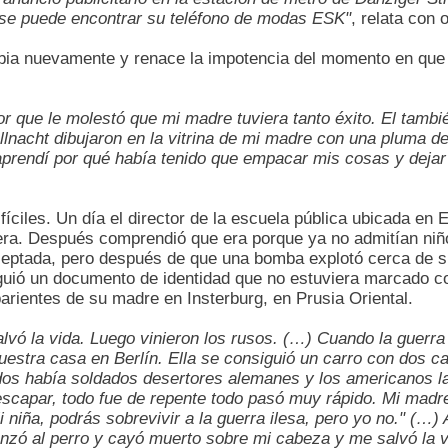
a se puede encontrar su teléfono de modas ESK"
, relata con o
a nuevamente y renace la impotencia del momento en que la
r que le molestó que mi madre tuviera tanto éxito. El tamb
allnacht dibujaron en la vitrina de mi madre con una pluma d
 aprendí por qué había tenido que empacar mis cosas y dejar 
fíciles. Un día el director de la escuela pública ubicada en 
ra. Después comprendió que era porque ya no admitían niño
eptada, pero después de que una bomba explotó cerca de su 
uió un documento de identidad que no estuviera marcado con l
rientes de su madre en Insterburg, en Prusia Oriental.
alvó la vida. Luego vinieron los rusos. (…) Cuando la guerra
estra casa en Berlín. Ella se consiguió un carro con dos ca
ados había soldados desertores alemanes y los americanos
scapar, todo fue de repente todo pasó muy rápido. Mi madre
 niña, podrás sobrevivir a la guerra ilesa, pero yo no." (…
anzó al perro y cayó muerto sobre mi cabeza y me salvó la vi