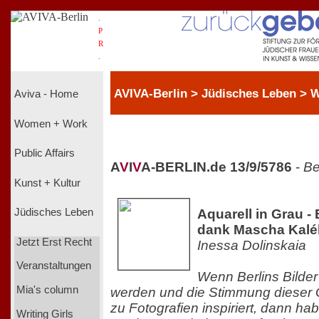
.
P
R
.
AVIVA-Berlin > Jüdisches Leben > W
Aviva - Home
Women + Work
Public Affairs
A
V
I
V
A-BERLIN.de 13/9/5786
-
Be
Kunst + Kultur
Aquarell in Grau -
Jüdisches Leben
dank Mascha Kalé
Jetzt Erst Recht
Inessa Dolinskaia
Veranstaltungen
Wenn Berlins Bilder
Mia's column
werden und die Stimmung dieser
zu Fotografien inspiriert, dann ha
Writing Girls