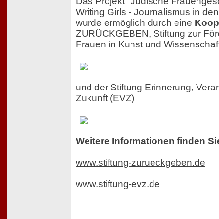
Das Projekt "Jüdische Frauengesch
Writing Girls - Journalismus in d
wurde ermöglich durch eine
Koop
ZURÜCKGEBEN, Stiftung zur Förd
Frauen in Kunst und Wissenschaf
und der Stiftung Erinnerung, Ver
Zukunft (EVZ)
Weitere Informationen finden Si
www.stiftung-zurueckgeben.de
www.stiftung-evz.de