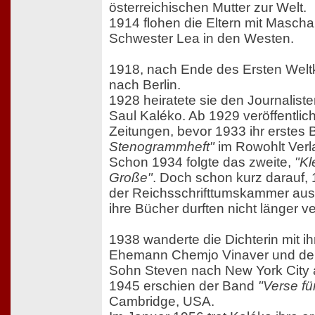
österreichischen Mutter zur Welt.
1914 flohen die Eltern mit Mascha
Schwester Lea in den Westen.
1918, nach Ende des Ersten Weltk
nach Berlin.
1928 heiratete sie den Journalist
Saul Kaléko. Ab 1929 veröffentlich
Zeitungen, bevor 1933 ihr erstes
Stenogrammheft"
im Rowohlt Verl
Schon 1934 folgte das zweite,
"Kl
Große"
. Doch schon kurz darauf,
der Reichsschrifttumskammer au
ihre Bücher durften nicht länger v
1938 wanderte die Dichterin mit i
Ehemann Chemjo Vinaver und d
Sohn Steven nach New York City 
1945 erschien der Band
"Verse fü
Cambridge, USA.