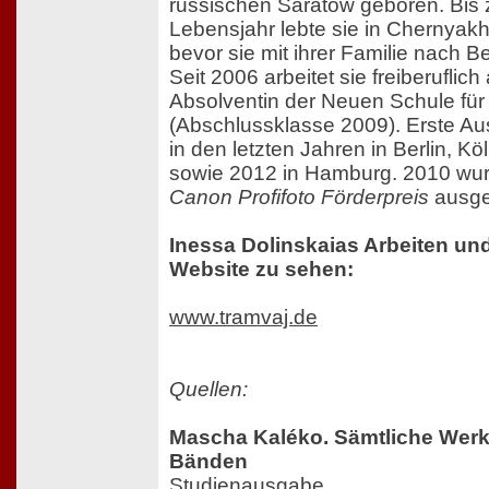
russischen Saratow geboren. Bis 
Lebensjahr lebte sie in Chernyakh
bevor sie mit ihrer Familie nach B
Seit 2006 arbeitet sie freiberuflich 
Absolventin der Neuen Schule für 
(Abschlussklasse 2009). Erste Aus
in den letzten Jahren in Berlin, 
sowie 2012 in Hamburg. 2010 wur
Canon Profifoto Förderpreis
ausge
Inessa Dolinskaias Arbeiten und
Website zu sehen:
www.tramvaj.de
Quellen:
Mascha Kaléko. Sämtliche Werke
Bänden
Studienausgabe