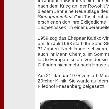
Im Januar 1956 trat Kaléko ihre e
nach dem Krieg an, der Rowohlt Ve
diesem Jahr eine Neuauflage de
Stenogrammhefts"
im Taschenbuc
erschienen dort ihre Exilgedichte
Zeitgenossen"
in einer überarbei
1959 zog das Ehepaar Kaléko-Vi
um. Im Juli 1968 starb Ihr Sohn St
31 Jahren. Nach langer schwerer 
auch ihr Mann Chemjo. Im Sommer 
letzte Europareise an, von der si
Gründen nicht mehr nach Hause 
Am 21. Januar 1975 verstarb Masc
Zürcher Klinik. Sie wurde auf dem 
Friedhof Friesenberg beigesetzt.