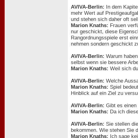
AVIVA-Berlin:
In dem Kapitel
mehr Wert auf Prestigeaufgab
und stehen sich daher oft se
Marion Knaths:
Frauen verfü
nur geschickt, diese Eigensc
Rangordnungsspiele erst einma
nehmen sondern geschickt zu
AVIVA-Berlin:
Warum haben M
selbst wenn sie bessere Arbei
Marion Knaths:
Weil sich du
AVIVA-Berlin:
Welche Aussag
Marion Knaths:
Spiel bedeut
Hinblick auf ein Ziel zu vers
AVIVA-Berlin:
Gibt es einen
Marion Knaths:
Da ich diese
AVIVA-Berlin:
Sie stellen di
bekommen. Wie stehen Sie d
Marion Knaths:
Ich sage kei