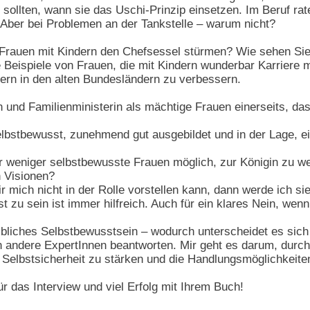
ollten, wann sie das Uschi-Prinzip einsetzen. Im Beruf rate 
 Aber bei Problemen an der Tankstelle – warum nicht?
rauen mit Kindern den Chefsessel stürmen? Wie sehen Sie d
e Beispiele von Frauen, die mit Kindern wunderbar Karriere m
ern in den alten Bundesländern zu verbessern.
 und Familienministerin als mächtige Frauen einerseits, das
lbstbewusst, zunehmend gut ausgebildet und in der Lage, e
ür weniger selbstbewusste Frauen möglich, zur Königin zu 
n Visionen?
 mich nicht in der Rolle vorstellen kann, dann werde ich 
 zu sein ist immer hilfreich. Auch für ein klares Nein, wenn 
ibliches Selbstbewusstsein – wodurch unterscheidet es sic
andere ExpertInnen beantworten. Mir geht es darum, durch
Selbstsicherheit zu stärken und die Handlungsmöglichkeiten
r das Interview und viel Erfolg mit Ihrem Buch!