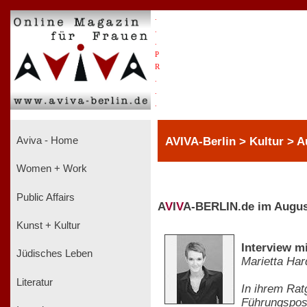
.
.
.
P
R
.
.
.
AVIVA-Berlin > Kultur > 
Aviva - Home
Women + Work
Public Affairs
A
V
I
V
A-BERLIN.de im Augus
Kunst + Kultur
Interview m
Jüdisches Leben
Marietta Har
Literatur
In ihrem Rat
Führungsposi