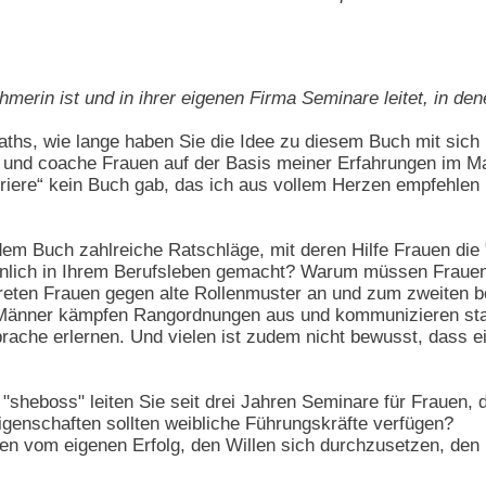
nehmerin ist und in ihrer eigenen Firma Seminare leitet, in 
aths, wie lange haben Sie die Idee zu diesem Buch mit sic
e und coache Frauen auf der Basis meiner Erfahrungen im M
iere“ kein Buch gab, das ich aus vollem Herzen empfehlen k
dem Buch zahlreiche Ratschläge, mit deren Hilfe Frauen di
önlich in Ihrem Berufsleben gemacht? Warum müssen Fraue
eten Frauen gegen alte Rollenmuster an und zum zweiten b
d. Männer kämpfen Rangordnungen aus und kommunizieren sta
rache erlernen. Und vielen ist zudem nicht bewusst, dass ein
 "sheboss" leiten Sie seit drei Jahren Seminare für Frauen, 
genschaften sollten weibliche Führungskräfte verfügen?
en vom eigenen Erfolg, den Willen sich durchzusetzen, den M