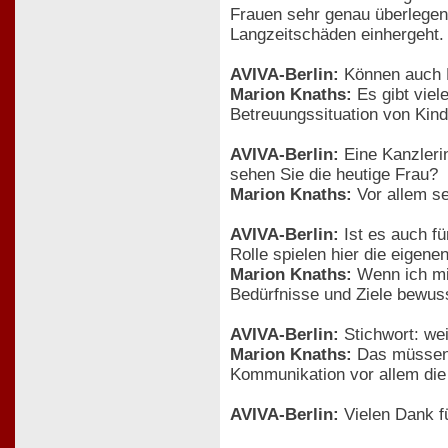
Frauen sehr genau überlegen s
Langzeitschäden einhergeht.
AVIVA-Berlin:
Können auch F
Marion Knaths:
Es gibt viel
Betreuungssituation von Kind
AVIVA-Berlin:
Eine Kanzlerin
sehen Sie die heutige Frau?
Marion Knaths:
Vor allem se
AVIVA-Berlin:
Ist es auch f
Rolle spielen hier die eigene
Marion Knaths:
Wenn ich mir
Bedürfnisse und Ziele bewusst
AVIVA-Berlin:
Stichwort: we
Marion Knaths:
Das müssen 
Kommunikation vor allem die 
AVIVA-Berlin:
Vielen Dank fü