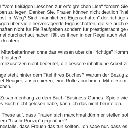
 "Vom fleißigen Lieschen zur erfolgreichen Lisa" fordern Si
en zu legen. Denken Sie, Frauen können nicht deutlich "Nein
lbst im Weg? Sind "männlichere Eigenschaften" der richtige
gen über viele hervorragende Eigenschaften, die sie auch er
haften nicht für Fleißaufgaben sondern für prestigeträchti
l durchschaut haben, fällt es ihnen in der Regel auch viel l
 kontern.
itarbeiterinnen ohne das Wissen über die "richtige" Kommu
t leisten?
rchzusetzen nicht bedeutet, die bessere inhaltliche Arbeit 
e steht hinter dem Titel ihres Buches? Warum der Bezug 
et Neugier, ausprobieren, eine Rolle annehmen. Mit diesem V
uchen.
 Zusammenhang zu dem Buch "Business Games. Spiele wie e
s Buch nicht gelesen habe, kann ich das nicht beurteilen.
e These auf, dass Frauen sich manchmal dümmer stellen sollt
em "Uschi-Prinzip" gegenüber?
nesfalls, dass Frauen das tun sollten. Ich sage nur, dass es 