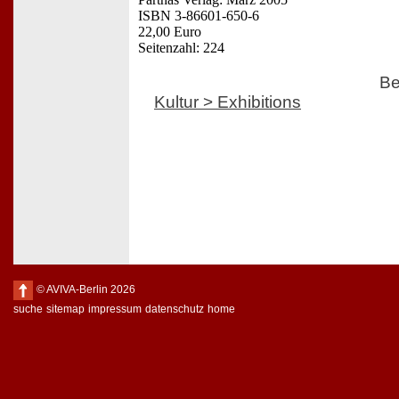
ISBN 3-86601-650-6
22,00 Euro
Seitenzahl: 224
Be
Kultur > Exhibitions
© AVIVA-Berlin 2026
suche
sitemap
impressum
datenschutz
home