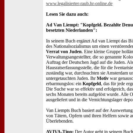
www.legalisierter-raub.hr-online.de
Lesen Sie dazu auch:
Ad Van Liempt: "Kopfgeld. Bezahlte Denun
besetzten Niederlanden":
In seinem Buch ergänzt Ad van Liempt das Bil
des Nationalsozialismus um einen verstörend
Verrat von Juden
. Eine kleine Gruppe hollä
Verwaltungsangestellter, die so genannte Kol
Auftrag der Deutschen Jagd auf die Juden. Al
Hausratserfassungsstelle, die für die Iventaris
zuständig war, durchsuchten sie Amsterdam
untergetauchten Juden. Ihr
Motiv
war genauso
erbarmungslos: ein
Kopfgeld
, das für jede er
Die Suche war so effektiv und erfolgreich, da
sechs Monaten bereits aufgelöst wurde. Alle 
ausgeliefert und in die Vernichtungslager depor
Van Liempts Buch basiert auf der Auswertung
von Tätern, Opfern und ihren Helfern sowie a
Überlebenden.
AVIVA-Tipp:
Der Autor geht in seinem Buch