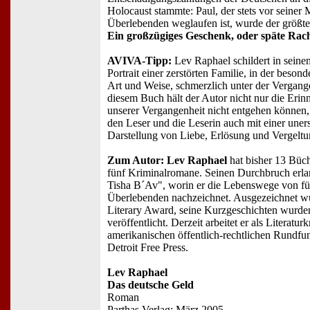
Holocaust stammte: Paul, der stets vor seiner 
Überlebenden weglaufen ist, wurde der größte
Ein großzügiges Geschenk, oder späte Rac
AVIVA-Tipp:
Lev Raphael schildert in sein
Portrait einer zerstörten Familie, in der besond
Art und Weise, schmerzlich unter der Vergange
diesem Buch hält der Autor nicht nur die Erin
unserer Vergangenheit nicht entgehen können, 
den Leser und die Leserin auch mit einer uners
Darstellung von Liebe, Erlösung und Vergeltu
Zum Autor: Lev Raphael
hat bisher 13 Büche
fünf Kriminalromane. Seinen Durchbruch erla
Tisha B´Av", worin er die Lebenswege von fü
Überlebenden nachzeichnet. Ausgezeichnet w
Literary Award, seine Kurzgeschichten wurden
veröffentlicht. Derzeit arbeitet er als Literaturk
amerikanischen öffentlich-rechtlichen Rundfun
Detroit Free Press.
Lev Raphael
Das deutsche Geld
Roman
Parthas Verlag: März 2005