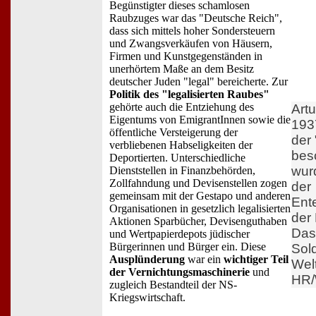
Begünstigter dieses schamlosen
Raubzuges war das "Deutsche Reich",
dass sich mittels hoher Sondersteuern
und Zwangsverkäufen von Häusern,
Firmen und Kunstgegenständen in
unerhörtem Maße an dem Besitz
deutscher Juden "legal" bereicherte. Zur
Politik des "legalisierten Raubes"
gehörte auch die Entziehung des
Artu
Eigentums von EmigrantInnen sowie die
1937
öffentliche Versteigerung der
der 
verbliebenen Habseligkeiten der
bes
Deportierten. Unterschiedliche
wur
Dienststellen in Finanzbehörden,
Zollfahndung und Devisenstellen zogen
der
gemeinsam mit der Gestapo und anderen
Ent
Organisationen in gesetzlich legalisierten
der 
Aktionen Sparbücher, Devisenguthaben
Das 
und Wertpapierdepots jüdischer
Bürgerinnen und Bürger ein. Diese
Sol
Ausplünderung
war ein
wichtiger Teil
Wel
der Vernichtungsmaschinerie
und
HR/
zugleich Bestandteil der NS-
Kriegswirtschaft.