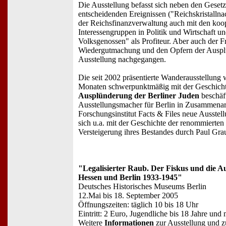
Die Ausstellung befasst sich neben den Gese
entscheidenden Ereignissen ("Reichskristalln
der Reichsfinanzverwaltung auch mit den koo
Interessengruppen in Politik und Wirtschaft 
Volksgenossen" als Profiteur. Aber auch der F
Wiedergutmachung und den Opfern der Ausplü
Ausstellung nachgegangen.
Die seit 2002 präsentierte Wanderausstellung
Monaten schwerpunktmäßig mit der Geschichte
Ausplünderung der Berliner Juden
beschäft
Ausstellungsmacher für Berlin in Zusammenar
Forschungsinstitut Facts & Files neue Ausstell
sich u.a. mit der Geschichte der renommierte
Versteigerung ihres Bestandes durch Paul Gra
"Legalisierter Raub. Der Fiskus und die 
Hessen und Berlin 1933-1945"
Deutsches Historisches Museums Berlin
12.Mai bis 18. September 2005
Öffnungszeiten: täglich 10 bis 18 Uhr
Eintritt: 2 Euro, Jugendliche bis 18 Jahre und m
Weitere
Informationen
zur Ausstellung und 