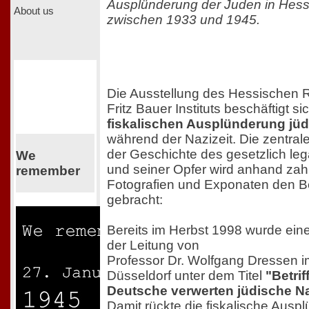
Ausplünderung der Juden in Hess
About us
zwischen 1933 und 1945.
Die Ausstellung des Hessischen 
Fritz Bauer Instituts beschäftigt si
fiskalischen Ausplünderung jü
während der Nazizeit. Die zentrale
der Geschichte des gesetzlich leg
We
und seiner Opfer wird anhand zah
remember
Fotografien und Exponaten den 
gebracht:
Bereits im Herbst 1998 wurde eine
der Leitung von
Professor Dr. Wolfgang Dressen
Düsseldorf unter dem Titel
"Betrif
Deutsche verwerten jüdische 
Damit rückte die fiskalische Aus