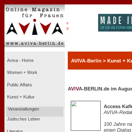
.
.
.
P
R
.
.
.
AVIVA-Berlin > Kunst + Ku
Aviva - Home
Women + Work
Public Affairs
A
V
I
V
A-BERLIN.de im Augus
Kunst + Kultur
Access Kafk
Veranstaltungen
AVIVA-Redak
Jüdisches Leben
100 Jahre na
einen Dialog
Literatur