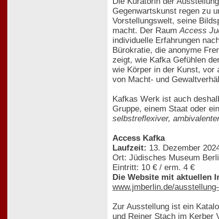
Die Kuratorin der Ausstellu
Gegenwartskunst regen zu u
Vorstellungswelt, seine Bild
macht. Der Raum
Access Ju
individuelle Erfahrungen na
Bürokratie, die anonyme Fre
zeigt, wie Kafka Gefühlen d
wie Körper in der Kunst, vor
von Macht- und Gewaltverhäl
Kafkas Werk ist auch deshalb
Gruppe, einem Staat oder eine
selbstreflexiver, ambivalente
Access Kafka
Laufzeit:
13. Dezember 2024 
Ort: Jüdisches Museum Berli
Eintritt: 10 € / erm. 4 €
Die Website mit aktuellen 
www.jmberlin.de/ausstellung
Zur Ausstellung ist ein Katal
und Reiner Stach im Kerber V