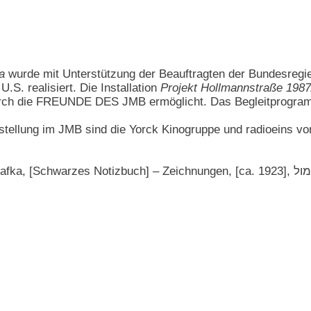
a
wurde mit Unterstützung der Beauftragten der Bundesregier
.S. realisiert. Die Installation
Projekt Hollmannstraße 198
rch die FREUNDE DES JMB ermöglicht. Das Begleitprogramm
stellung im JMB sind die Yorck Kinogruppe und radioeins vo
Notizbuch] – Zeichnungen, [ca. 1923], סימול ARC. 4* 2000 05 037, Max Brod Archiv, National