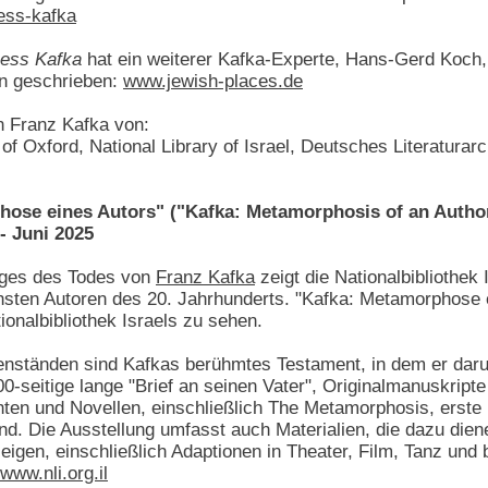
ess-kafka
ess Kafka
hat ein weiterer Kafka-Experte, Hans-Gerd Koch,
in geschrieben:
www.jewish-places.de
 Franz Kafka von:
 of Oxford, National Library of Israel, Deutsches Literatura
ose eines Autors" ("Kafka: Metamorphosis of an Author")
- Juni 2025
ages des Todes von
Franz Kafka
zeigt die Nationalbibliothe
chsten Autoren des 20. Jahrhunderts. "Kafka: Metamorphose ei
tionalbibliothek Israels zu sehen.
enständen sind Kafkas berühmtes Testament, in dem er darum
00-seitige lange "Brief an seinen Vater", Originalmanuskrip
ten und Novellen, einschließlich The Metamorphosis, erste 
nd. Die Ausstellung umfasst auch Materialien, die dazu dien
eigen, einschließlich Adaptionen in Theater, Film, Tanz und 
www.nli.org.il