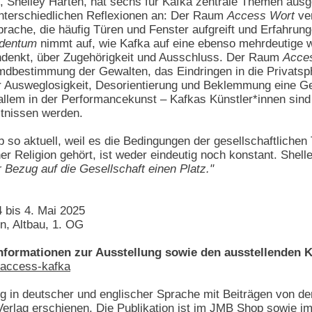
ng, Shelley Harten, hat sechs für Kafka zentrale Themen au
nterschiedlichen Reflexionen an: Der Raum
Access Wort
ver
sprache, die häufig Türen und Fenster aufgreift und Erfahru
dentum
nimmt auf, wie Kafka auf eine ebenso mehrdeutige w
chdenkt, über Zugehörigkeit und Ausschluss. Der Raum
Acce
mdbestimmung der Gewalten, das Eindringen in die Privatsp
er Ausweglosigkeit, Desorientierung und Beklemmung eine 
 allem in der Performancekunst – Kafkas Künstler*innen sind
tnissen werden.
 so aktuell, weil es die Bedingungen der gesellschaftlichen
r Religion gehört, ist weder eindeutig noch konstant. Shelle
r Bezug auf die Gesellschaft einen Platz."
bis 4. Mai 2025
n, Altbau, 1. OG
Informationen zur Ausstellung sowie den ausstellenden K
-access-kafka
og in deutscher und englischer Sprache mit Beiträgen von de
erlag erschienen. Die Publikation ist im JMB Shop sowie im 