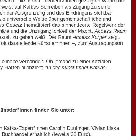
sgewählt. Die in den Themenräumen gezeigten Werke der
weist auf Kafkas Schreiben als Zugang zu seiner
ngen der Ausgrenzung und des Eindringens sichtbar
ie universelle Weise über gemeinschaftliche und
ss Gesetz
thematisiert das sinnentleerte Regelwerk der
häre und die Unzugänglichkeit der Macht.
Access Raum
Gestalt zu geben weiß. Der Raum
Access Körper
zeigt,
 oft darstellende Künstler*innen –, zum Austragungsort
 Teilhabe verhandelt. Ob jemand zu einer sozialen
y Harten bilanziert:
"In der Kunst findet Kafkas
ünstler*innen finden Sie unter:
n Kafka-Expert*innen Carolin Duttlinger, Vivian Liska
Buchhandel erhältlich (jeweils 38 Euro).