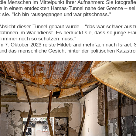
n die Menschen im Mittelpunkt ihrer Aufnahmen: Sie fotografier
ie in einem entdeckten Hamas-Tunnel nahe der Grenze – sein
t sie. "Ich bin rausgegangen und war pitschnass."
Absicht dieser Tunnel gebaut wurde – "das war schwer auszuha
datinnen im Wachdienst. Es bedrückt sie, dass so junge Fra
ch immer noch so schützen muss."
 7. Oktober 2023 reiste Hildebrand mehrfach nach Israel. S
und das menschliche Gesicht hinter der politischen Katastro