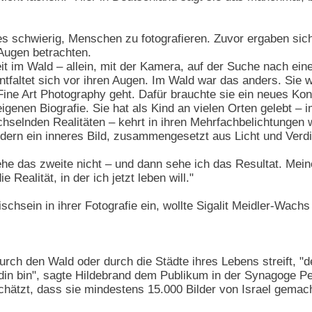
 schwierig, Menschen zu fotografieren. Zuvor ergaben sic
Augen betrachten.
eit im Wald – allein, mit der Kamera, auf der Suche nach e
entfaltet sich vor ihren Augen. Im Wald war das anders. Sie
Fine Art Photography geht. Dafür brauchte sie ein neues Kon
 eigenen Biografie. Sie hat als Kind an vielen Orten gelebt 
selnden Realitäten – kehrt in ihren Mehrfachbelichtungen wie
dern ein inneres Bild, zusammengesetzt aus Licht und Verd
ehe das zweite nicht – und dann sehe ich das Resultat. Meine
Realität, in der ich jetzt leben will."
chsein in ihrer Fotografie ein, wollte Sigalit Meidler-Wachs
urch den Wald oder durch die Städte ihres Lebens streift, "
din bin", sagte Hildebrand dem Publikum in der Synagoge Pest
schätzt, dass sie mindestens 15.000 Bilder von Israel gema