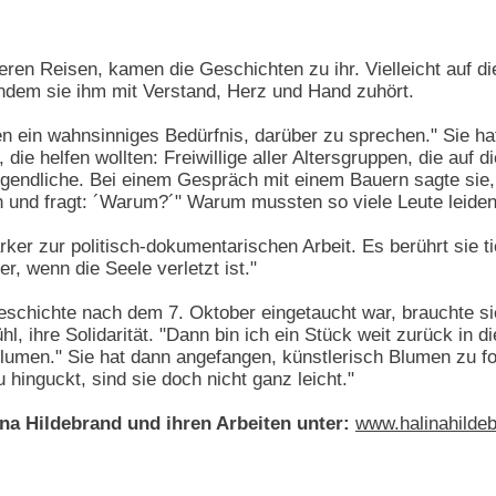
deren Reisen, kamen die Geschichten zu ihr. Vielleicht auf di
indem sie ihm mit Verstand, Herz und Hand zuhört.
en ein wahnsinniges Bedürfnis, darüber zu sprechen." Sie ha
 die helfen wollten: Freiwillige aller Altersgruppen, die auf 
gendliche. Bei einem Gespräch mit einem Bauern sagte sie, 
n und fragt: ´Warum?´" Warum mussten so viele Leute leide
rker zur politisch-dokumentarischen Arbeit. Es berührt sie tie
er, wenn die Seele verletzt ist."
schichte nach dem 7. Oktober eingetaucht war, brauchte sie
hl, ihre Solidarität. "Dann bin ich ein Stück weit zurück in di
umen." Sie hat dann angefangen, künstlerisch Blumen zu fo
inguckt, sind sie doch nicht ganz leicht."
na Hildebrand und ihren Arbeiten unter:
www.halinahilde