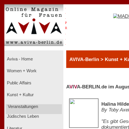
.
.
.
P
R
.
.
.
AVIVA-Berlin > Kunst + Ku
Aviva - Home
Women + Work
Public Affairs
A
V
I
V
A-BERLIN.de im Augus
Kunst + Kultur
Halina Hild
Veranstaltungen
By Toby Axe
Jüdisches Leben
"Es gibt Ges
dokumentiert
Literatur