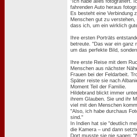
"Ich habe alles fotografiert
fahrenden Auto heraus fotogr
Es besteht eine Verbindung zw
Menschen gut zu verstehen, d
dass ich, um ein wirklich g
Ihre ersten Porträts entstan
betreute. "Das war ein ganz n
um das perfekte Bild, sonder
Ihre erste Reise mit dem Ru
Menschen aus nächster Nähe
Frauen bei der Feldarbeit. Tr
Später reiste sie nach Albani
Moment Teil der Familie.
Hildebrand blickt immer unte
ihrem Glauben. Sie und ihr M
viel mit den Menschen kommu
"Also, ich habe durchaus Fo
sind."
In Indien hat sie "deutlich me
die Kamera – und dann setzte
Dort musste sie nie sagen: "