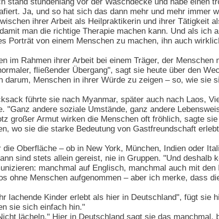
. Ich stand stundenlang vor der Waschdecke und habe einen 
afiert. Ja, und so hat sich das dann mehr und mehr immer we
ischen ihrer Arbeit als Heilpraktikerin und ihrer Tätigkeit a
amit man die richtige Therapie machen kann. Und als ich ang
utes Porträt von einem Menschen zu machen, ihn auch wirkli
den im Rahmen ihrer Arbeit bei einem Träger, der Menschen 
ormaler, fließender Übergang", sagt sie heute über den Wech
n darum, Menschen in ihrer Würde zu zeigen – so, wie sie s
cksack führte sie nach Myanmar, später auch nach Laos, Vi
. "Ganz andere soziale Umstände, ganz andere Lebensweise
otz großer Armut wirken die Menschen oft fröhlich, sagte sie 
en, wo sie die starke Bedeutung von Gastfreundschaft erlebte
r die Oberfläche – ob in New York, München, Indien oder Ita
ann sind stets allein gereist, nie in Gruppen. "Und deshal
nizieren: manchmal auf Englisch, manchmal auch mit den H
tos ohne Menschen aufgenommen – aber ich merke, dass die
hr lachende Kinder erlebt als hier in Deutschland", fügt sie h
n sie sich einfach hin."
Nicht lächeln." Hier in Deutschland sagt sie das manchmal, b