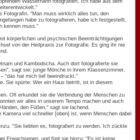
tropfenden Wasserhahn fotografiert. Ich habe aus dem
iterentwickelt."
ls Fotografin. "Man muss wirklich alles tun, den
efangen habe zu fotografieren, habe ich festgestellt,
ch kennen muss."
mit körperlichen und psychischen Beeinträchtigungen
sel von der Heilpraxis zur Fotografie. Es ging ihr nie
ind.
etnam und Kambodscha. Auch dort fotografierte sie
n", sagt sie: junge Mönche in ihrem Klassenzimmer,
– "das hat mich tief beeindruckt."
. Sie spürte: Wer ein Haus betritt, ist in diesem
lien. Oft erkundet sie die Verbindung der Menschen zu
b konnten wir alles in unserem Tempo machen und auch
änden, den Füßen," sagt sie lachend.
 Kamera viel schneller [oben] ist, wenn Menschen dabei
inzu. "Sie liebten es, fotografiert zu werden. Ich zückte
ei Erwachsenen, und fügt sie hinzu: "Es ist keine