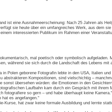
rand ist eine Ausnahmeerscheinung: Nach 25 Jahren als Heilp
erfügt sie heute über ein umfangreiches Werk, aus dem sie 
einem interessierten Publikum im Rahmen einer Veranstalt
dokumentarisch, mal poetisch oder symbolisch aufgeladen. M
sen, während sie sich durch die Landschaft des Lebens mit 
a in Polen geborene Fotografin lebte in den USA, Italien un
u abstrakteren Kompositionen, sind vielschichtig – manchma
e sonst übersehen würden: die Emotionen in den Gesichtern
 fotografischen Laufbahn kam durch ein Gespräch mit ihrem 
h fotografiere so gern – und habe überhaupt keine Kamera.
o hat es angefangen."
ie-Kurse, hat zwar keine formale Ausbildung und lernte stat