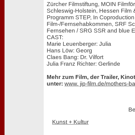
Zürcher Filmstiftung, MOIN Filmf
Schleswig-Holstein, Hessen Film
Programm STEP, In Coproduction
Film-/Fernsehabkommen, SRF Sc
Fernsehen / SRG SSR and blue E
CAST:
Marie Leuenberger: Julia
Hans Löw: Georg
Claes Bang: Dr. Vilfort
Julia Franz Richter: Gerlinde
Mehr zum Film, der Trailer, Kin
unter:
www. jip-film.de/mothers-b
Be
Kunst + Kultur