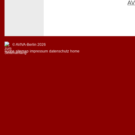
AV
© AVIVA-Berlin 2026
suche
sitemap
impressum
datenschutz
home