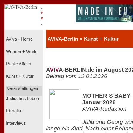
.
P
R
.
AVIVA-Berlin > Kunst + Kultur
Aviva - Home
Women + Work
Public Affairs
A
V
I
V
A-BERLIN.de im August 20
Beitrag vom 12.01.2026
Kunst + Kultur
Veranstaltungen
MOTHER´S BABY – 
Jüdisches Leben
Januar 2026
AVIVA-Redaktion
Literatur
Julia und Georg wü
Interviews
lange ein Kind. Nach einer Behand