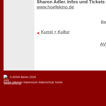
Sharon Adler. Infos und Tickets 
www.hoefekino.de
Be
Kunst + Kultur
AV
© AVIVA-Berlin 2026
suche
sitemap
impressum
datenschutz
home