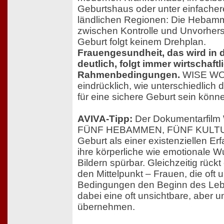
Geburtshaus oder unter einfache
ländlichen Regionen: Die Hebam
zwischen Kontrolle und Unvorhers
Geburt folgt keinem Drehplan.
Frauengesundheit, das wird in 
deutlich, folgt immer wirtschaft
Rahmenbedingungen.
WISE WO
eindrücklich, wie unterschiedlich
für eine sichere Geburt sein könn
AVIVA-Tipp:
Der Dokumentarfil
FÜNF HEBAMMEN, FÜNF KULTURE
Geburt als einer existenziellen E
ihre körperliche wie emotionale Wu
Bildern spürbar. Gleichzeitig rüc
den Mittelpunkt – Frauen, die oft 
Bedingungen den Beginn des Leb
dabei eine oft unsichtbare, aber u
übernehmen.