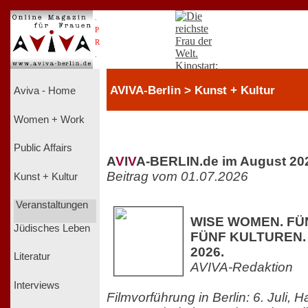
.
P
R
.
AVIVA-Berlin > Kunst + Kultur
Aviva - Home
Women + Work
Public Affairs
A
V
I
V
A-BERLIN.de im August 20
Beitrag vom 01.07.2026
Kunst + Kultur
Veranstaltungen
WISE WOMEN. FÜ
Jüdisches Leben
FÜNF KULTUREN. Ki
2026.
Literatur
AVIVA-Redaktion
Interviews
Filmvorführung in Berlin: 6. Juli,