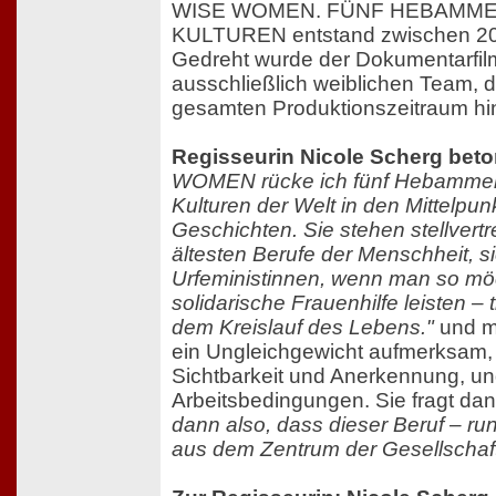
WISE WOMEN. FÜNF HEBAMME
KULTUREN entstand zwischen 20
Gedreht wurde der Dokumentarfil
ausschließlich weiblichen Team, 
gesamten Produktionszeitraum hin
Regisseurin Nicole Scherg beto
WOMEN rücke ich fünf Hebammen
Kulturen der Welt in den Mittelpun
Geschichten. Sie stehen stellvertr
ältesten Berufe der Menschheit, si
Urfeministinnen, wenn man so möch
solidarische Frauenhilfe leisten – 
dem Kreislauf des Lebens."
und ma
ein Ungleichgewicht aufmerksam,
Sichtbarkeit und Anerkennung, un
Arbeitsbedingungen. Sie fragt da
dann also, dass dieser Beruf – r
aus dem Zentrum der Gesellschaft