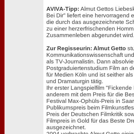
AVIVA-Tipp:
Almut Gettos Liebe
Bei Dir" liefert eine hervorragend 
die durch das ausgezeichnete Sc
zu einer herzerfrischenden Homma
Zusammenleben abgerundet wird
Zur Regisseurin: Almut Getto
stu
Kommunikationswissenschaft und 
als TV-Journalistin. Dann absolvie
Postgraduiertenstudium Film an 
für Medien Köln und ist seither als
und Dramaturgin tätig.
Ihr erster Langspielfilm "Fickende
anderem mit dem Preis für die Be
Festival Max-Ophüls-Preis in Saa
Publikumspreis beim Filmkunstfe
Preis der Deutschen Filmkritik s
Filmpreis in Gold für das Beste D
ausgezeichnet.
2004 verbrachte Almut Getto einige