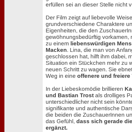
erfüllen sei an dieser Stelle nicht
Der Film zeigt auf liebevolle Weis
grundverschiedene Charaktere und
Eigenheiten, die den ZuschauerI
gewöhnungsbedürftig vorkamen, m
zu einem
liebenswürdigen Mens
Macken
. Lina, die man von Anfan
geschlossen hat, hilft ihm dabei, 
Situation ein Stückchen mehr zu
neuen Schritt zu wagen. Sie ebne
Weg in eine
offenere und freiere 
In der Liebeskomödie brillieren
Ka
und Bastian Trost
als drolliges P
unterschiedlicher nicht sein könnt
signifikante und authentische Da
die beiden die ZuschauerInnen und 
das Gefühl,
dass sich gerade die
ergänzt.