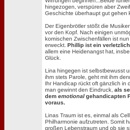
Wirrungen beginnen...Beide fühle
hingezogen, verspüren aber Zweif
Geschichte überhaupt gut gehen 
Der Eigenbrötler stößt die Musiker
vor den Kopf. Nach einigen unmö
komischen Zwischenfällen ist nun 
erweckt.
Phillip ist ein verletzli
allem eine Heidenangst hat, insb
Glück.
Lina hingegen ist selbstbewusst u
ihm stets Parole, geht mit ihm de
Ihr Handicap rückt oft gänzlich in
man gewinnt den Eindruck,
als s
dem
emotional
gehandicapten Ph
voraus.
Linas Traum ist es, einmal als Celli
Philharmonie aufzutreten. Somit 
großen Lebenstraum und ob sie s