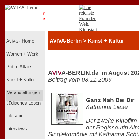
.
P
R
.
AVIVA-Berlin > Kunst + Kultur
Aviva - Home
Women + Work
Public Affairs
A
V
I
V
A-BERLIN.de im August 20
Beitrag vom 08.11.2009
Kunst + Kultur
Veranstaltungen
Ganz Nah Bei Dir
Jüdisches Leben
Katharina Liese
Literatur
Der zweite Kinofilm
der Regisseurin Almu
Interviews
Singlekomödie mit Katharina Schüt