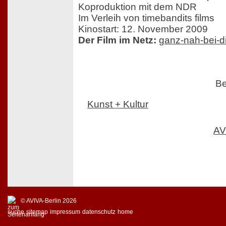
Koproduktion mit dem NDR
Im Verleih von timebandits films
Kinostart: 12. November 2009
Der Film im Netz:
ganz-nah-bei-di
Be
Kunst + Kultur
AV
© AVIVA-Berlin 2026
suche
sitemap
impressum
datenschutz
home