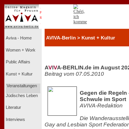
.
P
R
.
AVIVA-Berlin > Kunst + Kultur
Aviva - Home
Women + Work
Public Affairs
A
V
I
V
A-BERLIN.de im August 20
Beitrag vom 07.05.2010
Kunst + Kultur
Veranstaltungen
Gegen die Regeln 
Jüdisches Leben
Schwule im Sport
AVIVA-Redaktion
Literatur
Die Wanderausstel
Interviews
Gay and Lesbian Sport Federatio