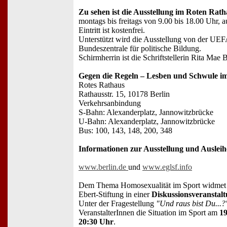
Zu sehen ist die Ausstellung im Roten Rat
montags bis freitags von 9.00 bis 18.00 Uhr, a
Eintritt ist kostenfrei.
Unterstützt wird die Ausstellung von der U
Bundeszentrale für politische Bildung.
Schirmherrin ist die Schriftstellerin Rita Mae
Gegen die Regeln – Lesben und Schwule i
Rotes Rathaus
Rathausstr. 15, 10178 Berlin
Verkehrsanbindung
S-Bahn: Alexanderplatz, Jannowitzbrücke
U-Bahn: Alexanderplatz, Jannowitzbrücke
Bus: 100, 143, 148, 200, 348
Informationen zur Ausstellung und Ausleihe
www.berlin.de
und
www.eglsf.info
Dem Thema Homosexualität im Sport widmet s
Ebert-Stiftung in einer
Diskussionsveranstal
Unter der Fragestellung
"Und raus bist Du...?
VeranstalterInnen die Situation im Sport am
19
20:30 Uhr
.