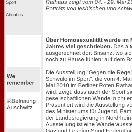
Rathaus zeigt vom 04. - 29. Mai 
Sport
Porträts von lesbischen und schw
About us
Über Homosexualität wurde im 
Jahres viel geschrieben.
Das alt
ausgerechnet dort Brisanz, wo sich
noch zu Hause fühlen: auf dem Bo
Die Ausstellung "Gegen die Rege
We
Schwule im Sport", die vom 4. Ma
remember
Mai 2010 im Berliner Roten Ratha
wird, zeigt, dass auch der Sport s
gesellschaftlichen Wandel nicht e
Präsentiert wird die Ausstellung
des Ministeriums für Jugend, Fam
der Landesregierung in Nordrhein
Ausstellung ist eine Wanderausst
Gay and Lesbian Sport Federati