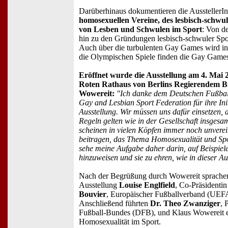
Darüberhinaus dokumentieren die AusstellerIn
homosexuellen Vereine, des lesbisch-schwul
von Lesben und Schwulen im Sport
: Von d
hin zu den Gründungen lesbisch-schwuler Spo
Auch über die turbulenten Gay Games wird in
die Olympischen Spiele finden die Gay Games al
Eröffnet wurde die Ausstellung am 4. Mai 
Roten Rathaus von Berlins Regierendem B
Wowereit:
"Ich danke dem Deutschen Fußba
Gay and Lesbian Sport Federation für ihre Ini
Ausstellung. Wir müssen uns dafür einsetzen, 
Regeln gelten wie in der Gesellschaft insgesa
scheinen in vielen Köpfen immer noch unverei
beitragen, das Thema Homosexualität und Spor
sehe meine Aufgabe daher darin, auf Beispiel
hinzuweisen und sie zu ehren, wie in dieser Au
Nach der Begrüßung durch Wowereit sprachen
Ausstellung
Louise Englfield
, Co-Präsident
Bouvier
, Europäischer Fußballverband (UEF
Anschließend führten
Dr. Theo Zwanziger
, 
Fußball-Bundes (DFB), und Klaus Wowereit e
Homosexualität im Sport.