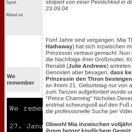
stolpert von einer Peinlichkeit in d
Sport
23.09.04
About us
Fünf Jahre sind vergangen. Mia T
Hathaway
) hat sich inzwischen mi
Prinzessin vertraut gemacht. Nun s
die Nachfolge ihrer Großmutter, K
Renaldi (
Julie Andrews
) antrete
Genovien aber besagen,
dass ke
We
Prinzessin den Thron besteigen
remember
an ihrem 21. Geburtstag nur von 
zum Tanzen aufgefordert wurde u
"Prince Charming" Nicholas Deve
erstmal schwungvoll auf den Fuß ge
die professionelle Suche per Vide
Obwohl Mia inzwischen volljähri
ihrem betont kindlichem Gemüt