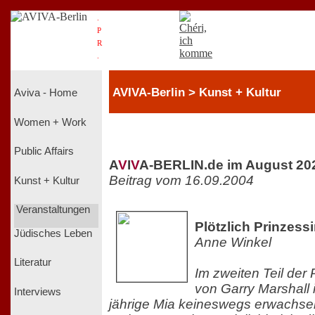
.
P
R
.
AVIVA-Berlin > Kunst + Kultur
Aviva - Home
Women + Work
Public Affairs
A
V
I
V
A-BERLIN.de im August 20
Beitrag vom 16.09.2004
Kunst + Kultur
Veranstaltungen
Plötzlich Prinzessi
Jüdisches Leben
Anne Winkel
Literatur
Im zweiten Teil de
von Garry Marshall 
Interviews
jährige Mia keineswegs erwachs