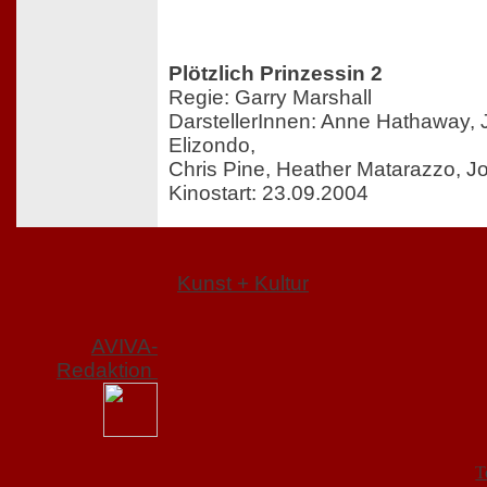
Plötzlich Prinzessin 2
Regie: Garry Marshall
DarstellerInnen: Anne Hathaway, 
Elizondo,
Chris Pine, Heather Matarazzo, 
Kinostart: 23.09.2004
Kunst + Kultur
AVIVA-
Redaktion
T