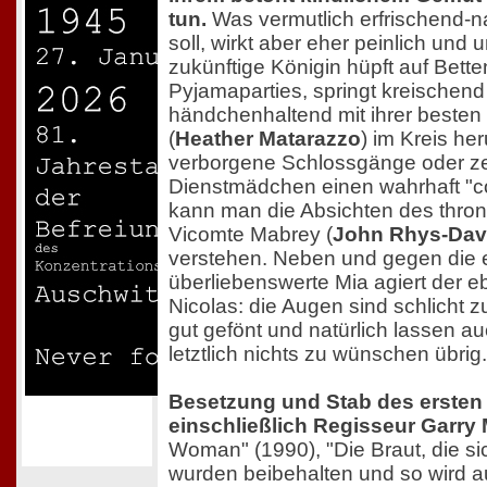
tun.
Was vermutlich erfrischend-n
soll, wirkt aber eher
peinlich und 
zukünftige Königin hüpft auf Betten
Pyjamaparties, springt kreischen
händchenhaltend mit ihrer besten 
(
Heather Matarazzo
) im Kreis he
verborgene Schlossgänge oder ze
Dienstmädchen einen wahrhaft "c
kann man die Absichten des thronl
Vicomte Mabrey (
John Rhys-Dav
verstehen. Neben und gegen die 
überliebenswerte Mia agiert der 
Nicolas: die Augen sind schlicht z
gut gefönt und natürlich lassen a
letztlich nichts zu wünschen übrig.
Besetzung und Stab des ersten 
einschließlich Regisseur Garry
Woman" (1990), "Die Braut, die sic
wurden beibehalten und so wird au