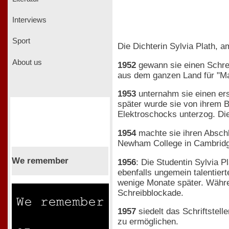
Interviews
Sport
Die Dichterin Sylvia Plath, 
About us
1952
gewann sie einen Schrei
aus dem ganzen Land für "Ma
1953
unternahm sie einen ers
später wurde sie von ihrem B
Elektroschocks unterzog. Die
1954
machte sie ihren Absch
Newham College in Cambrid
We remember
1956
: Die Studentin Sylvia P
ebenfalls ungemein talentiert
wenige Monate später. Währen
Schreibblockade.
1957
siedelt das Schriftstel
zu ermöglichen.