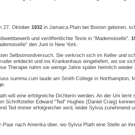
am 27. Oktober
1932
in Jamaica Plain bei Boston geboren, sch
bwettbewerb und veröffentlichte Texte in "Mademoiselle".
1
demoiselle" den Juni in New York.
ten Selbstmordversuch. Sie verkroch sich im Keller und schl
ruder entdeckt und ins Krankenhaus eingeliefert, wo sie si
se Therapie nahm sie wenige Jahre später heimlich wieder 
luss summa cum laude am Smith College in Northampton, Mas
ge.
lath will eine erfolgreiche Dichterin werden. An der Uni lern
en Schriftsteller Edward "Ted" Hughes (Daniel Craig) kennen
d Ted immer erfolgreicher wird, leidet Sylvia zunehmend u
ler-Paar nach Amerika über, wo Sylvia Plath eine Stelle an 