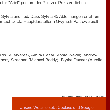
ür "Ariel" postum der Pulitzer-Preis verliehen.
en Sylvia und Ted. Dass Sylvia 45 Ablehnungen erfahren
er Lichtblick: Hauptdarstellerin Gwyneth Paltrow spielt
ris (Al Alvarez), Amira Casar (Assia Wevill), Andrew
thony Strachan (Michael Boddy), Blythe Danner (Aurelia
Beitrag vom 04.01.2005
Unsere Website setzt Cookies und Google