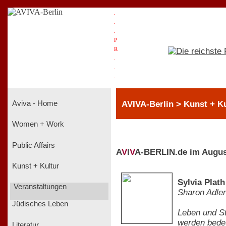
.
.
.
P
R
.
.
.
AVIVA-Berlin > Kunst + Ku
Aviva - Home
Women + Work
Public Affairs
A
V
I
V
A-BERLIN.de im Augus
Kunst + Kultur
Sylvia Plath
Veranstaltungen
Sharon Adler
Jüdisches Leben
Leben und St
werden bedeu
Literatur