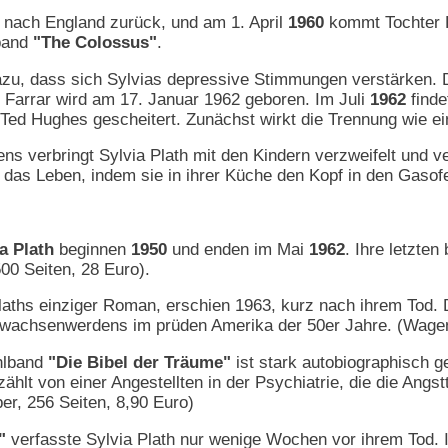
 nach England zurück, und am 1. April
1960
kommt Tochter F
tband
"The Colossus"
.
zu, dass sich Sylvias depressive Stimmungen verstärken. Di
 Farrar wird am 17. Januar 1962 geboren. Im Juli
1962
finde
 Ted Hughes gescheitert. Zunächst wirkt die Trennung wie ei
ens verbringt Sylvia Plath mit den Kindern verzweifelt und 
 das Leben, indem sie in ihrer Küche den Kopf in den Gasofe
a Plath
beginnen
1950
und enden im Mai
1962
. Ihre letzte
500 Seiten, 28 Euro).
Plaths einziger Roman, erschien 1963, kurz nach ihrem Tod. 
rwachsenwerdens im prüden Amerika der 50er Jahre. (Wagen
ählband
"Die Bibel der Träume"
ist stark autobiographisch ge
ählt von einer Angestellten in der Psychiatrie, die die Angs
per, 256 Seiten, 8,90 Euro)
"
verfasste Sylvia Plath nur wenige Wochen vor ihrem Tod. 