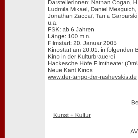
DarstellerInnen: Nathan Cogan, Hi
Ludmila Mikael, Daniel Mesguich,
Jonathan Zaccaï, Tania Garbarski,
u.a.
FSK: ab 6 Jahren
Länge: 100 min.
Filmstart: 20. Januar 2005
Kinostart am 20.01. in folgenden B
Kino in der Kulturbrauerei
Hackesche Höfe Filmtheater (Om
Neue Kant Kinos
www.der-tango-der-rashevskis.de
Be
Kunst + Kultur
AV