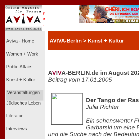
.
P
R
.
AVIVA-Berlin > Kunst + Kultur
Aviva - Home
Women + Work
Public Affairs
A
V
I
V
A-BERLIN.de im August 20
Beitrag vom 17.01.2005
Kunst + Kultur
Veranstaltungen
Der Tango der Ra
Jüdisches Leben
Julia Richter
Literatur
Ein sehenswerter F
Garbarski um eine F
Interviews
und die Suche nach der Bedeutun