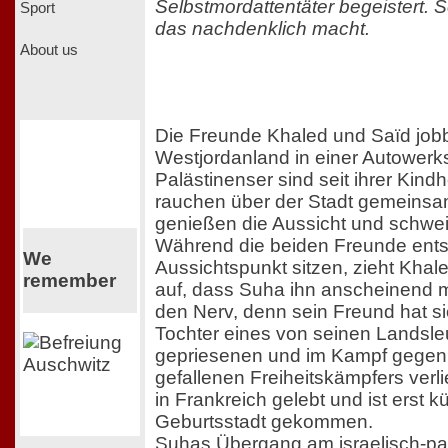
Selbstmordattentäter begeistert.
Sport
das nachdenklich macht.
About us
Die Freunde Khaled und Saïd job
Westjordanland in einer Autowerks
Palästinenser sind seit ihrer Kindh
rauchen über der Stadt gemeinsam
genießen die Aussicht und schwe
Während die beiden Freunde ents
We
Aussichtspunkt sitzen, zieht Khal
remember
auf, dass Suha ihn anscheinend mög
den Nerv, denn sein Freund hat sic
Tochter eines von seinen Landsleu
gepriesenen und im Kampf gegen d
gefallenen Freiheitskämpfers verlie
in Frankreich gelebt und ist erst kü
Geburtsstadt gekommen.
Suhas Übergang am israelisch-pa