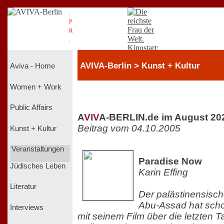
.
P
R
.
AVIVA-Berlin > Kunst + Kultur
Aviva - Home
Women + Work
Public Affairs
A
V
I
V
A-BERLIN.de im August 20
Beitrag vom 04.10.2005
Kunst + Kultur
Veranstaltungen
Paradise Now
Jüdisches Leben
Karin Effing
Literatur
Der palästinensisc
Abu-Assad hat schon
Interviews
mit seinem Film über die letzten 