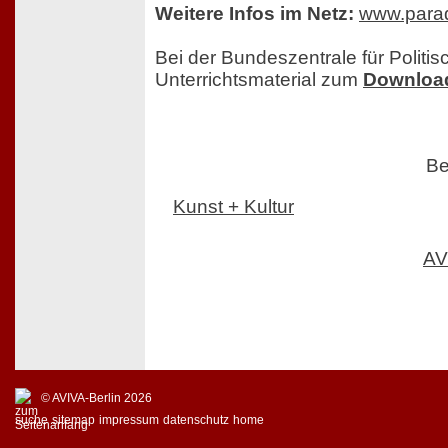
Weitere Infos im Netz:
www.parad
Bei der Bundeszentrale für Politis
Unterrichtsmaterial zum
Downloa
Be
Kunst + Kultur
AV
© AVIVA-Berlin 2026
suche
sitemap
impressum
datenschutz
home