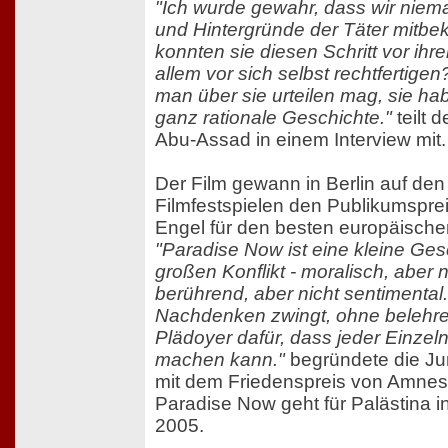
"Ich wurde gewahr, dass wir niema
und Hintergründe der Täter mitb
konnten sie diesen Schritt vor ihr
allem vor sich selbst rechtfertig
man über sie urteilen mag, sie hab
ganz rationale Geschichte."
teilt
Abu-Assad in einem Interview mit.
Der Film gewann in Berlin auf den 
Filmfestspielen den Publikumspre
Engel für den besten europäische
"Paradise Now ist eine kleine Ges
großen Konflikt - moralisch, aber n
berührend, aber nicht sentimental.
Nachdenken zwingt, ohne belehre
Plädoyer dafür, dass jeder Einzel
machen kann."
begründete die Ju
mit dem Friedenspreis von Amnesty
Paradise Now geht für Palästina
2005.