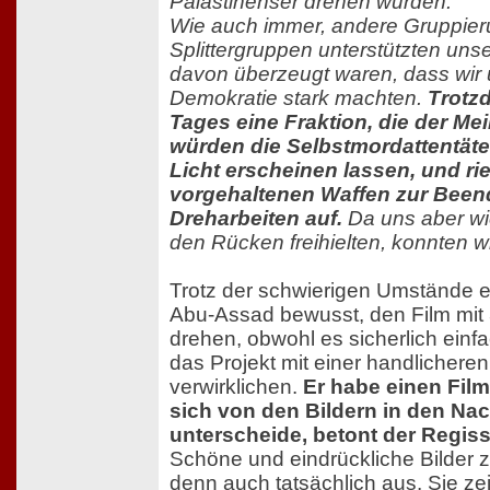
Palästinenser drehen würden.
Wie auch immer, andere Gruppie
Splittergruppen unterstützten unse
davon überzeugt waren, dass wir u
Demokratie stark machten.
Trotz
Tages eine Fraktion, die der Me
würden die Selbstmordattentäte
Licht erscheinen lassen, und rie
vorgehaltenen Waffen zur Been
Dreharbeiten auf.
Da uns aber wi
den Rücken freihielten, konnten w
Trotz der schwierigen Umstände 
Abu-Assad bewusst, den Film mit
drehen, obwohl es sicherlich ein
das Projekt mit einer handlichere
verwirklichen.
Er habe einen Fil
sich von den Bildern in den Na
unterscheide, betont der Regiss
Schöne und eindrückliche Bilder 
denn auch tatsächlich aus. Sie z