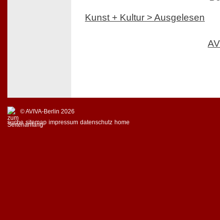
Kunst + Kultur > Ausgelesen
AV
© AVIVA-Berlin 2026
suche
sitemap
impressum
datenschutz
home