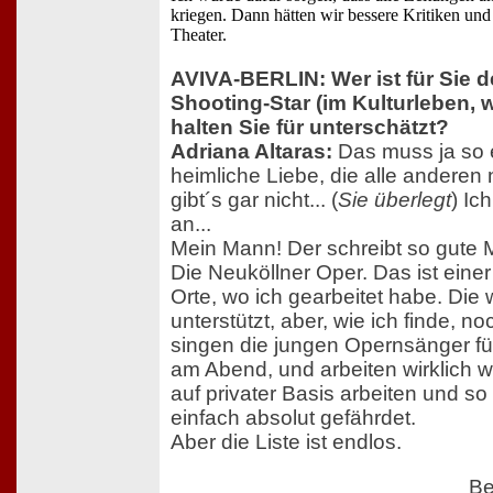
kriegen. Dann hätten wir bessere Kritiken un
Theater.
AVIVA-BERLIN: Wer ist für Sie d
Shooting-Star (im Kulturleben, 
halten Sie für unterschätzt?
Adriana Altaras:
Das muss ja so 
heimliche Liebe, die alle anderen
gibt´s gar nicht... (
Sie überlegt
) Ic
an...
Mein Mann! Der schreibt so gute 
Die Neuköllner Oper. Das ist ein
Orte, wo ich gearbeitet habe. Die 
unterstützt, aber, wie ich finde, n
singen die jungen Opernsänger fü
am Abend, und arbeiten wirklich wie
auf privater Basis arbeiten und so 
einfach absolut gefährdet.
Aber die Liste ist endlos.
Be