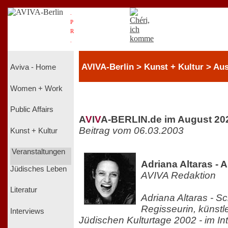
.
P
R
.
AVIVA-Berlin > Kunst + Kultur > Au
Aviva - Home
Women + Work
Public Affairs
A
V
I
V
A-BERLIN.de im August 20
Beitrag vom 06.03.2003
Kunst + Kultur
Veranstaltungen
Adriana Altaras - 
Jüdisches Leben
AVIVA Redaktion
Literatur
Adriana Altaras - Sc
Regisseurin, künstl
Interviews
Jüdischen Kulturtage 2002 - im In