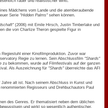
sentlich rauer und realistischer wirkt.
eines Mädchens vom Lande und die atemberaubende
neuer Serie
"Hidden Palms"
sehen können.
dschaft"
(2006) mit Emile Hirsch, Justin Timberlake und
en die von Charlize Theron gespielte Figur in
 Regiestuhl einer Kinofilmproduktion. Zuvor war
servatory Regie zu lernen. Sein Abschlussfilm
"Shards"
lle zu bekommen, wurde auf Filmfestivals auf der ganzen
ival. Als Auszeichnung für
"Shards"
überreichte das AFI
 Jahre alt ist. Nach seinem Abschluss in Kunst und
des renommierten Regisseurs und Drehbuchautors Paul
lmen des Genres. Er thematisiert neben dem üblichen
ewusstsein und wirkt so wesentlich authentischer.