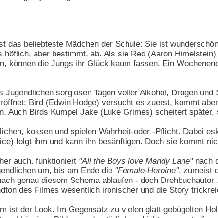
 das beliebteste Mädchen der Schule: Sie ist wunderschön,
s höflich, aber bestimmt, ab. Als sie Red (Aaron Himelstei
, können die Jungs ihr Glück kaum fassen. Ein Wochenend
s Jugendlichen sorglosen Tagen voller Alkohol, Drogen un
öffnet: Bird (Edwin Hodge) versucht es zuerst, kommt aber
n. Auch Birds Kumpel Jake (Luke Grimes) scheitert später, 
ichen, koksen und spielen Wahrheit-oder -Pflicht. Dabei es
ice) folgt ihm und kann ihn besänftigen. Doch sie kommt nic
her auch, funktioniert
"All the Boys love Mandy Lane"
nach 
ugendlichen um, bis am Ende die
"Female-Heroine"
, zumeist d
 nach genau diesem Schema ablaufen - doch Drehbuchautor 
ton des Filmes wesentlich ironischer und die Story trickreic
m ist der Look. Im Gegensatz zu vielen glatt gebügelten H