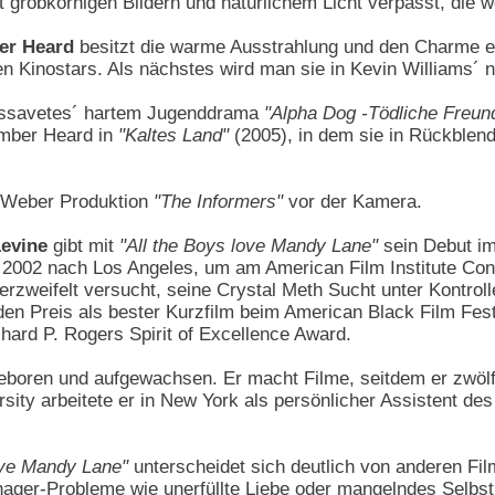
t grobkörnigen Bildern und natürlichem Licht verpasst, die we
er Heard
besitzt die warme Ausstrahlung und den Charme 
n Kinostars. Als nächstes wird man sie in Kevin Williams´ 
 Cassavetes´ hartem Jugenddrama
"Alpha Dog -Tödliche Freun
Amber Heard in
"Kaltes Land"
(2005), in dem sie in Rückblend
o Weber Produktion
"The Informers"
vor der Kamera.
evine
gibt mit
"All the Boys love Mandy Lane"
sein Debut im
 2002 nach Los Angeles, um am American Film Institute Con
erzweifelt versucht, seine Crystal Meth Sucht unter Kontro
en Preis als bester Kurzfilm beim American Black Film Fest
ard P. Rogers Spirit of Excellence Award.
geboren und aufgewachsen. Er macht Filme, seitdem er zwölf
sity arbeitete er in New York als persönlicher Assistent 
ove Mandy Lane"
unterscheidet sich deutlich von anderen Fi
ager-Probleme wie unerfüllte Liebe oder mangelndes Selbstb