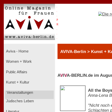
.
.
.
P
R
.
.
.
AVIVA-Berlin > Kunst + Ku
Aviva - Home
Women + Work
Public Affairs
A
V
I
V
A-BERLIN.de im Augus
Kunst + Kultur
All the Boy
Veranstaltungen
Anna-Lena B
Jüdisches Leben
"Nicht noch 
Schlachten p
Literatur