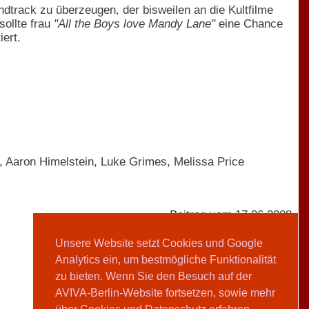
rack zu überzeugen, der bisweilen an die Kultfilme
sollte frau
"All the Boys love Mandy Lane"
eine Chance
ert.
 Aaron Himelstein, Luke Grimes, Melissa Price
Beitrag vom 17.06.2008
Unsere Website setzt Cookies und Google
Analytics ein, um bestmögliche Funktionalität
AVIVA-Redaktion
zu bieten. Wenn Sie den Besuch auf der
AVIVA-Berlin-Website fortsetzen, sowie mehr
Teilen