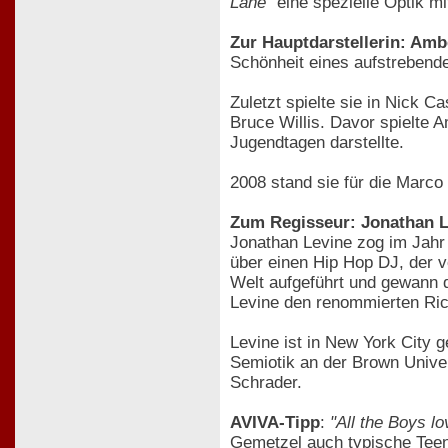
Lane"
eine spezielle Optik mi
Zur Hauptdarstellerin: Amb
Schönheit eines aufstrebende
Zuletzt spielte sie in Nick
Bruce Willis. Davor spielte 
Jugendtagen darstellte.
2008 stand sie für die Marc
Zum Regisseur: Jonathan L
Jonathan Levine zog im Jahr
über einen Hip Hop DJ, der v
Welt aufgeführt und gewann d
Levine den renommierten Rich
Levine ist in New York City 
Semiotik an der Brown Univer
Schrader.
AVIVA-Tipp
:
"All the Boys l
Gemetzel auch typische Teen