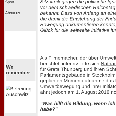
Sitzstreik gegen die politische Ig
Sport
vor dem schwedischen Reichstag b
bekannt. Dass von Anfang an ein
About us
die damit die Entstehung der Frid
Bewegung dokumentieren konnte, 
Glück für die weltweite Initiative f
Als Filmemacher, der über Umwel
berichtet, interessierte sich
Natha
We
für Greta Thunberg und ihren Schu
remember
Parlamentsgebäude in Stockholm.
geplanten Momentaufnahme das Po
Umweltbewegung und ihrer Initiat
ahnt jedoch am 1. August 2018 n
"Was hilft die Bildung, wenn ic
habe?"