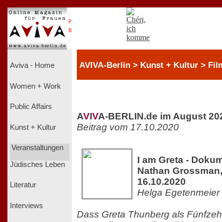
.
P
R
.
AVIVA-Berlin > Kunst + Kultur > Fil
Aviva - Home
Women + Work
Public Affairs
A
V
I
V
A-BERLIN.de im August 20
Beitrag vom 17.10.2020
Kunst + Kultur
Veranstaltungen
I am Greta - Doku
Jüdisches Leben
Nathan Grossman, 
16.10.2020
Literatur
Helga Egetenmeier
Interviews
Dass Greta Thunberg als Fünfzeh