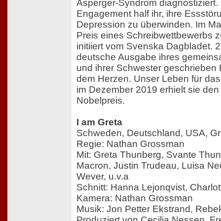
Asperger-Syndrom diagnostiziert. 
Engagement half ihr, ihre Essstö
Depression zu überwinden. Im Mai
Preis eines Schreibwettbewerbs zu
initiiert vom Svenska Dagbladet. 
deutsche Ausgabe ihres gemeinsam
und ihrer Schwester geschrieben
dem Herzen. Unser Leben für das
im Dezember 2019 erhielt sie den 
Nobelpreis.
I am Greta
Schweden, Deutschland, USA, Gr
Regie: Nathan Grossman
Mit: Greta Thunberg, Svante Th
Macron, Justin Trudeau, Luisa N
Wever, u.v.a
Schnitt: Hanna Lejonqvist, Charlot
Kamera: Nathan Grossman
Musik: Jon Petter Ekstrand, Rebek
Produziert von Cecilia Nessen, Fr