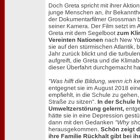
Doch Greta spricht mit ihrer Aktion
junge Menschen an, ihr Bekannthe
der Dokumentarfilmer Grossman beg
seiner Kamera. Der Film setzt im 
Greta mit dem Segelboot
zum Kli
Vereinten Nationen
nach New York
sie auf den stürmischen Atlantik, 
Jahr zurück blickt und die turbul
aufgreift, die Greta und die Klim
dieser Überfahrt durchgemacht h
"Was hilft die Bildung, wenn ich k
entgegnet sie im August 2018 einer
empfiehlt, in die Schule zu gehen, 
Straße zu sitzen".
In der Schule h
Umweltzerstörung gelernt,
entge
hätte sie in eine Depression gestür
dann mit den Gedanken
"Why sho
herausgekommen.
Schön zeigt d
ihre Familie Rückhalt gibt bei ih