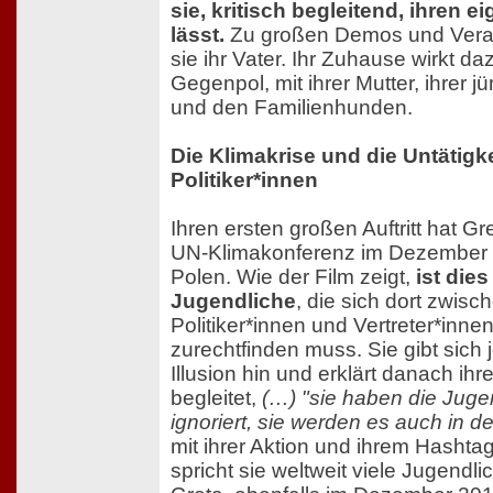
sie, kritisch begleitend, ihren 
lässt.
Zu großen Demos und Veran
sie ihr Vater. Ihr Zuhause wirkt da
Gegenpol, mit ihrer Mutter, ihrer 
und den Familienhunden.
Die Klimakrise und die Untätigke
Politiker*innen
Ihren ersten großen Auftritt hat G
UN-Klimakonferenz im Dezember 
Polen. Wie der Film zeigt,
ist dies
Jugendliche
, die sich dort zwisc
Politiker*innen und Vertreter*inn
zurechtfinden muss. Sie gibt sich
Illusion hin und erklärt danach ihr
begleitet,
(…) "sie haben die Juge
ignoriert, sie werden es auch in de
mit ihrer Aktion und ihrem Hashta
spricht sie weltweit viele Jugendl