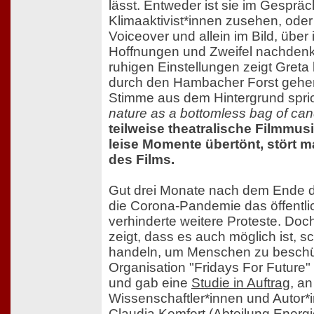
lässt. Entweder ist sie im Gesprä
Klimaaktivist*innen zusehen, oder 
Voiceover und allein im Bild, übe
Hoffnungen und Zweifel nachdenk
ruhigen Einstellungen zeigt Greta
durch den Hambacher Forst gehe
Stimme aus dem Hintergrund spri
nature as a bottomless bag of can
teilweise theatralische Filmmusi
leise Momente übertönt, stört 
des Films.
Gut drei Monate nach dem Ende d
die Corona-Pandemie das öffentl
verhinderte weitere Proteste. Doch
zeigt, dass es auch möglich ist, s
handeln, um Menschen zu beschü
Organisation "Fridays For Future" 
und gab eine
Studie in Auftrag
, a
Wissenschaftler*innen und Autor*in
Claudia Kemfert (Abteilung Energi