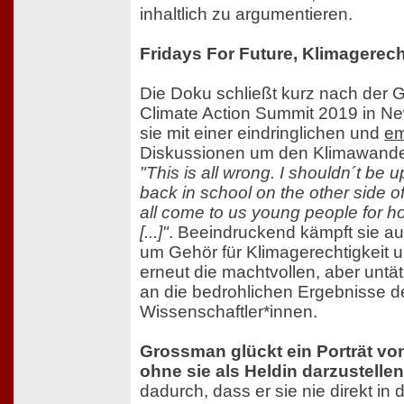
inhaltlich zu argumentieren.
Fridays For Future, Klimagerec
Die Doku schließt kurz nach der Gr
Climate Action Summit 2019 in New
sie mit einer eindringlichen und
em
Diskussionen um den Klimawandel
"This is all wrong. I shouldn´t be 
back in school on the other side o
all come to us young people for 
[...]"
. Beeindruckend kämpft sie a
um Gehör für Klimagerechtigkeit u
erneut die machtvollen, aber untät
an die bedrohlichen Ergebnisse d
Wissenschaftler*innen.
Grossman glückt ein Porträt vo
ohne sie als Heldin darzustellen
dadurch, dass er sie nie direkt i