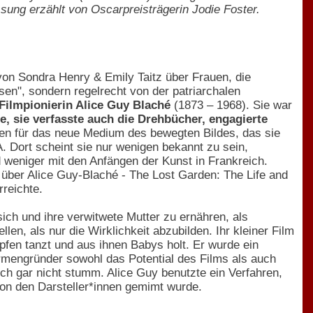
ng erzählt von Oscarpreisträgerin Jodie Foster.
on Sondra Henry & Emily Taitz über Frauen, die
sen", sondern regelrecht von der patriarchalen
Filmpionierin Alice Guy Blaché
(1873 – 1968). Sie war
e, sie verfasste auch die Drehbücher, engagierte
ben für das neue Medium des bewegten Bildes, das sie
. Dort scheint sie nur wenigen bekannt zu sein,
d weniger mit den Anfängen der Kunst in Frankreich.
über Alice Guy-Blaché - The Lost Garden: The Life and
reichte.
sich und ihre verwitwete Mutter zu ernähren, als
en, als nur die Wirklichkeit abzubilden. Ihr kleiner Film
pfen tanzt und aus ihnen Babys holt. Er wurde ein
Firmengründer sowohl das Potential des Films als auch
ch gar nicht stumm. Alice Guy benutzte ein Verfahren,
on den Darsteller*innen gemimt wurde.