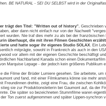
en. BE NATURAL - SEI DU SELBST wird in der Originalfassu
r trägt den Titel: "Written out of history".
Geschrieben v
haben, aber dann nicht einfach nur von der Nachwelt "verges
ert wurden. Nie traf dies mehr zu als bei der französischen
urin überhaupt, die mit ihren Filmen Geschichten erzählt
ierte und hatte sogar ihr eigenes Studio SOLAX
. Ein Le
entlich mitprägte, sowohl in Frankreich als auch in den USA
ollywood vor allem mit der eigenen Geschichte beschäftigt un
nördlichen Nachbarland Kanada schon einen Dokumentarfilm 
von Marquise Lepage - der jedoch kein größeres Publikum er
ice die Filme der Brüder Lumiere gesehen. Sie arbeitete, um 
aumont und fand, mit einer Filmkamera könne sie mehr anstell
mit Freundinnen drehte, zeigt eine Frau, die zwischen Kohlkö
d stieg sie zur Produktionsleiterin bei Gaumont auf, da der 
annte. Die später so bezeichneten Stummfilme waren eigentli
der Ton zuerst aufgenommen und später Lippen-synchron v