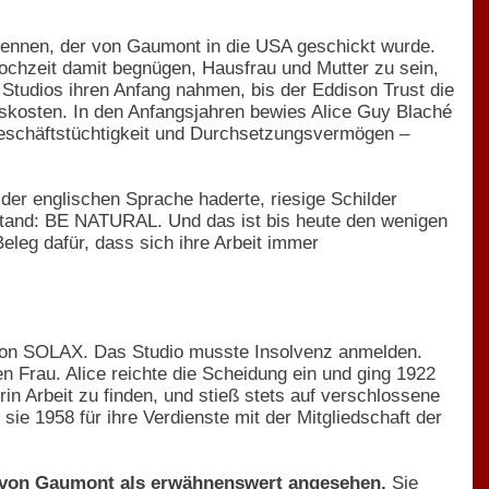
kennen, der von Gaumont in die USA geschickt wurde.
ochzeit damit begnügen, Hausfrau und Mutter zu sein,
 Studios ihren Anfang nahmen, bis der Eddison Trust die
nskosten. In den Anfangsjahren bewies Alice Guy Blaché
 Geschäftstüchtigkeit und Durchsetzungsvermögen –
 der englischen Sprache haderte, riesige Schilder
stand: BE NATURAL. Und das ist bis heute den wenigen
eleg dafür, dass sich ihre Arbeit immer
l von SOLAX. Das Studio musste Insolvenz anmelden.
en Frau. Alice reichte die Scheidung ein und ging 1922
in Arbeit zu finden, und stieß stets auf verschlossene
sie 1958 für ihre Verdienste mit der Mitgliedschaft der
h von Gaumont als erwähnenswert angesehen.
Sie