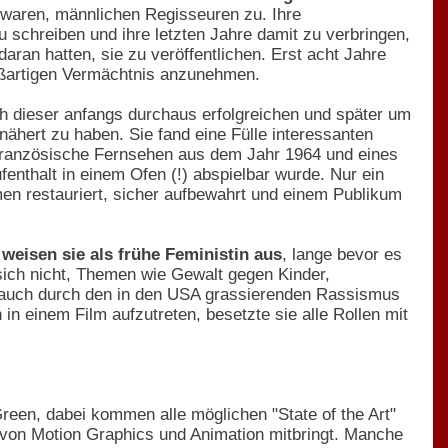
t waren, männlichen Regisseuren zu. Ihre
u schreiben und ihre letzten Jahre damit zu verbringen,
aran hatten, sie zu veröffentlichen. Erst acht Jahre
roßartigen Vermächtnis anzunehmen.
ch dieser anfangs durchaus erfolgreichen und später um
nähert zu haben. Sie fand eine Fülle interessanten
s französische Fernsehen aus dem Jahr 1964 und eines
fenthalt in einem Ofen (!) abspielbar wurde. Nur ein
men restauriert, sicher aufbewahrt und einem Publikum
weisen sie als frühe Feministin aus
, lange bevor es
 sich nicht, Themen wie Gewalt gegen Kinder,
ch auch durch den in den USA grassierenden Rassismus
n einem Film aufzutreten, besetzte sie alle Rollen mit
reen, dabei kommen alle möglichen "State of the Art"
fe von Motion Graphics und Animation mitbringt. Manche