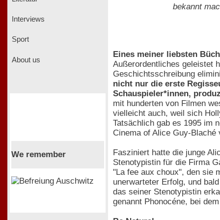
bekannt mach
Interviews
Sport
Eines meiner liebsten Büche
About us
Außerordentliches geleistet 
Geschichtsschreibung elimini
nicht nur die erste Regisse
Schauspieler*innen, produz
mit hunderten von Filmen wes
vielleicht auch, weil sich H
Tatsächlich gab es 1995 im 
Cinema of Alice Guy-Blaché 
Fasziniert hatte die junge Al
We remember
Stenotypistin für die Firma G
"La fee aux choux", den sie 
unerwarteter Erfolg, und bal
das seiner Stenotypistin erk
genannt Phonocéne, bei dem 