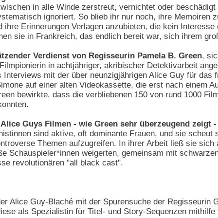
zwischen in alle Winde zerstreut, vernichtet oder beschädig
tematisch ignoriert. So blieb ihr nur noch, ihre Memoiren z
ihre Erinnerungen Verlagen anzubieten, die kein Interesse d
en sie in Frankreich, das endlich bereit war, sich ihrem g
hätzender Verdienst von Regisseurin Pamela B. Green
, si
lmpionierin in achtjähriger, akribischer Detektivarbeit ange
es Interviews mit der über neunzigjährigen Alice Guy für da
Simone auf einer alten Videokassette, die erst nach einem Au
reen bewirkte, dass die verbliebenen 150 von rund 1000 Fil
konnten.
 Alice Guys Filmen - wie Green sehr überzeugend zeigt - 
onistinnen sind aktive, oft dominante Frauen, und sie scheut
troverse Themen aufzugreifen. In ihrer Arbeit ließ sie si
iße Schauspieler*innen weigerten, gemeinsam mit schwarzen i
se revolutionären "all black cast".
der Alice Guy-Blaché mit der Spurensuche der Regisseurin G
iese als Spezialistin für Titel- und Story-Sequenzen mithil