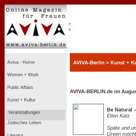
.
.
.
P
R
.
.
.
AVIVA-Berlin > Kunst + Ku
Aviva - Home
Women + Work
Public Affairs
A
V
I
V
A-BERLIN.de im Augus
Kunst + Kultur
Be Natural –
Veranstaltungen
Ellen Katz
Jüdisches Leben
Späte und um
Green möchte
Literatur