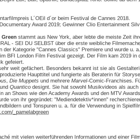
tarfilmpreis L´OEil d´or beim Festival de Cannes 2018.
 Documentary Award 2019; Gewinner Clio Entertainment Silv
. Green
stammt aus New York, aber lebte die meiste Zeit ihr
AL - SEI DU SELBST über die erste weibliche Filmemacherin
n der Kategorie "Cannes Classics" Premiere und wurde u. a
beim BFI London Film Festival gezeigt. Der Film kam 2019 in
k gefeiert.
ehr weit gefächert. Besonders bekannt ist sie als Gestalter
produzierte Haupttitel und fungierte als Beraterin für Stor
ous
,
Die Muppets
und mehrere
Marvel
-Comic-Franchises. Fü
und
Quantico
designt. Sie hat sowohl Musikvideos als auch
tin an Shows wie den Academy Awards und den MTV Awards b
urde von ihr gegründet: "Mediendetektiv*innen" recherchie
andbildern und Tonspuren u. a. für die Verwendung in Spiel
ter.com/_pamelabgreen
laché mit vielen weiterführenden Informationen und einer Fi