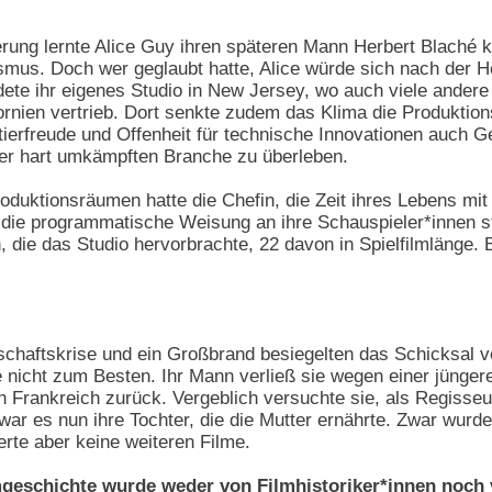
rung lernte Alice Guy ihren späteren Mann Herbert Blaché 
smus. Doch wer geglaubt hatte, Alice würde sich nach der H
dete ihr eigenes Studio in New Jersey, wo auch viele andere
ornien vertrieb. Dort senkte zudem das Klima die Produktio
tierfreude und Offenheit für technische Innovationen auch
der hart umkämpften Branche zu überleben.
oduktionsräumen hatte die Chefin, die Zeit ihres Lebens mit
 die programmatische Weisung an ihre Schauspieler*innen 
 die das Studio hervorbrachte, 22 davon in Spielfilmlänge. B
rtschaftskrise und ein Großbrand besiegelten das Schicksa
e nicht zum Besten. Ihr Mann verließ sie wegen einer jünger
h Frankreich zurück. Vergeblich versuchte sie, als Regisseur
war es nun ihre Tochter, die die Mutter ernährte. Zwar wurde 
erte aber keine weiteren Filme.
lmgeschichte wurde weder von Filmhistoriker*innen noc