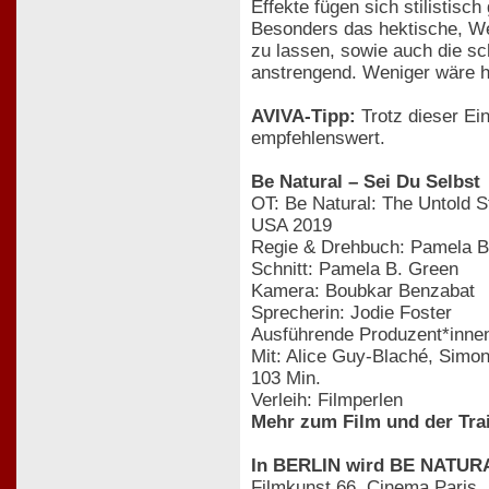
Effekte fügen sich stilistisc
Besonders das hektische, Wer
zu lassen, sowie auch die s
anstrengend. Weniger wäre 
AVIVA-Tipp:
Trotz dieser Ein
empfehlenswert.
Be Natural – Sei Du Selbst
OT: Be Natural: The Untold S
USA 2019
Regie & Drehbuch: Pamela B
Schnitt: Pamela B. Green
Kamera: Boubkar Benzabat
Sprecherin: Jodie Foster
Ausführende Produzent*innen
Mit: Alice Guy-Blaché, Simon
103 Min.
Verleih: Filmperlen
Mehr zum Film und der Trai
In BERLIN wird BE NATURAL
Filmkunst 66, Cinema Paris, 