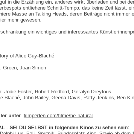
h gut in die Erzählung ein, anderes wirkt überladen und bei d
bespots entliehene Schnitt-Tempo, das keine Zeit lässt, ein
chiere Masse an Talking Heads, deren Beiträge nicht immer 
hier mehr gewesen.
schränkung ein wichtiges und interessantes Künstlerinnenportr
tory of Alice Guy-Blaché
. Green, Joan Simon
: Jodie Foster, Robert Redford, Geralyn Dreyfous
e Blaché, John Bailey, Geena Davis, Patty Jenkins, Ben Kin
ler unter.
filmperlen.com/filme/be-natural
 - SEI DU SELBST in folgenden Kinos zu sehen sein:
Delphi Lux, Bali, Sputnik, Bundesplatz Kino. Sowie ab dem 