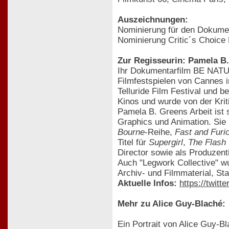
Auszeichnungen:
Nominierung für den Dokumen
Nominierung Critic´s Choice
Zur Regisseurin: Pamela B
Ihr Dokumentarfilm BE NATUR
Filmfestspielen von Cannes i
Telluride Film Festival und 
Kinos und wurde von der Kriti
Pamela B. Greens Arbeit ist s
Graphics und Animation. Sie 
Bourne
-Reihe,
Fast and Furi
Titel für
Supergirl
,
The Flash
Director sowie als Produzen
Auch "Legwork Collective" w
Archiv- und Filmmaterial, St
Aktuelle Infos:
https://twit
Mehr zu Alice Guy-Blaché:
Ein Portrait von Alice Guy-B