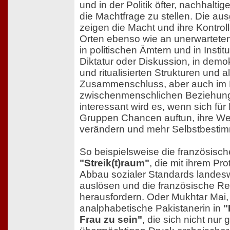
und in der Politik öfter, nachhalt
die Machtfrage zu stellen. Die au
zeigen die Macht und ihre Kontro
Orten ebenso wie an unerwarteten
in politischen Ämtern und in Institut
Diktatur oder Diskussion, in demok
und ritualisierten Strukturen und 
Zusammenschluss, aber auch im P
zwischenmenschlichen Beziehun
interessant wird es, wenn sich für
Gruppen Chancen auftun, ihre Wel
verändern und mehr Selbstbesti
So beispielsweise die französisc
"Streik(t)raum"
, die mit ihrem Pr
Abbau sozialer Standards landesw
auslösen und die französische R
herausfordern. Oder Mukhtar Mai,
analphabetische Pakistanerin in
"
Frau zu sein"
, die sich nicht nur