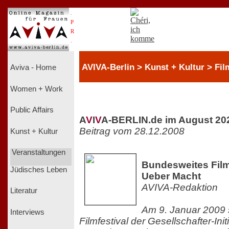
.
P
R
.
AVIVA-Berlin > Kunst + Kultur > Fil
Aviva - Home
Women + Work
Public Affairs
A
V
I
V
A-BERLIN.de im August 20
Beitrag vom 28.12.2008
Kunst + Kultur
Veranstaltungen
Bundesweites Filmf
Jüdisches Leben
Ueber Macht
AVIVA-Redaktion
Literatur
Am 9. Januar 2009 s
Interviews
Filmfestival der Gesellschafter-Init