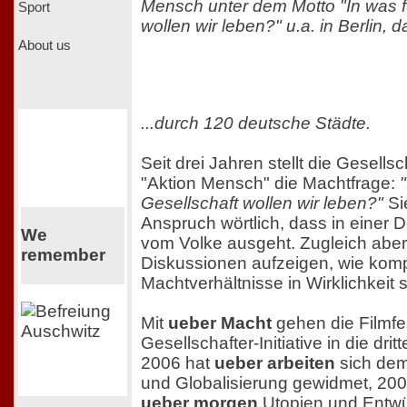
Mensch unter dem Motto "In was fü
Sport
wollen wir leben?" u.a. in Berlin, d
About us
...durch 120 deutsche Städte.
Seit drei Jahren stellt die Gesellsch
"Aktion Mensch" die Machtfrage:
Gesellschaft wollen wir leben?"
Si
Anspruch wörtlich, dass in einer 
We
vom Volke ausgeht. Zugleich aber w
remember
Diskussionen aufzeigen, wie kom
Machtverhältnisse in Wirklichkeit s
Mit
ueber Macht
gehen die Filmfes
Gesellschafter-Initiative in die dri
2006 hat
ueber arbeiten
sich dem
und Globalisierung gewidmet, 2007 s
ueber morgen
Utopien und Entwür