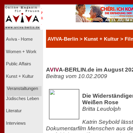
.
P
R
.
AVIVA-Berlin > Kunst + Kultur > Fil
Aviva - Home
Women + Work
Public Affairs
A
V
I
V
A-BERLIN.de im August 20
Beitrag vom 10.02.2009
Kunst + Kultur
Veranstaltungen
Die Widerständige
Jüdisches Leben
Weißen Rose
Britta Leudolph
Literatur
Katrin Seybold lässt
Interviews
Dokumentarfilm Menschen aus de