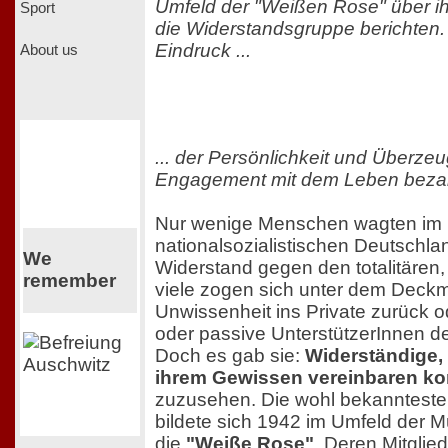
Umfeld der "Weißen Rose" über i
Sport
die Widerstandsgruppe berichten.
Eindruck ...
About us
... der Persönlichkeit und Überzeu
Engagement mit dem Leben bezah
Nur wenige Menschen wagten im
nationalsozialistischen Deutschla
We
Widerstand gegen den totalitären,
remember
viele zogen sich unter dem Deckm
Unwissenheit ins Private zurück o
oder passive UnterstützerInnen d
Doch es gab sie:
Widerständige, 
ihrem Gewissen vereinbaren k
zuzusehen. Die wohl bekanntest
bildete sich 1942 im Umfeld der M
die
"Weiße Rose"
. Deren Mitglie