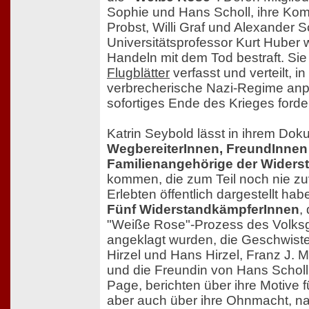
Sophie und Hans Scholl, ihre Kom
Probst, Willi Graf und Alexander S
Universitätsprofessor Kurt Huber 
Handeln mit dem Tod bestraft. Sie
Flugblätter
verfasst und verteilt, i
verbrecherische Nazi-Regime anp
sofortiges Ende des Krieges forde
Katrin Seybold lässt in ihrem Dok
WegbereiterInnen, FreundInnen
Familienangehörige der Widers
kommen, die zum Teil noch nie zuv
Erlebten öffentlich dargestellt hab
Fünf WiderstandkämpferInnen
,
"Weiße Rose"-Prozess des Volksg
angeklagt wurden, die Geschwiste
Hirzel und Hans Hirzel, Franz J. M
und die Freundin von Hans Scholl,
Page, berichten über ihre Motive 
aber auch über ihre Ohnmacht, n