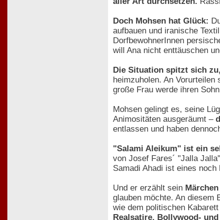
aller Art durchsetzen.
Rassi
Doch Mohsen hat Glück:
Du
aufbauen und iranische Texti
DorfbewohnerInnen persische 
will Ana nicht enttäuschen un
Die Situation spitzt sich zu,
heimzuholen. An Vorurteilen 
große Frau werde ihren Sohn
Mohsen gelingt es, seine Lüg
Animositäten ausgeräumt –
d
entlassen und haben dennoch
"Salami Aleikum" ist ein se
von Josef Fares´ "Jalla Jalla
Samadi Ahadi ist eines noch 
Und er erzählt sein
Märchen 
glauben möchte. An diesem E
wie dem politischen Kabaret
Realsatire, Bollywood- und