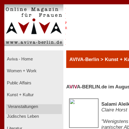
.
.
.
P
R
.
.
.
AVIVA-Berlin > Kunst + Ku
Aviva - Home
Women + Work
Public Affairs
A
V
I
V
A-BERLIN.de im Augus
Kunst + Kultur
Salami Ale
Veranstaltungen
Claire Horst
Jüdisches Leben
"Wenigstens 
iranischer A
Literatur