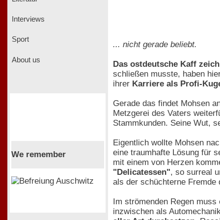
Interviews
Sport
... nicht gerade beliebt.
About us
Das ostdeutsche Kaff zeichn
schließen musste, haben hier
ihrer
Karriere als Profi-Kug
Gerade das findet Mohsen an i
Metzgerei des Vaters weiterf
Stammkunden. Seine Wut, se
Eigentlich wollte Mohsen nac
eine traumhafte Lösung für s
We remember
mit einem von Herzen kom
"Delicatessen"
, so surreal
als der schüchterne Fremde d
Im strömenden Regen muss er 
inzwischen als Automechanike