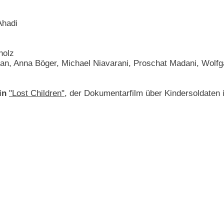
Ahadi
holz
van, Anna Böger, Michael Niavarani, Proschat Madani, Wol
in
"Lost Children"
, der Dokumentarfilm über Kindersoldaten