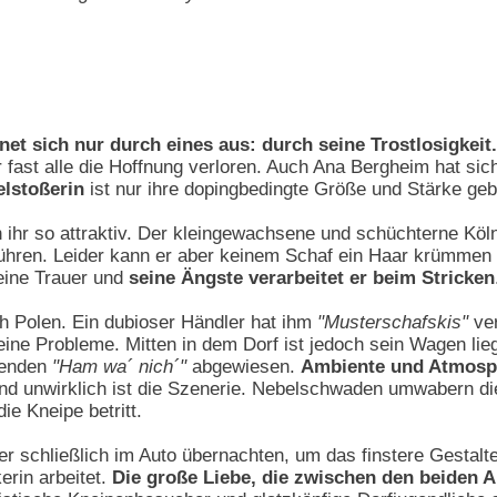
et sich nur durch eines aus: durch seine Trostlosigkeit.
 fast alle die Hoffnung verloren. Auch Ana Bergheim hat si
elstoßerin
ist nur ihre dopingbedingte Größe und Stärke geb
hr so attraktiv. Der kleingewachsene und schüchterne Kölner
ühren. Leider kann er aber keinem Schaf ein Haar krümmen – 
ine Trauer und
seine Ängste verarbeitet er beim Stricken
h Polen. Ein dubioser Händler hat ihm
"Musterschafskis"
ver
eine Probleme. Mitten in dem Dorf ist jedoch sein Wagen lie
menden
"Ham wa´ nich´"
abgewiesen.
Ambiente und Atmosph
 und unwirklich ist die Szenerie. Nebelschwaden umwabern d
ie Kneipe betritt.
schließlich im Auto übernachten, um das finstere Gestalte
rin arbeitet.
Die große Liebe, die zwischen den beiden 