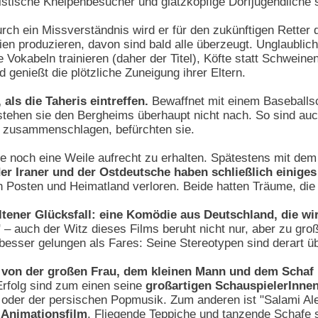
stische Kneipenbesucher und glatzköpfige Dorfjugendliche s
rch ein Missverständnis wird er für den zukünftigen Retter
lien produzieren, davon sind bald alle überzeugt. Unglaublic
Vokabeln trainieren (daher der Titel), Köfte statt Schwei
d genießt die plötzliche Zuneigung ihrer Eltern.
 als die Taheris eintreffen.
Bewaffnet mit einem Baseballsc
stehen sie den Bergheims überhaupt nicht nach. So sind auch
 zusammenschlagen, befürchten sie.
e noch eine Weile aufrecht zu erhalten. Spätestens mit dem 
er Iraner und der Ostdeutsche haben schließlich einig
 Posten und Heimatland verloren. Beide hatten Träume, die
ltener Glücksfall: eine Komödie aus Deutschland, die wir
" – auch der Witz dieses Films beruht nicht nur, aber zu groß
besser gelungen als Fares: Seine Stereotypen sind derart übe
von der großen Frau, dem kleinen Mann und dem Schaf
rfolg sind zum einen seine
großartigen SchauspielerInne
t oder der persischen Popmusik. Zum anderen ist "Salami A
 Animationsfilm
. Fliegende Teppiche und tanzende Schafe s