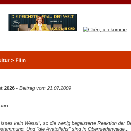
ltur > Film
t 2026
-
Beitrag vom 21.07.2009
ikum
isses kein Wessi", so die wenig begeisterte Reaktion der Be
bstammung. Und "die Ayatollahs" sind in Oberniederwalde...