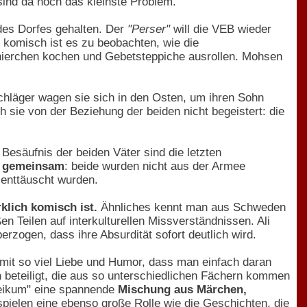
ind da noch das kleinste Problem.
 des Dorfes gehalten. Der
"Perser"
will die VEB wieder
h komisch ist es zu beobachten, wie die
nenierchen kochen und Gebetsteppiche ausrollen. Mohsen
hläger wagen sie sich in den Osten, um ihren Sohn
 sie von der Beziehung der beiden nicht begeistert: die
Besäufnis der beiden Väter sind die letzten
es gemeinsam
: beide wurden nicht aus der Armee
 enttäuscht wurden.
klich komisch ist.
Ähnliches kennt man aus Schweden
en Teilen auf interkulturellen Missverständnissen. Ali
rzogen, dass ihre Absurdität sofort deutlich wird.
mit so viel Liebe und Humor, dass man einfach daran
n
beteiligt, die aus so unterschiedlichen Fächern kommen
leikum" eine spannende
Mischung aus Märchen,
pielen eine ebenso große Rolle wie die Geschichten, die