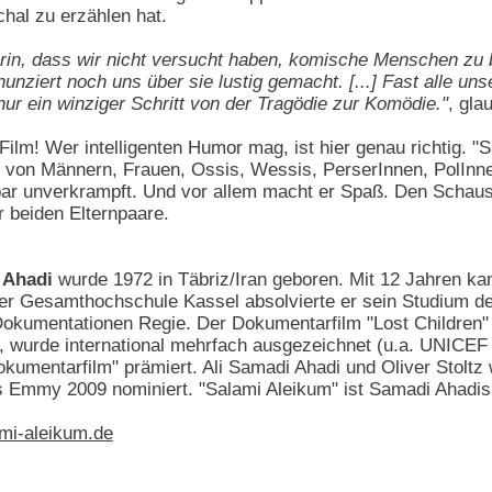
hal zu erzählen hat.
 darin, dass wir nicht versucht haben, komische Menschen zu
ziert noch uns über sie lustig gemacht. [...] Fast alle u
nur ein winziger Schritt von der Tragödie zur Komödie."
, gla
Film! Wer intelligenten Humor mag, ist hier genau richtig. "
n von Männern, Frauen, Ossis, Wessis, PerserInnen, PolIn
bar unverkrampft. Und vor allem macht er Spaß. Den Schaus
r beiden Elternpaare.
i Ahadi
wurde 1972 in Täbriz/Iran geboren. Mit 12 Jahren k
 der Gesamthochschule Kassel absolvierte er sein Studium 
Dokumentationen Regie. Der Dokumentarfilm "Lost Children
te, wurde international mehrfach ausgezeichnet (u.a. UNIC
okumentarfilm" prämiert. Ali Samadi Ahadi und Oliver Stoltz
 Emmy 2009 nominiert. "Salami Aleikum" ist Samadi Ahadis 
mi-aleikum.de