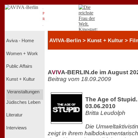
.
P
R
.
AVIVA-Berlin > Kunst + Kultur > Fil
Aviva - Home
Women + Work
Public Affairs
A
V
I
V
A-BERLIN.de im August 20
Beitrag vom 18.09.2009
Kunst + Kultur
Veranstaltungen
The Age of Stupid.
Jüdisches Leben
03.06.2010
Britta Leudolph
Literatur
Die Umweltaktivisti
Interviews
zeigt in ihrem halbdokumentarisc