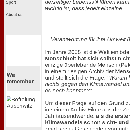
derzeitiger Lebensstil führen kan
Sport
wichtig ist, dass jede/r einzelne...
About us
... Verantwortung für ihre Umwelt 
Im Jahre 2055 ist die Welt ein öde
Menschheit hat sich selbst nicht
einzige überlebende Mensch (Pete 
in einem riesigen Archiv der Men
We
und stellt sich die Frage:
"Warum 
remember
nichts gegen den Klimawandel un
es noch konnten?"
Um dieser Frage auf den Grund zu
in seinem Archiv Filme aus der Ze
Jahrtausendwende,
als die erst
Klimawandels schon sicht- und
zeigt sechs Geschichten von unte