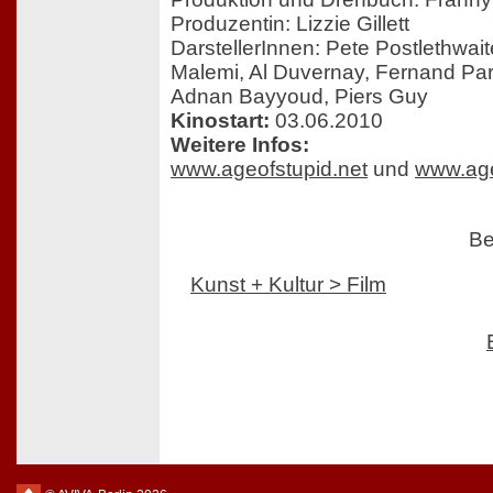
Produzentin: Lizzie Gillett
DarstellerInnen: Pete Postlethwai
Malemi, Al Duvernay, Fernand Pa
Adnan Bayyoud, Piers Guy
Kinostart:
03.06.2010
Weitere Infos:
www.ageofstupid.net
und
www.age
Be
Kunst + Kultur > Film