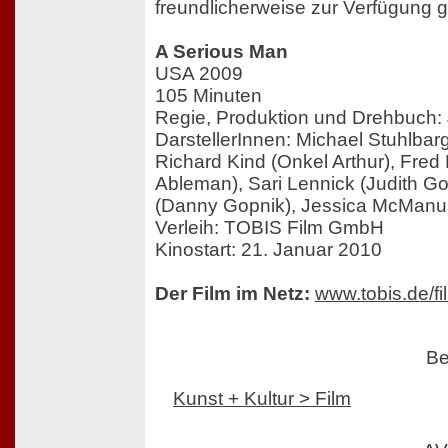
freundlicherweise zur Verfügung ge
A Serious Man
USA 2009
105 Minuten
Regie, Produktion und Drehbuch:
DarstellerInnen: Michael Stuhlbarg
Richard Kind (Onkel Arthur), Fre
Ableman), Sari Lennick (Judith Go
(Danny Gopnik), Jessica McManu
Verleih: TOBIS Film GmbH
Kinostart: 21. Januar 2010
Der Film im Netz:
www.tobis.de/f
Be
Kunst + Kultur > Film