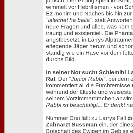
jüdisch. Der Prolog spielt im Stetl,
wimmelt vor Hebräismen - von Sc
Ez monim und Naches bis hin zur
"lalechet ha baita"
, statt Antworte
neue Fragen und alles, was komisch 
traurig und existentiell. Die Phant
angstbesetzt, in Larrys Alpträumen
erlegende Jäger herum und schon
ständig wie ein Hase vor dem fet
durchs Bild.
In seiner Not sucht Schlemihl L
Rat
. Der
"Junior Rabbi"
, bei dem e
kommentiert all die Fürchternisse
während der älteste und weiseste 
seinem Vorzimmerdrachen abwimm
Rabbi ist beschäftigt... Er denkt n
Nummer Drei fällt zu Larrys Fall
di
Zahnarzt Sussman
ein, der eine
Botschaft des Ewigen im Gebiss 