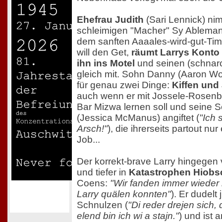
Ehefrau Judith
(Sari Lennick) ni
schleimigen "Macher" Sy Ableman
dem sanften Aaaales-wird-gut-Ti
will den Get,
räumt Larrys Konto 
ihn ins Motel
und seinen (schnar
gleich mit. Sohn Danny (Aaron Wolf
für genau zwei Dinge:
Kiffen und
auch wenn er mit Jossele-Rosenbla
Bar Mizwa lernen soll und seine 
(Jessica McManus) angiftet (
"Ich 
Arsch!"
), die ihrerseits partout nur
Job...
Der korrekt-brave Larry hingegen ve
und tiefer in
Katastrophen Hiob
Coens:
"Wir fanden immer wieder
Larry quälen konnten"
). Er dudelt
Schnulzen (
"Di reder drejen sich, 
elend bin ich wi a stajn."
) und ist 