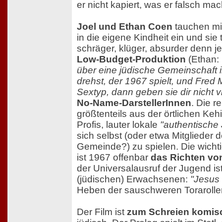
er nicht kapiert, was er falsch mach
Joel und Ethan Coen
tauchen mi
in die eigene Kindheit ein und sie
schräger, klüger, absurder denn je.
Low-Budget-Produktion
(Ethan:
über eine jüdische Gemeinschaft 
drehst, der 1967 spielt, und Fred 
Sextyp, dann geben sie dir nicht vi
No-Name-DarstellerInnen
. Die r
größtenteils aus der örtlichen Kehi
Profis, lauter lokale
"authentische
sich selbst (oder etwa Mitglieder d
Gemeinde?) zu spielen. Die wicht
ist 1967 offenbar
das Richten vo
der Universalausruf der Jugend is
(jüdischen) Erwachsenen:
"Jesus 
Heben der sauschweren Torarollen
Der Film ist
zum Schreien komis