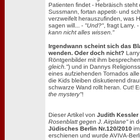
Patienten findet - Hebräisch steht d
Sussmann, fortan appetit- und sch
verzweifelt herauszufinden, was
sagen will... -
"Und?"
, fragt Larry.
kann nicht alles wissen."
Irgendwann scheint sich das Bla
wenden. Oder doch nicht?
Larry
Röntgenbilder mit ihm besprechen
gleich."
) und in Dannys Religions
eines aufziehenden Tornados alle 
die Kids bleiben diskutierend dra
schwarze Wand rollt heran. Cut! 
the mystery"
!
Dieser Artikel von
Judith Kessler
Rosenblatt gegen J. Airplane"
in d
Jüdisches Berlin Nr.120/2010
im
erschienen und wurde AVIVA-Berli