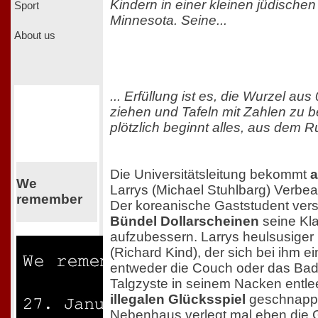
Kindern in einer kleinen jüdische
Sport
Minnesota. Seine...
About us
... Erfüllung ist es, die Wurzel au
ziehen und Tafeln mit Zahlen zu b
plötzlich beginnt alles, aus dem R
Die Universitätsleitung bekommt
a
We
Larrys (Michael Stuhlbarg) Verbe
remember
Der koreanische Gaststudent vers
Bündel Dollarscheinen
seine Kl
aufzubessern. Larrys heulsusiger 
(Richard Kind), der sich bei ihm e
entweder die Couch oder das Bad b
Talgzyste in seinem Nacken entlee
illegalen Glücksspiel
geschnappt
Nebenhaus verlegt mal eben die 