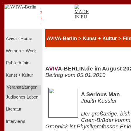
.
P
R
.
AVIVA-Berlin > Kunst + Kultur > Fil
Aviva - Home
Women + Work
Public Affairs
A
V
I
V
A-BERLIN.de im August 20
Beitrag vom 05.01.2010
Kunst + Kultur
Veranstaltungen
A Serious Man
Jüdisches Leben
Judith Kessler
Literatur
Der großartige, bish
Coen-Brüder kommt 
Interviews
Gropnick ist Physikprofessor. Er l