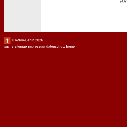
AV
© AVIVA-Berlin 2026
suche
sitemap
impressum
datenschutz
home