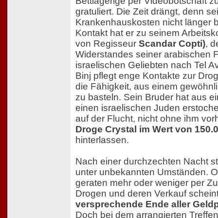
Bettlägerige per Videobotschaft 
gratuliert. Die Zeit drängt, denn s
Krankenhauskosten nicht länger 
Kontakt hat er zu seinem Arbeitsko
von Regisseur
Scandar Copti)
, 
Widerstandes seiner arabischen F
israelischen Geliebten nach Tel A
Binj pflegt enge Kontakte zur Dro
die Fähigkeit, aus einem gewöhnl
zu basteln. Sein Bruder hat aus e
einen israelischen Juden erstoche
auf der Flucht, nicht ohne ihm vo
Droge Crystal im Wert von 150.
hinterlassen.
Nach einer durchzechten Nacht sti
unter unbekannten Umständen. 
geraten mehr oder weniger per Zuf
Drogen und deren Verkauf scheint
versprechende Ende aller Geld
Doch bei dem arrangierten Treffen 