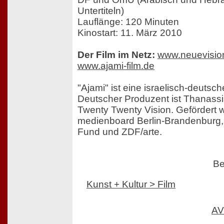
Untertiteln)
Lauflänge: 120 Minuten
Kinostart: 11. März 2010
Der Film im Netz:
www.neuevisio
www.ajami-film.de
"Ajami" ist eine israelisch-deutsc
Deutscher Produzent ist Thanass
Twenty Twenty Vision. Gefördert 
medienboard Berlin-Brandenburg
Fund und ZDF/arte.
Be
Kunst + Kultur > Film
AV