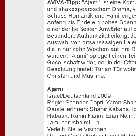
AVIVA-Tipp:
"Ajami" ist eine Komp
und shakespeareschem Drama, v
Schuss Romantik und Familiengesc
Anfang bis Ende ein hohes Spann
einer der heißesten Anwärter auf 
Besondere Authentizität erlangt de
Auswahl von ortsansässigen Laie
die in nur zehn Wochen auf ihre Ro
wurden. "Ajami" spiegelt einen Tei
Gesellschaft wider, der in der Öffe
Beachtung findet: Tür an Tür wo
Christen und Muslime.
Ajami
Israel/Deutschland 2009
Regie: Scandar Copti, Yaron Shan
DarstellerInnen: Shahir Kabaha, 
Habash, Ranin Karim, Eran Naim,
Tami Yerushalmi u.a.
Verleih: Neue Visionen
DF und OmU (Arabisch und Hebrä