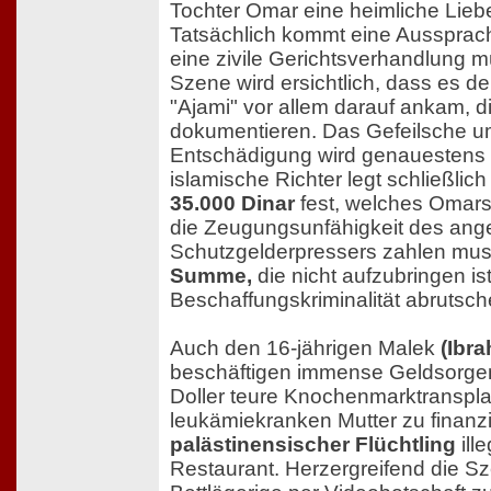
Tochter Omar eine heimliche Lieb
Tatsächlich kommt eine Aussprach
eine zivile Gerichtsverhandlung m
Szene wird ersichtlich, dass es 
"Ajami" vor allem darauf ankam, di
dokumentieren. Das Gefeilsche um
Entschädigung wird genauestens 
islamische Richter legt schließlich
35.000 Dinar
fest, welches Omars 
die Zeugungsunfähigkeit des an
Schutzgelderpressers zahlen mus
Summe,
die nicht aufzubringen is
Beschaffungskriminalität abrutsch
Auch den 16-jährigen Malek
(Ibr
beschäftigen immense Geldsorge
Doller teure Knochenmarktranspla
leukämiekranken Mutter zu finanzie
palästinensischer Flüchtling
ille
Restaurant. Herzergreifend die Sz