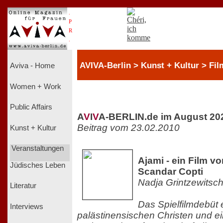
.
P
R
.
AVIVA-Berlin > Kunst + Kultur > Fil
Aviva - Home
Women + Work
Public Affairs
A
V
I
V
A-BERLIN.de im August 20
Beitrag vom 23.02.2010
Kunst + Kultur
Veranstaltungen
Ajami - ein Film v
Jüdisches Leben
Scandar Copti
Nadja Grintzewitsc
Literatur
Das Spielfilmdebüt 
Interviews
palästinensischen Christen und ei