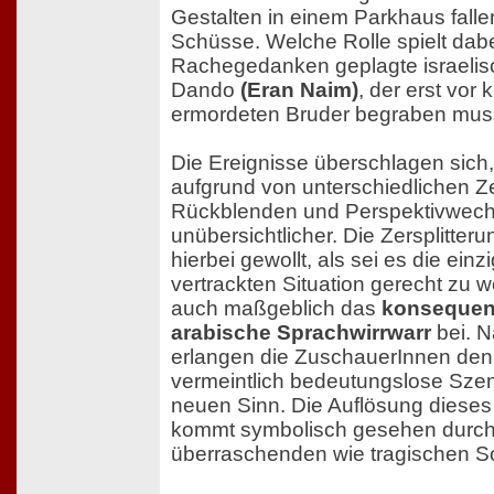
Gestalten in einem Parkhaus falle
Schüsse. Welche Rolle spielt dab
Rachegedanken geplagte israelisch
Dando
(Eran Naim)
, der erst vor
ermordeten Bruder begraben mus
Die Ereignisse überschlagen sich
aufgrund von unterschiedlichen Z
Rückblenden und Perspektivwech
unübersichtlicher. Die Zersplitter
hierbei gewollt, als sei es die einz
vertrackten Situation gerecht zu 
auch maßgeblich das
konsequent
arabische Sprachwirrwarr
bei. 
erlangen die ZuschauerInnen den 
vermeintlich bedeutungslose Szen
neuen Sinn. Die Auflösung diese
kommt symbolisch gesehen durch
überraschenden wie tragischen S