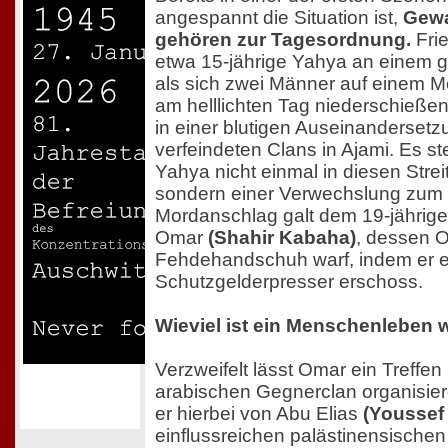
angespannt die Situation ist,
Gewa
gehören zur Tagesordnung.
Frie
etwa 15-jährige Yahya an einem 
als sich zwei Männer auf einem 
am helllichten Tag niederschießen.
in einer blutigen Auseinanderset
verfeindeten Clans in Ajami. Es ste
Yahya nicht einmal in diesen Streit
sondern einer Verwechslung zum O
Mordanschlag galt dem 19-jährig
Omar
(Shahir Kabaha)
, dessen 
Fehdehandschuh warf, indem er 
Schutzgelderpresser erschoss.
Wieviel ist ein Menschenleben 
Verzweifelt lässt Omar ein Treffe
arabischen Gegnerclan organisiere
er hierbei von Abu Elias
(Youssef
einflussreichen palästinensischen