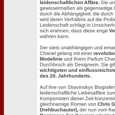
leidenschaftlichen Affäre.
Sie un
gewissermaßen als gegenseitige I
durch die Abhängigkeit, die durch 
wird deren Verhältnis auf die Probe
Leidenschaft schlägt in Unsicherh
sich erahnen, dass diese enge
Ve
währen kann.
Der stets unabhängigen und eman
Chanel gelang mit einer
revolutio
Modelinie
und ihrem Parfum Chan
Durchbruch als Designerin. Sie gilt
wichtigsten und einflussreichst
des 20. Jahrhunderts.
Auf ihre von Stravinskys Biografen
leidenschaftliche Liebesaffäre z
Komponisten dieser Zeit konzentri
gleichnamige Roman von
Chris 
Drehbuchautor),
der nun vom fr