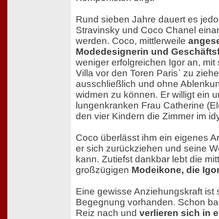
Rund sieben Jahre dauert es jedoc
Stravinsky und Coco Chanel einan
werden. Coco, mittlerweile
anges
Modedesignerin und Geschäftsf
weniger erfolgreichen Igor an, mit 
Villa vor den Toren Paris` zu zieh
ausschließlich und ohne Ablenku
widmen zu können. Er willigt ein u
lungenkranken Frau Catherine (E
den vier Kindern die Zimmer im id
Coco überlässt ihm ein eigenes Ar
er sich zurückziehen und seine W
kann. Zutiefst dankbar lebt die mit
großzügigen
Modeikone, die Igo
Eine gewisse Anziehungskraft ist s
Begegnung vorhanden. Schon ba
Reiz nach und
verlieren sich in e