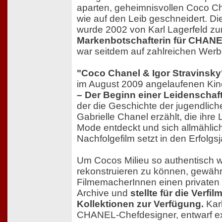
aparten, geheimnisvollen Coco Ch
wie auf den Leib geschneidert. Di
wurde 2002 von Karl Lagerfeld zu
Markenbotschafterin für CHAN
war seitdem auf zahlreichen Wer
"Coco Chanel & Igor Stravinsky
im August 2009 angelaufenen Kin
– Der Beginn einer Leidenschaf
der die Geschichte der jugendliche
Gabrielle Chanel erzählt, die ihre
Mode entdeckt und sich allmählich 
Nachfolgefilm setzt in den Erfolg
Um Cocos Milieu so authentisch w
rekonstruieren zu können, gewäh
FilmemacherInnen einen privaten E
Archive und
stellte für die Verfi
Kollektionen zur Verfügung.
Karl
CHANEL-Chefdesigner, entwarf expl