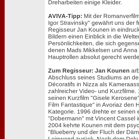
Dreharbeiten einige Kleider.
AVIVA-Tipp:
Mit der Romanverfil
Igor Stravinsky" gewährt uns der 
Regisseur Jan Kounen in eindruc
Bildern einen Einblick in die Welt
Persönlichkeiten, die sich gegense
denen Mads Mikkelsen und Anna M
Hauptrollen absolut gerecht werd
Zum Regisseur: Jan Kounen
arb
Abschluss seines Studiums an der
Décoratifs in Nizza als Kameraas
zahlreicher Video- und Kurzfilme.
seinen Kurzfilm "Gisele Kerosene"
Film Fantastique" in Avoriaz den 
Kategorie. 1996 drehte er seinen 
"Dobermann" mit Vincent Cassel in
2004 kehrte Kounen mit dem psy
"Blueberry und der Fluch der Däm
Leinwand zurück. Nach dem Doku