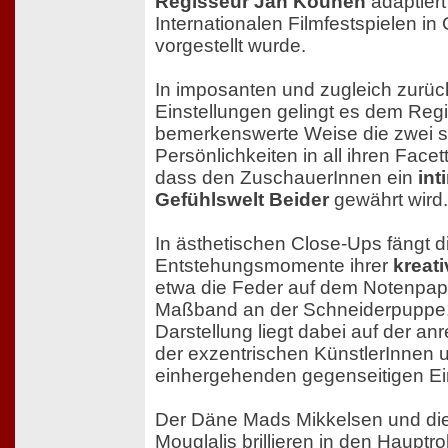
Regisseur Jan Kounen
adaptiert
Internationalen Filmfestspielen i
vorgestellt wurde.
In imposanten und zugleich zurü
Einstellungen gelingt es dem Regi
bemerkenswerte Weise die zwei s
Persönlichkeiten in all ihren Facet
dass den ZuschauerInnen ein
int
Gefühlswelt Beider
gewährt wird.
In ästhetischen Close-Ups fängt 
Entstehungsmomente ihrer
kreat
etwa die Feder auf dem Notenpap
Maßband an der Schneiderpuppe.
Darstellung liegt dabei auf der 
der exzentrischen KünstlerInnen 
einhergehenden gegenseitigen Ein
Der Däne Mads Mikkelsen und di
Mouglalis brillieren in den Hauptro