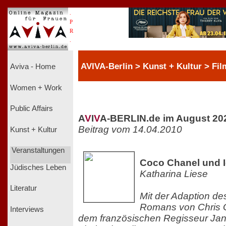
.
P
R
.
AVIVA-Berlin > Kunst + Kultur > Fil
Aviva - Home
Women + Work
Public Affairs
A
V
I
V
A-BERLIN.de im August 20
Beitrag vom 14.04.2010
Kunst + Kultur
Veranstaltungen
Coco Chanel und I
Jüdisches Leben
Katharina Liese
Literatur
Mit der Adaption d
Romans von Chris G
Interviews
dem französischen Regisseur Ja