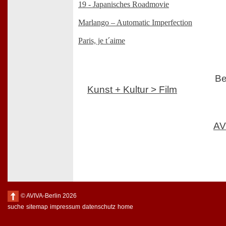
19 - Japanisches Roadmovie
Marlango – Automatic Imperfection
Paris, je t´aime
Be
Kunst + Kultur > Film
AV
© AVIVA-Berlin 2026
suche
sitemap
impressum
datenschutz
home