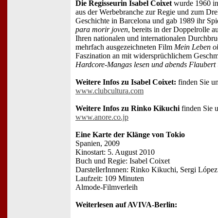
Die Regisseurin Isabel Coixet
wurde 1960 in
aus der Werbebranche zur Regie und zum Dreh
Geschichte in Barcelona und gab 1989 ihr Spi
para morir joven
, bereits in der Doppelrolle 
Ihren nationalen und internationalen Durchbru
mehrfach ausgezeichneten Film
Mein Leben o
Faszination an mit widersprüchlichem Gesch
Hardcore-Mangas lesen und abends Flaubert
Weitere Infos zu Isabel Coixet:
finden Sie un
www.clubcultura.com
Weitere Infos zu Rinko Kikuchi
finden Sie u
www.anore.co.jp
Eine Karte der Klänge von Tokio
Spanien, 2009
Kinostart: 5. August 2010
Buch und Regie: Isabel Coixet
DarstellerInnnen: Rinko Kikuchi, Sergi López
Laufzeit: 109 Minuten
Almode-Filmverleih
Weiterlesen auf AVIVA-Berlin: