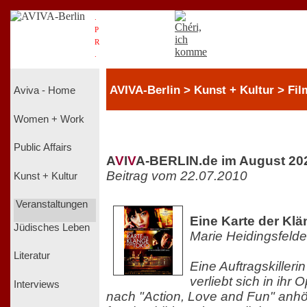
.
P
R
.
AVIVA-Berlin > Kunst + Kultur > Fil
Aviva - Home
Women + Work
Public Affairs
A
V
I
V
A-BERLIN.de im August 20
Beitrag vom 22.07.2010
Kunst + Kultur
Veranstaltungen
Eine Karte der Kl
Jüdisches Leben
Marie Heidingsfelde
Literatur
Eine Auftragskilleri
verliebt sich in ihr 
Interviews
nach "Action, Love and Fun" anhört