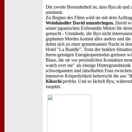
Die zweite Besonderheit ist, dass Ryu ab und
annimmt.
Zu Beginn des Films wird sie mit dem Auftra
Weinhändler David umzubringen.
David wi
seiner japanischen Exfreundin Midori für dere
gemacht - Umstände, die Ryu nicht interessi
geplanten Mordes kommt alles anders und die
dehnt sich zu einer gemeinsamen Nacht in dem
Hotel "La Bastille". Trotz der heiklen Situati
ihrem geistigen Energiesparmodus gerissen wir
Blase, die sie vor persönlichen Kontakten tre
watch over me" als einzige Hintergrundmusik l
schweigsamen und rätselhaften Frau zwischen
intensiver Körperlichkeit beherrscht die aus
"B
Kikuchi
perfekt. Und so lächelt Ryu, während 
zuspitzt.