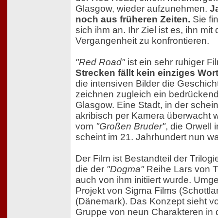
Glasgow, wieder aufzunehmen.
J
noch aus früheren Zeiten.
Sie fi
sich ihm an. Ihr Ziel ist es, ihn m
Vergangenheit zu konfrontieren.
"Red Road"
ist ein sehr ruhiger Fi
Strecken fällt kein einziges Wor
die intensiven Bilder die Geschicht
zeichnen zugleich ein bedrückend
Glasgow. Eine Stadt, in der schei
akribisch per Kamera überwacht w
vom
"Großen Bruder"
, die Orwell 
scheint im 21. Jahrhundert nun w
Der Film ist Bestandteil der Trilog
die der
"Dogma"
Reihe Lars von Tr
auch von ihm initiiert wurde. Umge
Projekt von Sigma Films (Schottl
(Dänemark). Das Konzept sieht vor
Gruppe von neun Charakteren in d