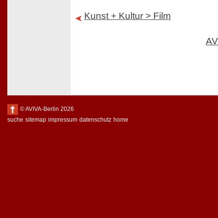
Kunst + Kultur > Film
AV
© AVIVA-Berlin 2026
suche
sitemap
impressum
datenschutz
home