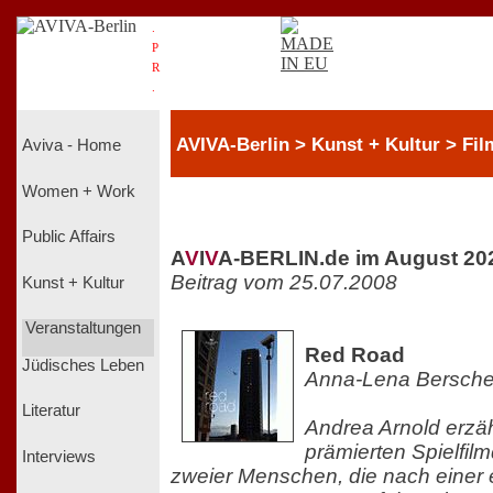
.
P
R
.
AVIVA-Berlin > Kunst + Kultur > Fil
Aviva - Home
Women + Work
Public Affairs
A
V
I
V
A-BERLIN.de im August 20
Beitrag vom 25.07.2008
Kunst + Kultur
Veranstaltungen
Red Road
Jüdisches Leben
Anna-Lena Bersche
Literatur
Andrea Arnold erzäh
prämierten Spielfil
Interviews
zweier Menschen, die nach einer 