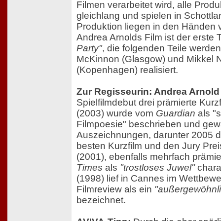
Filmen verarbeitet wird, alle Prod
gleichlang und spielen in Schottl
Produktion liegen in den Händen 
Andrea Arnolds Film ist der erste 
Party"
, die folgenden Teile werde
McKinnon (Glasgow) und Mikkel 
(Kopenhagen) realisiert.
Zur Regisseurin: Andrea Arnold
Spielfilmdebut drei prämierte Kurz
(2003) wurde vom
Guardian
als "s
Filmpoesie" beschrieben und gewa
Auszeichnungen, darunter 2005 d
besten Kurzfilm und den Jury Pre
(2001), ebenfalls mehrfach prämie
Times
als
"trostloses Juwel"
charak
(1998) lief in Cannes im Wettbew
Filmreview als ein
"außergewöhnli
bezeichnet.