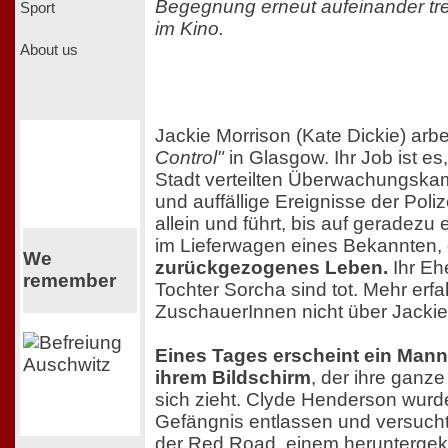
Begegnung erneut aufeinander tre
Sport
im Kino.
About us
Jackie Morrison (Kate Dickie) arbe
Control"
in Glasgow. Ihr Job ist es
Stadt verteilten Überwachungska
und auffällige Ereignisse der Poliz
allein und führt, bis auf geradez
im Lieferwagen eines Bekannten,
We
zurückgezogenes Leben.
Ihr Eh
remember
Tochter Sorcha sind tot. Mehr erfa
ZuschauerInnen nicht über Jackie
Eines Tages erscheint ein Mann
ihrem Bildschirm
, der ihre ganz
sich zieht. Clyde Henderson wur
Gefängnis entlassen und versucht,
der Red Road, einem heruntergek