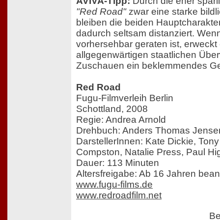
AVIVA-Tipp:
Durch die eher spärl
"Red Road"
zwar eine starke bildli
bleiben die beiden Hauptcharakte
dadurch seltsam distanziert. Wen
vorhersehbar geraten ist, erweckt
allgegenwärtigen staatlichen Üb
Zuschauen ein beklemmendes Ge
Red Road
Fugu-Filmverleih Berlin
Schottland, 2008
Regie: Andrea Arnold
Drehbuch: Anders Thomas Jense
DarstellerInnen: Kate Dickie, Tony
Compston, Natalie Press, Paul Hig
Dauer: 113 Minuten
Altersfreigabe: Ab 16 Jahren bean
www.fugu-films.de
www.redroadfilm.net
Be