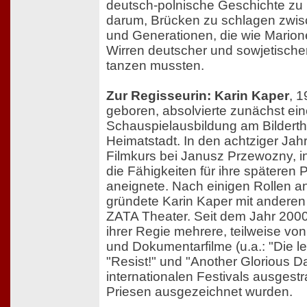
deutsch-polnische Geschichte zu 
darum, Brücken zu schlagen zwi
und Generationen, die wie Marion
Wirren deutscher und sowjetischer
tanzen mussten.
Zur Regisseurin: Karin Kaper
, 
geboren, absolvierte zunächst ei
Schauspielausbildung am Bilderthe
Heimatstadt. In den achtziger Jah
Filmkurs bei Janusz Przewozny, i
die Fähigkeiten für ihre späteren
aneignete. Nach einigen Rollen an
gründete Karin Kaper mit anderen
ZATA Theater. Seit dem Jahr 2000
ihrer Regie mehrere, teilweise von 
und Dokumentarfilme (u.a.: "Die l
"Resist!" und "Another Glorious D
internationalen Festivals ausgestr
Priesen ausgezeichnet wurden.