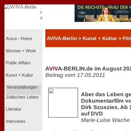
.
P
R
.
AVIVA-Berlin > Kunst + Kultur > Fil
Aviva - Home
Women + Work
Public Affairs
A
V
I
V
A-BERLIN.de im August 20
Beitrag vom 17.05.2011
Kunst + Kultur
Veranstaltungen
Aber das Leben geh
Jüdisches Leben
Dokumentarfilm vo
Dirk Szuszies. Ab
Literatur
auf DVD
Marie-Luise Wache
Interviews