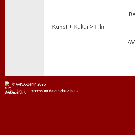
Be
Kunst + Kultur > Film
AV
© AVIVA-Berlin 2026
suche
sitemap
impressum
datenschutz
home