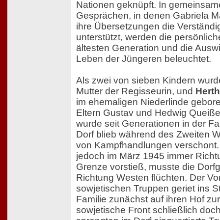
Nationen geknüpft. In gemeinsam
Gesprächen, in denen Gabriela M
ihre Übersetzungen die Verständi
unterstützt, werden die persönlic
ältesten Generation und die Ausw
Leben der Jüngeren beleuchtet.
Als zwei von sieben Kindern wur
Mutter der Regisseurin, und
Herth
im ehemaligen Niederlinde gebore
Eltern Gustav und Hedwig Queißer
wurde seit Generationen in der Fa
Dorf blieb während des Zweiten We
von Kampfhandlungen verschont. 
jedoch im März 1945 immer Richt
Grenze vorstieß, musste die Dorf
Richtung Westen flüchten. Der Vo
sowjetischen Truppen geriet ins S
Familie zunächst auf ihren Hof zu
sowjetische Front schließlich doch