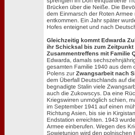
sprengten im Dorf einquartierte T
Brücken über die Neiße. Die Bevö
dem Einmarsch der Roten Armee 
entkommen. Ein Jahr später wurde
Hofes enteignet und nach Deutsc
Gleichzeitig kommt Edwarda Zu
ihr Schicksal bis zum Zeitpunkt
Zusammentreffens mit Familie Q
Edwarda, damals sechszehnjährig,
gesamten Familie 1940 aus dem o
Polens zur
Zwangsarbeit nach Si
dem Überfall Deutschlands auf di
begnadigte Stalin viele Zwangsarb
auch die Zukowscys. Da eine Rü
Kriegswirren unmöglich schien, ma
im September 1941 auf einen m
Richtung Asien, bis sie in Kirgist
Endstation erreichten. 1943 wurd
Armee einberufen. Wegen des Krie
Sowjetunion wird den polnischen 