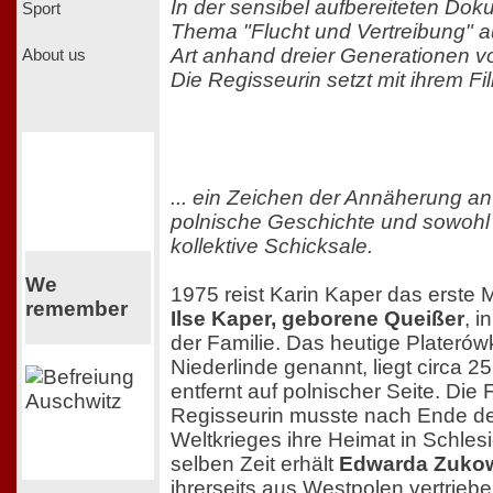
In der sensibel aufbereiteten Dok
Sport
Thema "Flucht und Vertreibung" a
Art anhand dreier Generationen v
About us
Die Regisseurin setzt mit ihrem Fil
... ein Zeichen der Annäherung an
polnische Geschichte und sowohl i
kollektive Schicksale.
We
1975 reist Karin Kaper das erste M
remember
Ilse Kaper, geborene Queißer
, i
der Familie. Das heutige Plateró
Niederlinde genannt, liegt circa 25
entfernt auf polnischer Seite. Die 
Regisseurin musste nach Ende d
Weltkrieges ihre Heimat in Schles
selben Zeit erhält
Edwarda Zuko
ihrerseits aus Westpolen vertrieb