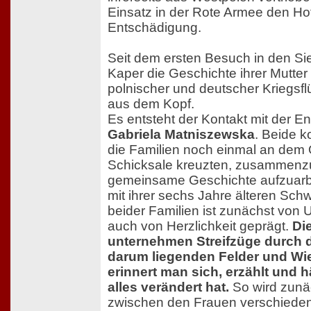
Einsatz in der Rote Armee den Ho
Entschädigung.
Seit dem ersten Besuch in den Si
Kaper die Geschichte ihrer Mutter
polnischer und deutscher Kriegsfl
aus dem Kopf.
Es entsteht der Kontakt mit der E
Gabriela Matniszewska
. Beide k
die Familien noch einmal an dem O
Schicksale kreuzten, zusammenzu
gemeinsame Geschichte aufzuarbei
mit ihrer sechs Jahre älteren Sch
beider Familien ist zunächst von U
auch von Herzlichkeit geprägt.
Di
unternehmen Streifzüge durch d
darum liegenden Felder und W
erinnert man sich, erzählt und hä
alles verändert hat.
So wird zunä
zwischen den Frauen verschiede