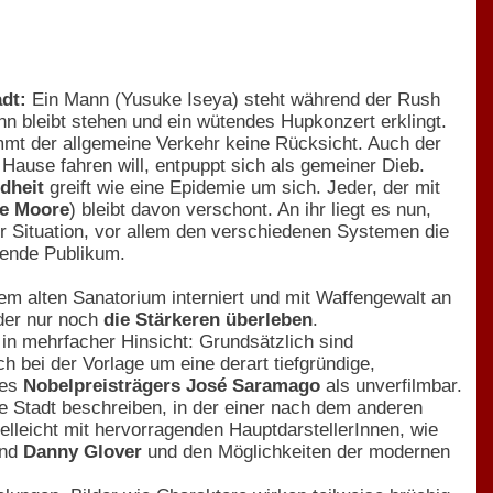
adt:
Ein Mann (Yusuke Iseya) steht während der Rush
ann bleibt stehen und ein wütendes Hupkonzert erklingt.
mmt der allgemeine Verkehr keine Rücksicht. Auch der
Hause fahren will, entpuppt sich als gemeiner Dieb.
dheit
greift wie eine Epidemie um sich. Jeder, der mit
ne Moore
) bleibt davon verschont. An ihr liegt es nun,
er Situation, vor allem den verschiedenen Systemen die
ehende Publikum.
inem alten Sanatorium interniert und mit Waffengewalt an
 der nur noch
die Stärkeren überleben
.
 in mehrfacher Hinsicht: Grundsätzlich sind
 bei der Vorlage um eine derart tiefgründige,
des
Nobelpreisträgers José Saramago
als unverfilmbar.
ne Stadt beschreiben, in der einer nach dem anderen
lleicht mit hervorragenden HauptdarstellerInnen, wie
nd
Danny Glover
und den Möglichkeiten der modernen