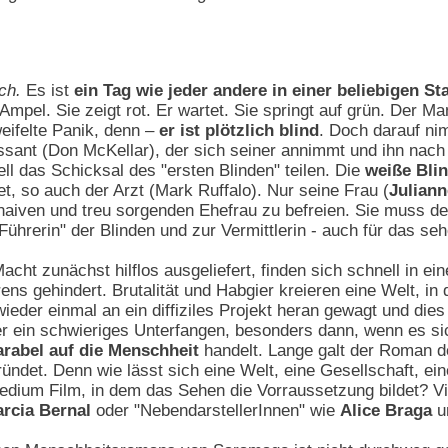
ch.
Es ist
ein Tag wie jeder andere in einer beliebigen St
mpel. Sie zeigt rot. Er wartet. Sie springt auf grün. Der M
eifelte Panik, denn –
er ist plötzlich blind
. Doch darauf ni
sant (Don McKellar), der sich seiner annimmt und ihn nach 
ll das Schicksal des "ersten Blinden" teilen. Die
weiße Blin
et, so auch der Arzt (Mark Ruffalo). Nur seine Frau (
Julian
t naiven und treu sorgenden Ehefrau zu befreien. Sie muss d
 "Führerin" der Blinden und zur Vermittlerin - auch für das s
acht zunächst hilflos ausgeliefert, finden sich schnell in e
ens gehindert. Brutalität und Habgier kreieren eine Welt, in
ieder einmal an ein diffiziles Projekt heran gewagt und dies
 ein schwieriges Unterfangen, besonders dann, wenn es sich
arabel auf die Menschheit
handelt. Lange galt der Roman 
ründet. Denn wie lässt sich eine Welt, eine Gesellschaft, ei
edium Film, in dem das Sehen die Vorraussetzung bildet? Vie
rcia Bernal
oder "NebendarstellerInnen" wie
Alice Braga
u