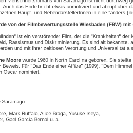
n Menschheitsromans von Saramago ist nicht durchweg gelu
ig. Auch das Ende bricht etwas unmotiviert und abrupt über d
zelnen Haupt- und NebendarstellerInnen in eine "anders (ni
urde von der Filmbewertungsstelle Wiesbaden (FBW) mit 
Blinden" ist ein verstörender Film, der die "Krankheiten" d
eid, Rassismus und Diskriminierung. Es sind alt bekannte, ak
erden und mit ihrer zeitlosen Verortung und Universalität a
nne Moore
wurde 1960 in North Carolina geboren. Sie stellte
r Beweis. Für "Das Ende einer Affäre" (1999), "Dem Himmel s
n Oscar nominiert.
é Saramago
ore, Mark Ruffalo, Alice Braga, Yusuke Iseya,
, Gael Garcia Bernal u. a.