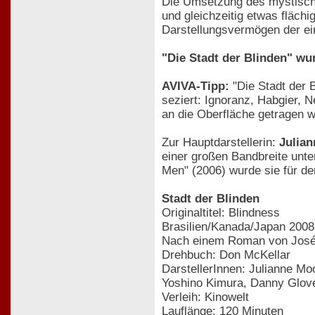
Die Umsetzung des mystische
und gleichzeitig etwas fläch
Darstellungsvermögen der ein
"Die Stadt der Blinden" w
AVIVA-Tipp:
"Die Stadt der 
seziert: Ignoranz, Habgier, N
an die Oberfläche getragen w
Zur Hauptdarstellerin:
Julia
einer großen Bandbreite unte
Men" (2006) wurde sie für de
Stadt der Blinden
Originaltitel: Blindness
Brasilien/Kanada/Japan 2008
Nach einem Roman von Jos
Drehbuch: Don McKellar
DarstellerInnen: Julianne Mo
Yoshino Kimura, Danny Glover
Verleih: Kinowelt
Lauflänge: 120 Minuten