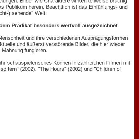
ngen. Bilder wie Charaktere wirken teilweise brüchig
as Publikum herein. Beachtlich ist das Einfühlungs- und
cht-) sehende" Welt.
dem Prädikat besonders wertvoll ausgezeichnet.
er Menschheit und ihre verschiedenen Ausprägungsformen
tuelle und äußerst verstörende Bilder, die hier wieder
ls Mahnung fungieren.
 ihr schauspielerisches Können in zahlreichen Filmen mit
o fern" (2002), "The Hours" (2002) und "Children of