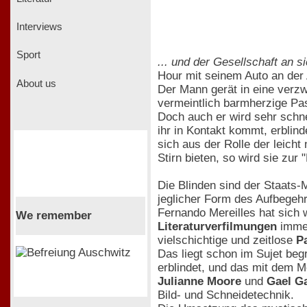
Interviews
Sport
... und der Gesellschaft an si
Hour mit seinem Auto an der A
About us
Der Mann gerät in eine verzw
vermeintlich barmherzige Pas
Doch auch er wird sehr schne
ihr in Kontakt kommt, erblind
sich aus der Rolle der leich
Stirn bieten, so wird sie zur
Die Blinden sind der Staats-M
jeglicher Form des Aufbegehr
Fernando Mereilles hat sich w
We remember
Literaturverfilmungen
immer
vielschichtige und zeitlose
P
Das liegt schon im Sujet beg
erblindet, und das mit dem M
Julianne Moore
und
Gael Ga
Bild- und Schneidetechnik.