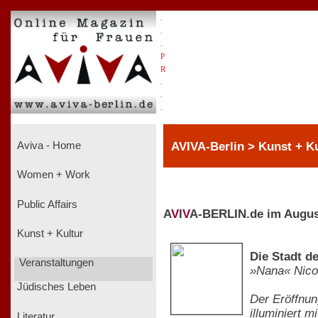
.
.
.
P
R
.
.
.
AVIVA-Berlin > Kunst + Ku
Aviva - Home
Women + Work
Public Affairs
A
V
I
V
A-BERLIN.de im Augus
Kunst + Kultur
Die Stadt d
Veranstaltungen
»Nana« Nico
Jüdisches Leben
Der Eröffnun
illuminiert m
Literatur