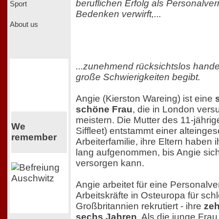
beruflichen Erfolg als Personalver
Sport
Bedenken verwirft,...
About us
...zunehmend rücksichtslos handel
große Schwierigkeiten begibt.
Angie (Kierston Wareing) ist eine
schöne Frau
, die in London vers
meistern. Die Mutter des 11-jähri
We
Siffleet) entstammt einer alteing
remember
Arbeiterfamilie, ihre Eltern haben i
lang aufgenommen, bis Angie sich
versorgen kann.
Angie arbeitet für eine Personalve
Arbeitskräfte in Osteuropa für sch
Großbritannien rekrutiert - ihre
zeh
sechs Jahren
. Als die junge Fra