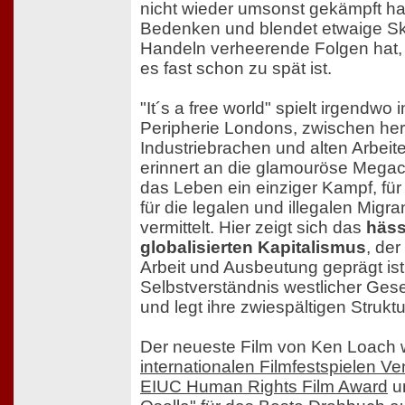
nicht wieder umsonst gekämpft habe
Bedenken und blendet etwaige Skr
Handeln verheerende Folgen hat, be
es fast schon zu spät ist.
"It´s a free world" spielt irgendwo 
Peripherie Londons, zwischen h
Industriebrachen und alten Arbeite
erinnert an die glamouröse Megaci
das Leben ein einziger Kampf, fü
für die legalen und illegalen Migra
vermittelt. Hier zeigt sich das
häss
globalisierten Kapitalismus
, der
Arbeit und Ausbeutung geprägt ist.
Selbstverständnis westlicher Gese
und legt ihre zwiespältigen Struktu
Der neueste Film von Ken Loach
internationalen Filmfestspielen V
EIUC Human Rights Film Award
u