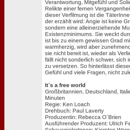
Verantwortung, Mitgefühl und Soli
Relikte einer fernen Vergangenhe
dieser Verfilmung ist die TäterInn
der erzählt wird: Angie ist keine 
sondern eine alleinerziehende M
Existenzminimums. Sie weckt du
ist bis zu einem gewissen Grad m
warmherzig, wird aber zunehmend 
sie nicht bereit ist, wieder als Ver
fällt nicht sonderlich schwer, sich 
zu versetzen. So hinterlässt dieser
Gefühl und viele Fragen, nicht zule
It´s a free world
Großbritannien, Deutschland, Ital
Minuten
Regie: Ken Loach
Drehbuch: Paul Laverty
Produzentin: Rebecca O´Brien
Ausführender Produzent: Ulrich F
SchauspielerInnen: Kierston Warein