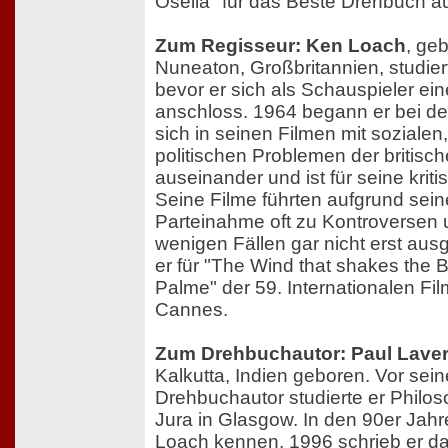
Osella" für das Beste Drehbuch a
Zum Regisseur: Ken Loach
, ge
Nuneaton, Großbritannien, studier
bevor er sich als Schauspieler e
anschloss. 1964 begann er bei de
sich in seinen Filmen mit sozialen,
politischen Problemen der britisc
auseinander und ist für seine krit
Seine Filme führten aufgrund seine
Parteinahme oft zu Kontroversen 
wenigen Fällen gar nicht erst ausg
er für "The Wind that shakes the 
Palme" der 59. Internationalen Fil
Cannes.
Zum Drehbuchautor: Paul Laver
Kalkutta, Indien geboren. Vor seine
Drehbuchautor studierte er Philo
Jura in Glasgow. In den 90er Jahr
Loach kennen, 1996 schrieb er da