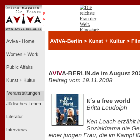
.
P
R
.
AVIVA-Berlin > Kunst + Kultur > Fil
Aviva - Home
Women + Work
Public Affairs
A
V
I
V
A-BERLIN.de im August 20
Beitrag vom 19.11.2008
Kunst + Kultur
Veranstaltungen
It´s a free world
Jüdisches Leben
Britta Leudolph
Literatur
Ken Loach erzählt 
Sozialdrama die Ge
Interviews
einer jungen Frau, die im Kampf f