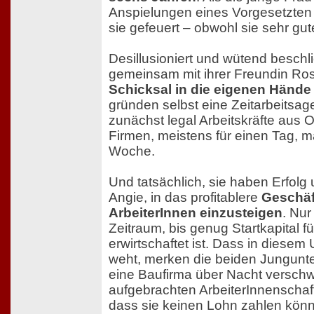
Anspielungen eines Vorgesetzten 
sie gefeuert – obwohl sie sehr gute 
Desillusioniert und wütend beschl
gemeinsam mit ihrer Freundin Rose 
Schicksal in die eigenen Händ
gründen selbst eine Zeitarbeitsag
zunächst legal Arbeitskräfte aus 
Firmen, meistens für einen Tag, m
Woche.
Und tatsächlich, sie haben Erfolg u
Angie, in das profitablere
Geschäft
ArbeiterInnen einzusteigen
. Nur
Zeitraum, bis genug Startkapital fü
erwirtschaftet ist. Dass in diesem
weht, merken die beiden Jungunt
eine Baufirma über Nacht verschwi
aufgebrachten ArbeiterInnenschaf
dass sie keinen Lohn zahlen könn