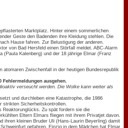
flasterten Marktplatz. Hinter einem sommerlichen
kender Geste den Badenden ihre Kleidung stehlen. Die
nach Hause fahren. Zur Belustigung der anderen.
aktor von Bad Hersfeld einen Störfall meldet. ABC-Alarm
nna (Paula Kalenberg) und der 18 jährige Elmar (Franz
en atomaren Zwischenfall in der heutigen Bundesrepublik
00 Fehlermeldungen ausgehen.
ioaktiv verseucht werden. Die Wolke kann weiter als
setzt und durchleben eine Katastrophe, die 1986
 strikten Sicherheitskontrollen.
s Reaktorunglücks. Zu spät fordern sie die
kühlten Eltern Elmars fliegen mit ihrem Privatjet davon.
d ihren kleinen Bruder Uli (Hans-Laurin Beyerling) damit
 Schweinfurt gefahren. Einzig in dem Mädchen hat Elmar