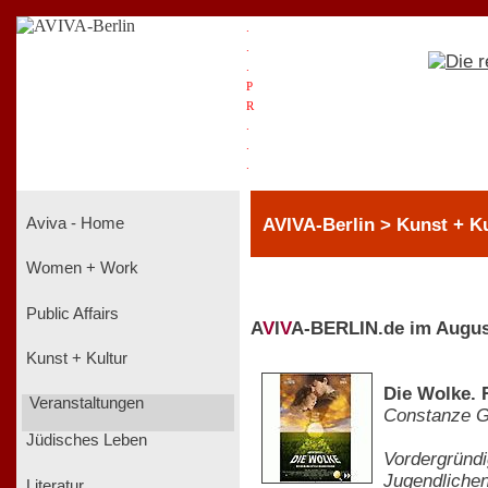
.
.
.
P
R
.
.
.
AVIVA-Berlin > Kunst + Ku
Aviva - Home
Women + Work
Public Affairs
A
V
I
V
A-BERLIN.de im Augus
Kunst + Kultur
Die Wolke.
Veranstaltungen
Constanze G
Jüdisches Leben
Vordergründi
Jugendlichen
Literatur