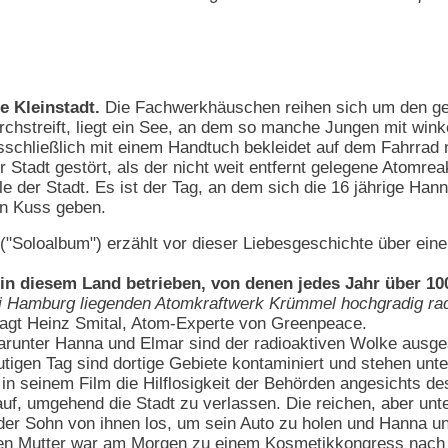
e Kleinstadt.
Die Fachwerkhäuschen reihen sich um den gep
chstreift, liegt ein See, an dem so manche Jungen mit win
schließlich mit einem Handtuch bekleidet auf dem Fahrrad 
r Stadt gestört, als der nicht weit entfernt gelegene Atomre
le der Stadt. Es ist der Tag, an dem sich die 16 jährige Ha
ten Kuss geben.
("Soloalbum") erzählt vor dieser Liebesgeschichte über ein
in diesem Land betrieben, von denen jedes Jahr über 1
ei Hamburg liegenden Atomkraftwerk Krümmel hochgradig rad
sagt Heinz Smital, Atom-Experte von Greenpeace.
arunter Hanna und Elmar sind der radioaktiven Wolke ausge
tigen Tag sind dortige Gebiete kontaminiert und stehen unter
 in seinem Film die Hilflosigkeit der Behörden angesichts de
uf, umgehend die Stadt zu verlassen. Die reichen, aber unter
 der Sohn von ihnen los, um sein Auto zu holen und Hanna un
eren Mutter war am Morgen zu einem Kosmetikkongress nach