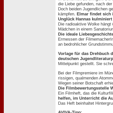
die Liebe gefunden, nach der 
Doch beiden Jugendlichen ge
kämpfen.
Elmar findet sich
Unglück Hannas kulminiert
Die radioaktive Wolke hängt 
Mädchen in einem Sanatorium
Die ideale Liebesgeschicht
Ermessen der FilmemacherInn
an bedrohlicher Grundstimmun
Vorlage für das Drehbuch 
deutschen Jugendliteraturpr
Mittelpunkt gestellt. Sie sc
Bei der Filmpremiere im Mü
rissigen, qualmenden Atommei
Wegen seiner Botschaft erhi
Die Filmbewertungsstelle W
Ein Filmheft, das die Kulturf
helfen, im Unterricht die 
Das Heft beinhaltet Hintergr
AVIVA-Tipp: