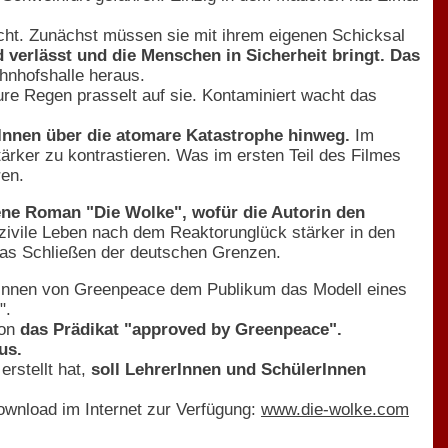
cht. Zunächst müssen sie mit ihrem eigenen Schicksal
 verlässt und die Menschen in Sicherheit bringt. Das
hnhofshalle heraus.
ure Regen prasselt auf sie. Kontaminiert wacht das
rInnen über die atomare Katastrophe hinweg.
Im
ker zu kontrastieren. Was im ersten Teil des Filmes
ren.
ene Roman "Die Wolke", wofür die Autorin den
ivile Leben nach dem Reaktorunglück stärker in den
r das Schließen der deutschen Grenzen.
rInnen von Greenpeace dem Publikum das Modell eines
".
ion
das Prädikat "approved by Greenpeace".
us.
erstellt hat,
soll LehrerInnen und SchülerInnen
ownload im Internet zur Verfügung:
www.die-wolke.com