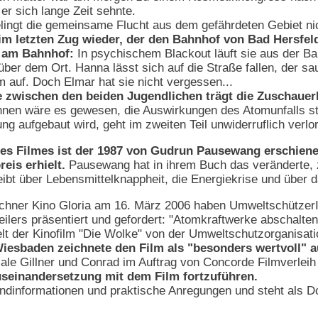
er sich lange Zeit sehnte.
lingt die gemeinsame Flucht aus dem gefährdeten Gebiet ni
 im letzten Zug wieder, der den Bahnhof von Bad Hersfeld
 am Bahnhof:
In psychischem Blackout läuft sie aus der Ba
über dem Ort. Hanna lässt sich auf die Straße fallen, der sa
 auf. Doch Elmar hat sie nicht vergessen...
e zwischen den beiden Jugendlichen trägt die Zuschaue
en wäre es gewesen, die Auswirkungen des Atomunfalls stär
g aufgebaut wird, geht im zweiten Teil unwiderruflich verlo
des Filmes ist der 1987 von Gudrun Pausewang erschien
eis erhielt.
Pausewang hat in ihrem Buch das veränderte, z
hreibt über Lebensmittelknappheit, die Energiekrise und übe
nchner Kino Gloria am 16. März 2006 haben Umweltschütze
lers präsentiert und gefordert: "Atomkraftwerke abschalten
elt der Kinofilm "Die Wolke" von der Umweltschutzorganisat
iesbaden zeichnete den Film als "besonders wertvoll" a
iliale Gillner und Conrad im Auftrag von Concorde Filmverleih 
Auseinandersetzung mit dem Film fortzuführen.
undinformationen und praktische Anregungen und steht als D