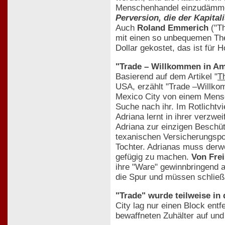
Menschenhandel einzudämmen
Perversion, die der Kapital
Auch
Roland Emmerich
("Th
mit einen so unbequemen Them
Dollar gekostet, das ist für 
"Trade – Willkommen in Am
Basierend auf dem Artikel "
T
USA, erzählt "Trade –Willko
Mexico City von einem Mensch
Suche nach ihr. Im Rotlichtvi
Adriana lernt in ihrer verzwe
Adriana zur einzigen Beschüt
texanischen Versicherungspol
Tochter. Adrianas muss derwe
gefügig zu machen.
Von Frei
ihre "Ware" gewinnbringend
die Spur und müssen schließl
"Trade" wurde teilweise in
City lag nur einen Block ent
bewaffneten Zuhälter auf und