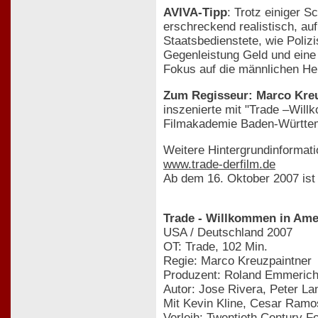
AVIVA-Tipp
: Trotz einiger 
erschreckend realistisch, au
Staatsbedienstete, wie Poliz
Gegenleistung Geld und eine 
Fokus auf die männlichen Held
Zum Regisseur: Marco Kre
inszenierte mit "Trade –Will
Filmakademie Baden-Württe
Weitere Hintergrundinformat
www.trade-derfilm.de
Ab dem 16. Oktober 2007 ist 
Trade - Willkommen in Ame
USA / Deutschland 2007
OT: Trade, 102 Min.
Regie: Marco Kreuzpaintner
Produzent: Roland Emmeric
Autor: Jose Rivera, Peter L
Mit Kevin Kline, Cesar Ramos
Verleih: Twentieth Century F