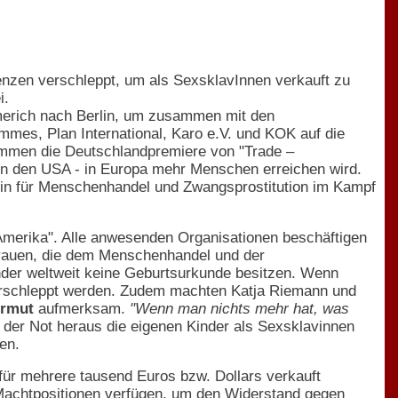
renzen verschleppt, um als SexsklavInnen verkauft zu
i.
erich nach Berlin, um zusammen mit den
mmes, Plan International, Karo e.V. und KOK auf die
men die Deutschlandpremiere von "Trade –
 in den USA - in Europa mehr Menschen erreichen wird.
ein für Menschenhandel und Zwangsprostitution im Kampf
Amerika". Alle anwesenden Organisationen beschäftigen
 Frauen, die dem Menschenhandel und der
nder weltweit keine Geburtsurkunde besitzen. Wenn
e verschleppt werden. Zudem machten Katja Riemann und
Armut
aufmerksam.
"Wenn man nichts mehr hat, was
er Not heraus die eigenen Kinder als Sexsklavinnen
en.
für mehrere tausend Euros bzw. Dollars verkauft
e Machtpositionen verfügen, um den Widerstand gegen