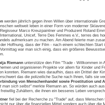
en
werden jährlich gegen ihren Willen über internationale G
nschen weltweit leben in einer Form von moderner Sklavere
Regisseur Marco Kreuzpaintner und Produzent Roland Emm
International, Unicef, Terre Des Femmes e.V., terres des ho
ndels aufmerksam zu machen. Am Abend feierte man zusam
der Hoffnung, dass der Film - nach einem schlechten Start
Vormittag war man sich einig, dass ein größeres Bewussts
en.
atja Riemann
unterstütze den Film "Trade - Willkommen in 
Themen und organisieren Projekte vor allem für Kinder und
n konnten. Riemann wies daraufhin, dass ein Drittel der Ki
d, erschwert das die polizeiliche Suche nach Ihnen, falls si
erbindung von Menschenhandel sowie Prostitution und 
t man sich selbst"
merkte Riemann an. So würden auch aus d
 freiwillig Zuhältern, die ihnen ein besseres Leben versprech
tner
fiel bei der Recherche zu "Trade" auf, dass Menschen 
nicht nur über die finanziellen Mittel sondern auch über di