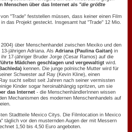
n Menschen über das Internet als
"die größte
 von "Trade" feststellen müssen, dass keiner einen Film
 in das Projekt gesteckt. Insgesamt hat "Trade" 12 Mio.
, 2004) über Menschenhandel zwischen Mexiko und den
13-jährigen Adriana. Als
Adriana (Paulina Gaitan)
in
 ihr 17-jähriger Bruder Jorge (Cesar Ramos) auf die
führte Mädchen geschlagen und vergewaltigt
wird.
 Bachleda)
kennen. Die junge polnische Mutter wird für
seiner Schwester auf Ray (Kevin Kline), einen
Ray sucht selbst seit Jahren nach seiner vermissten
inige Kinder sogar heroinabhängig spritzen, um sie
er das Internet
- die MenschenhändlerInnen wissen
m den Mechanismen des modernen Menschenhandels auf
eien.
sten Stadtteile Mexico Citys. Die Filmlocation in Mexico
ola" täglich vor den musternden Augen der mit Messern
echnet 1,50 bis 4,50 Euro angeboten.