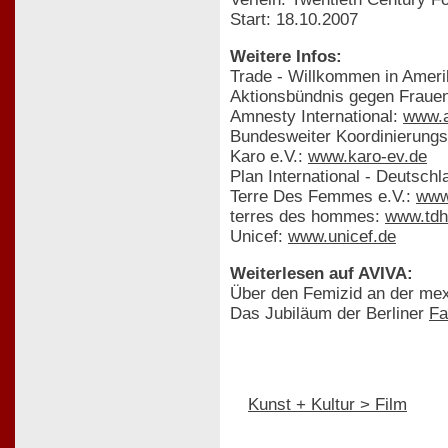
Start: 18.10.2007
Weitere Infos:
Trade - Willkommen in Amer
Aktionsbündnis gegen Fraue
Amnesty International:
www.a
Bundesweiter Koordinierungs
Karo e.V.:
www.karo-ev.de
Plan International - Deutsch
Terre Des Femmes e.V.:
www
terres des hommes:
www.tdh
Unicef:
www.unicef.de
Weiterlesen auf AVIVA:
Über den Femizid an der me
Das Jubiläum der Berliner
Fa
Kunst + Kultur > Film