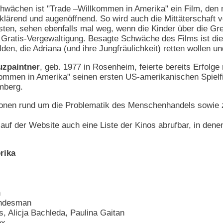
Schwächen ist "Trade –Willkommen in Amerika" ein Film, den 
fklärend und augenöffnend. So wird auch die Mittäterschaft
isten, sehen ebenfalls mal weg, wenn die Kinder über die Gr
Gratis-Vergewaltigung. Besagte Schwäche des Films ist die 
en, die Adriana (und ihre Jungfräulichkeit) retten wollen un
uzpaintner
, geb. 1977 in Rosenheim, feierte bereits Erfolg
kommen in Amerika" seinen ersten US-amerikanischen Spielf
mberg.
ionen rund um die Problematik des Menschenhandels sowie z
auf der Website auch eine Liste der Kinos abrufbar, in dene
rika
h
andesman
, Alicja Bachleda, Paulina Gaitan
ox