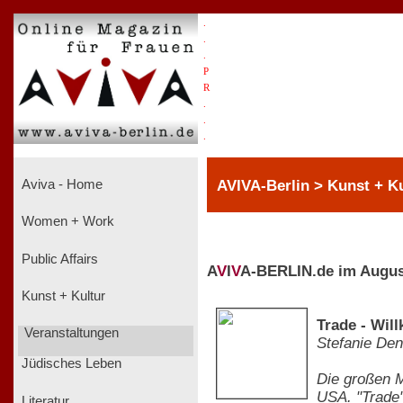
.
.
.
P
R
.
.
.
AVIVA-Berlin > Kunst + Ku
Aviva - Home
Women + Work
Public Affairs
A
V
I
V
A-BERLIN.de im Augus
Kunst + Kultur
Trade - Wil
Veranstaltungen
Stefanie Den
Jüdisches Leben
Die großen 
USA. "Trade"
Literatur