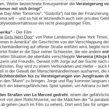
. Weiter bezeichnete Kreuzpaintner die
Versteigerung vo
ismus mit sich bringt"
.
e Day After Tomorrow", "Godzilla") hat bei der Finanzierung
a will – und so hat er letztendlich auch sein privates Geld
Hollywoodverhältnisse ein recht preisgünstiger Film.
erika"
- Der Film
he Girls Next Door
" von Peter Landesman (New York Times
mmen in Amerika" die Geschichte von der Verschleppung der 
enhändlerring auf offener Straße entführt wird, begibt sich
ertel findet er die Spur seiner Schwester, die wie andere
ent
ifelten Situation die ebenfalls verschleppte
Veronica (Alicja
zerin und Freundin. Derweil trifft Jorge auf der Suche nach 
izisten. Ray wird zu einem Verbündeten und Helfer – auch 
il in der Gewalt der MenschenhändlerInnen ausharren, die e
lichtbordellen bis zu Versteigerungen von Jungfrauen üb
 an den "Mann" zu bringen. Jorge und Ray kommen langsa
ich ein lebensgefährliches Spiel spielen, um Adriana zu befr
 den Straßen von La Merced gedreht
, einem der gefährlich
fernt von dem Rotlichtviertel, wo die Mädchen der "la parab
 ab gehen (auch im Film zu sehen). Dort wird Sex für umger