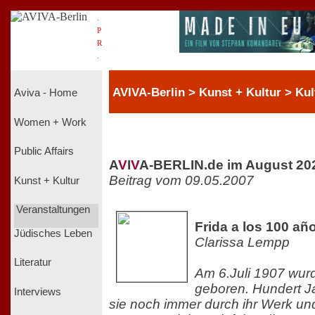
.
P
R
.
AVIVA-Berlin > Kunst + Kultur > Kult
Aviva - Home
Women + Work
Public Affairs
A
V
I
V
A-BERLIN.de im August 20
Beitrag vom 09.05.2007
Kunst + Kultur
Veranstaltungen
Frida a los 100 añ
Jüdisches Leben
Clarissa Lempp
Literatur
Am 6.Juli 1907 wur
geboren. Hundert Ja
Interviews
sie noch immer durch ihr Werk un