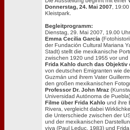
Die Ausstellung beginnt mit einer
Donnerstag, 24. Mai 2007
, 19:0
Kleistpark.
Begleitprogramm:
Dienstag, 29. Mai 2007, 19.00 Uh
Emma Cecilia García
(Fotohistori
der Fundación Cultural Mariana 
Stadt) stellt die mexikanische Port
zwischen 1920 und 1955 vor und 
Frida Kahlo durch das Objektiv
von deutschen Emigranten wie d
Guzmán und ihrem Vater Guillerm
den großen mexikanischen Fotogra
Professor Dr. John Mraz
(Kunstwi
Universidad Autónoma de Puebla
Filme über Frida Kahlo
und ihre 
Rivera, vergleicht dabei Wirklichke
die Unterschiede zwischen der U
und der mexikanischen Darstellung
viva (Paul Leduc, 1983) und Frida