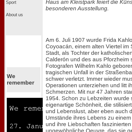
Haus am Kleistpark feiert die Künst
Sport
besonderen Ausstellung.
About us
Am 6. Juli 1907 wurde Frida Kahl
Coyoacán, einem alten Viertel i
Stadt, als Tochter der katholische
Calderón und des aus Pforzhei
Fotografen Wilhelm Kahlo gebore
tragischen Unfall in der Straßenb
We
schwer verletzt. Immer wieder mus
remember
Operationen unterziehen und litt i
Schmerzen. Mit nur 47 Jahren star
1954. Schon zu Lebzeiten wurde s
eigenartige Schönheit, die stilisie
und Lebenslust, aber eben auch d
Umstände ihres Lebens zu einem 
und ihre Liebschaften faszinierte
ungewöhnliche Oeuvre, das sie ge