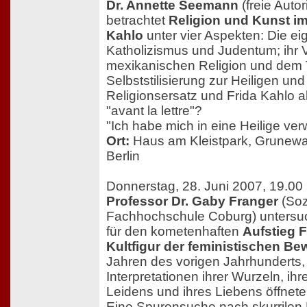
Dr. Annette Seemann
(freie Auto
betrachtet
Religion und Kunst i
Kahlo
unter vier Aspekten: Die e
Katholizismus und Judentum; ihr Ve
mexikanischen Religion und dem T
Selbststilisierung zur Heiligen un
Religionsersatz und Frida Kahlo al
"avant la lettre"?
"Ich habe mich in eine Heilige ver
Ort:
Haus am Kleistpark, Grunewa
Berlin
Donnerstag, 28. Juni 2007, 19.00
Professor Dr. Gaby Franger
(Soz
Fachhochschule Coburg) untersuc
für den kometenhaften
Aufstieg F
Kultfigur der feministischen B
Jahren des vorigen Jahrhunderts,
Interpretationen ihrer Wurzeln, i
Leidens und ihres Liebens öffnete
Eine Spurensuche nach skurrilen 