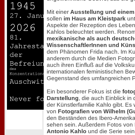
Mit einer
Ausstellung und einem
sollen
im Haus am Kleistpark
unt
Aspekte der Rezeption des Leben
Kahlos beleuchtet werden. Reno
mexikanische als auch deutsch
WissenschaftlerInnen und Küns
dem Phänomen Frida nach. Im Kun
anderem durch die Medien Fotogra
auch ihren Einfluß auf die Volksku
internationalen feministischen B
Gegenstand des umfangreichen 
Ein besonderer Fokus ist die
foto
Darstellung
, die auch Einblick in 
der Künstlerfamilie Kahlo gibt. Es
von
Fotografien von Wilhelm (G
den Beständen des Ibero-Amerikan
sehen sein. Außerdem Fotos von 
Antonio Kahlo
und die Serie sei