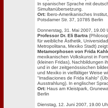
In spanischer Sprache mit deutsc
Simultanübersetzung.
Ort:
Ibero-Amerikanisches Institut
Potsdamer Str. 37, 10785 Berlin
Donnerstag, 31. Mai 2007, 19.00 
Professor Dr. Eli Bartra
(Philosop
für weibliche Ästhetik, Universid
Metropolitana, Mexiko Stadt) zeigt
Metamorphosen von Frida Kahl
mexikanischen Volkskunst in Form
(kleinen Fridas), Nachbildungen ih
und in der zeitgenössischen bild
und Mexiko in vielfältiger Weise w
"Irradiaciones de Frida Kahlo" (Ü
Ausstrahlung). In englischer Spra
Ort:
Haus am Kleistpark, Grunewa
Berlin
Dienstag, 12. Juni 2007, 19.00 Uh