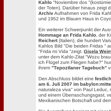
Kahlo
"Noviembre dos "(kostümie
der Toten). Darüber hinaus zeigt 
Archiv
Aufnahmen von Frida Kahl
und 1952 im Blauen Haus in Coy
Ein weiterer Schwerpunkt der Ausst
Hommage an Frida Kahlo
, der 
Reichert
(Italien), die hundert Var
Kahlos Bild "Die beiden Fridas " au
"Frida mi Vida "zeigt.
Gisela Wei
unter dem Kahlo-Zitat "Wozu bra
ich Flügel zum Fliegen habe?" hu
ihrem
"Tepoztlaner Tagebuch"
v
Den Abschluss bildet eine
festlic
am 6. Juli 2007 im babylon:mitt
naturaleza viva" von Paul Leduc, 
und einem Überraschungsgast, ver
Mexikanischen Botschaft und dem 