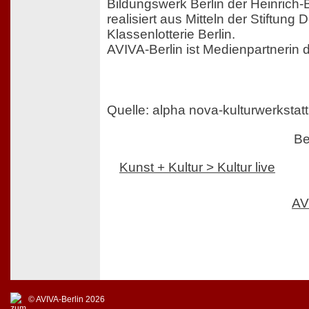
Bildungswerk Berlin der Heinrich-Bö
realisiert aus Mitteln der Stiftung
Klassenlotterie Berlin.
AVIVA-Berlin ist Medienpartnerin d
Quelle: alpha nova-kulturwerkstatt
Be
Kunst + Kultur > Kultur live
AV
© AVIVA-Berlin 2026