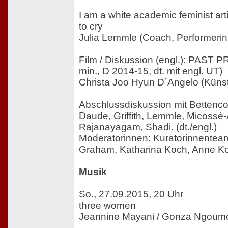
I am a white academic feminist arti
to cry
Julia Lemmle (Coach, Performerin, 
Film / Diskussion (engl.): PAS
min., D 2014-15, dt. mit engl. UT)
Christa Joo Hyun D´Angelo (Künst
Abschlussdiskussion mit Bettencou
Daude, Griffith, Lemmle, Micossé-
Rajanayagam, Shadi. (dt./engl.)
Moderatorinnen: Kuratorinnenteam
Graham, Katharina Koch, Anne Ko
Musik
So., 27.09.2015, 20 Uhr
three women
Jeannine Mayani / Gonza Ngoum