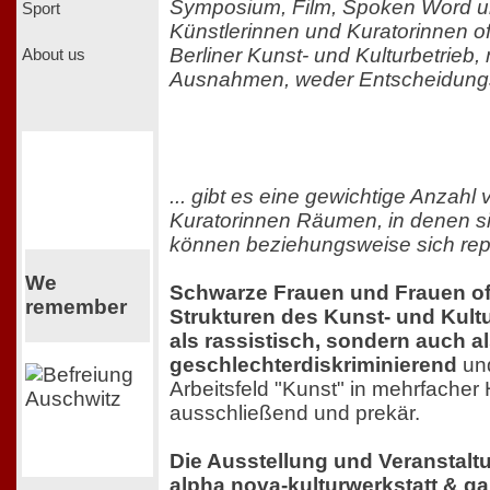
Symposium, Film, Spoken Word u
Sport
Künstlerinnen und Kuratorinnen of
Berliner Kunst- und Kulturbetrieb,
About us
Ausnahmen, weder Entscheidungst
... gibt es eine gewichtige Anzahl 
Kuratorinnen Räumen, in denen si
können beziehungsweise sich repr
We
Schwarze Frauen und Frauen of 
remember
Strukturen des Kunst- und Kultu
als rassistisch, sondern auch a
geschlechterdiskriminierend
und
Arbeitsfeld "Kunst" in mehrfacher 
ausschließend und prekär.
Die Ausstellung und Veranstaltu
alpha nova-kulturwerkstatt & gal