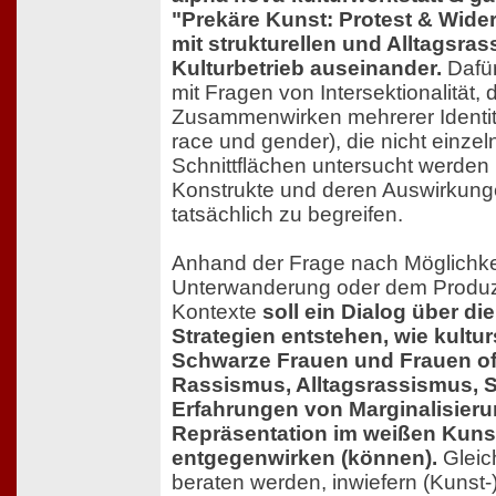
"Prekäre Kunst: Protest & Wider
mit strukturellen und Alltagsra
Kulturbetrieb auseinander.
Dafür
mit Fragen von Intersektionalität, 
Zusammenwirken mehrerer Identit
race und gender), die nicht einze
Schnittflächen untersucht werden
Konstrukte und deren Auswirkunge
tatsächlich zu begreifen.
Anhand der Frage nach Möglichke
Unterwanderung oder dem Produzi
Kontexte
soll ein Dialog über d
Strategien entstehen, wie kultu
Schwarze Frauen und Frauen of 
Rassismus, Alltagsrassismus, 
Erfahrungen von Marginalisieru
Repräsentation im weißen Kuns
entgegenwirken (können).
Gleich
beraten werden, inwiefern (Kunst