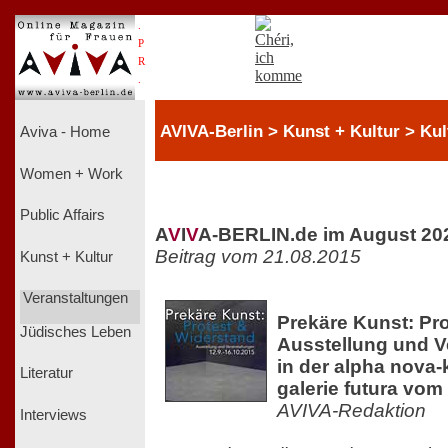
.
P
R
.
AVIVA-Berlin > Kunst + Kultur > Kult
Aviva - Home
Women + Work
Public Affairs
A
V
I
V
A-BERLIN.de im August 20
Beitrag vom 21.08.2015
Kunst + Kultur
Veranstaltungen
Prekäre Kunst: Pro
Jüdisches Leben
Ausstellung und V
in der alpha nova-
Literatur
galerie futura vom
AVIVA-Redaktion
Interviews