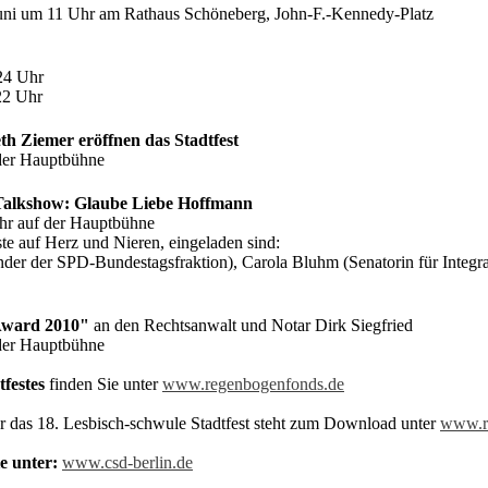
Juni um 11 Uhr am Rathaus Schöneberg, John-F.-Kennedy-Platz
 24 Uhr
22 Uhr
h Ziemer eröffnen das Stadtfest
 der Hauptbühne
-Talkshow: Glaube Liebe Hoffmann
Uhr auf der Hauptbühne
e auf Herz und Nieren, eingeladen sind:
nder der SPD-Bundestagsfraktion), Carola Bluhm (Senatorin für Integr
Award 2010"
an den Rechtsanwalt und Notar Dirk Siegfried
 der Hauptbühne
festes
finden Sie unter
www.regenbogenfonds.de
r das 18. Lesbisch-schwule Stadtfest steht zum Download unter
www.r
e unter:
www.csd-berlin.de