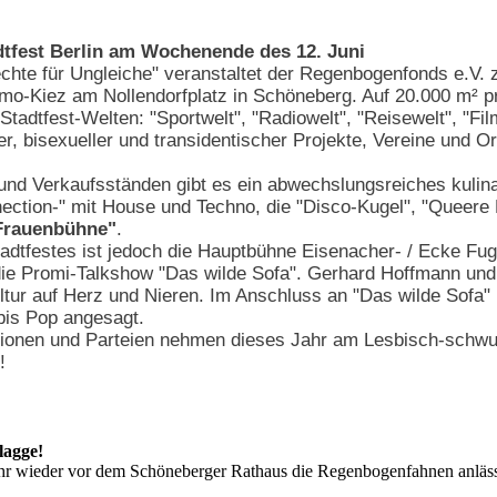
dtfest Berlin am Wochenende des 12. Juni
chte für Ungleiche" veranstaltet der Regenbogenfonds e.V.
Homo-Kiez am Nollendorfplatz in Schöneberg. Auf 20.000 m² p
Stadtfest-Welten: "Sportwelt", "Radiowelt", "Reisewelt", "Fil
r, bisexueller und transidentischer Projekte, Vereine und O
und Verkaufsständen gibt es ein abwechslungsreiches kulin
ection-" mit House und Techno, die "Disco-Kugel", "Queere
Frauenbühne"
.
dtfestes ist jedoch die Hauptbühne Eisenacher- / Ecke Fu
ie Promi-Talkshow "Das wilde Sofa". Gerhard Hoffmann und B
ultur auf Herz und Nieren. Im Anschluss an "Das wilde Sofa"
is Pop angesagt.
tionen und Parteien nehmen dieses Jahr am Lesbisch-schwul
!
lagge!
r wieder vor dem Schöneberger Rathaus die Regenbogenfahnen anlässli