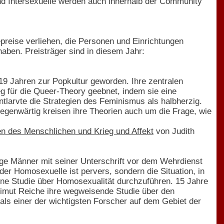
und Intersexuelle werden auch innerhalb der Community
reise verliehen, die Personen und Einrichtungen
aben. Preisträger sind in diesem Jahr:
n 19 Jahren zur Popkultur geworden. Ihre zentralen
eg für die Queer-Theory geebnet, indem sie eine
entlarvte die Strategien des Feminismus als halbherzig.
Gegenwärtig kreisen ihre Theorien auch um die Frage, wie
n des Menschlichen und Krieg und Affekt
von Judith
ge Männer mit seiner Unterschrift vor dem Wehrdienst
der Homosexuelle ist pervers, sondern die Situation, in
 eine Studie über Homosexualität durchzuführen. 15 Jahre
eimut Reiche ihre wegweisende Studie über den
 als einer der wichtigsten Forscher auf dem Gebiet der