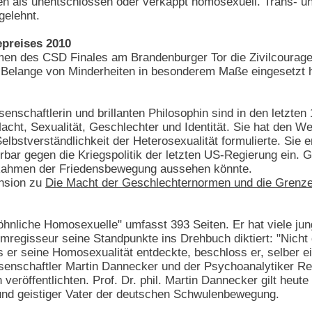
elen als unentschlossen oder verkappt homosexuell. Trans- 
gelehnt.
epreises 2010
n des CSD Finales am Brandenburger Tor die Zivilcouragep
e Belange von Minderheiten in besonderem Maße eingesetzt h
senschaftlerin und brillanten Philosophin sind in den letzte
acht, Sexualität, Geschlechter und Identität. Sie hat den W
Selbstverständlichkeit der Heterosexualität formulierte. Sie 
rbar gegen die Kriegspolitik der letzten US-Regierung ein. 
 Rahmen der Friedensbewegung aussehen könnte.
nsion zu
Die Macht der Geschlechternormen und die Grenze
hnliche Homosexuelle" umfasst 393 Seiten. Er hat viele jun
mregisseur seine Standpunkte ins Drehbuch diktiert: "Nicht 
Als er seine Homosexualität entdeckte, beschloss er, selber
ssenschaftler Martin Dannecker und der Psychoanalytiker R
eröffentlichten. Prof. Dr. phil. Martin Dannecker gilt heute
nd geistiger Vater der deutschen Schwulenbewegung.