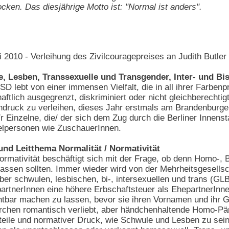
ocken. Das diesjährige Motto ist: "Normal ist anders".
i 2010 - Verleihung des Zivilcouragepreises an Judith Butle
, Lesben, Transsexuelle und Transgender, Inter- und Bis
D lebt von einer immensen Vielfalt, die in all ihrer Farben
aftlich ausgegrenzt, diskriminiert oder nicht gleichberechti
druck zu verleihen, dieses Jahr erstmals am Brandenburger
/r Einzelne, die/ der sich dem Zug durch die Berliner Innen
elpersonen wie ZuschauerInnen.
und Leitthema Normalität / Normativität
rmativität beschäftigt sich mit der Frage, ob denn Homo-, Bi
assen sollten. Immer wieder wird von der Mehrheitsgesell
ber schwulen, lesbischen, bi-, intersexuellen und trans (G
artnerInnen eine höhere Erbschaftsteuer als EhepartnerIn
htbar machen zu lassen, bevor sie ihren Vornamen und ihr
chen romantisch verliebt, aber händchenhaltende Homo-Pär
teile und normativer Druck, wie Schwule und Lesben zu sein