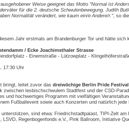
erausgehobener Weise geeignet das Motto "Normal ist Anders!
derväter für die 2. deutsche Schwulenbewegung. Judith Butle
haben Normalität verändert, wie kaum ein/e Andere/r."
, so di
diesem Jahr erstmals am Brandenburger Tor und hätte sich k
rstendamm / Ecke Joachimsthaler Strasse
endorfplatz - Einemstraße - Lützowplatz - Klingelhöferstraße
. 17:30 Uhr
ringt, leitet zuvor das
dreiwöchige Berlin Pride Festival
k zwischen lesbischschwulem Stadtfest und der CSD-Parade
hes und hochwertiges Programm mit vielfältigen Veranstalt
nem Fußballevent sowie auch Konzerten und natürlich jede
s unterstützen, sind etwa: Friedrichstadtpalast, TIPI-Zelt a
SVD, Regenbogenfonds e.V., Pink Ballroom, Initiative Que