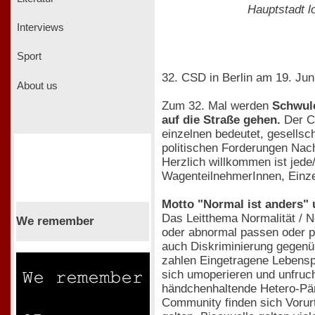
Hauptstadt l
Interviews
Sport
32. CSD in Berlin am 19. Jun
About us
Zum 32. Mal werden
Schwule
auf die Straße gehen.
Der CS
einzelnen bedeutet, gesellsch
politischen Forderungen Nach
Herzlich willkommen ist jede
WagenteilnehmerInnen, Einz
Motto "Normal ist anders" 
Das Leitthema Normalität / No
We remember
oder abnormal passen oder p
auch Diskriminierung gegenü
zahlen Eingetragene Lebensp
sich umoperieren und unfruc
händchenhaltende Hetero-Pär
Community finden sich Vorur