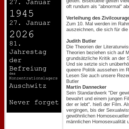
gelten. Bisexuelle gelten vi
oft rundum als "abnormal" ab
Verleihung des Zivilcourag
Zum 10. Mal werden im Rahme
auszeichnen, die sich für di
Judith Butler
Die Theorien der Literaturwis
Theorien beziehen sich auf M
grundsätzliche Kritik an der 
Und sie setzte sich unüberhö
queere Politik aussehen im
Lesen Sie auch unsere Reze
Butler
Martin Dannecker
Sein Standardwerk "Der gewö
bewahrt und einem jungen Fil
der er lebt". hieß der Film. 
vergingen, bis der Sexualwi
gewöhnlichen Homosexuellen v
männlichen Homosexualität u