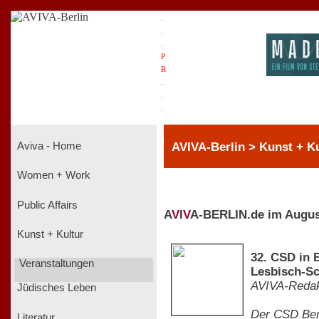
.
.
.
P
R
.
.
.
AVIVA-Berlin > Kunst + Ku
Aviva - Home
Women + Work
Public Affairs
A
V
I
V
A-BERLIN.de im Augus
Kunst + Kultur
32. CSD in 
Veranstaltungen
Lesbisch-Sc
AVIVA-Redak
Jüdisches Leben
Der CSD Berl
Literatur