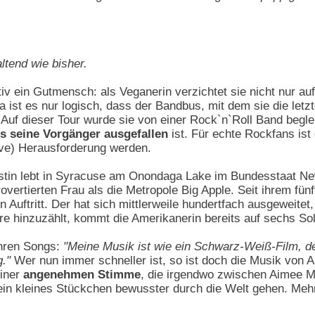
ltend wie bisher.
itiv ein Gutmensch: als Veganerin verzichtet sie nicht nur au
 ist es nur logisch, dass der Bandbus, mit dem sie die letz
 Auf dieser Tour wurde sie von einer Rock`n`Roll Band begle
ls seine Vorgänger ausgefallen
ist. Für echte Rockfans ist
ive) Herausforderung werden.
istin lebt in Syracuse am Onondaga Lake im Bundesstaat Ne
overtierten Frau als die Metropole Big Apple. Seit ihrem fün
en Auftritt. Der hat sich mittlerweile hundertfach ausgeweite
vre hinzuzählt, kommt die Amerikanerin bereits auf sechs Sol
ihren Songs:
"Meine Musik ist wie ein Schwarz-Weiß-Film, der 
."
Wer nun immer schneller ist, so ist doch die Musik von
einer
angenehmen Stimme
, die irgendwo zwischen Aimee 
r ein kleines Stückchen bewusster durch die Welt gehen. M