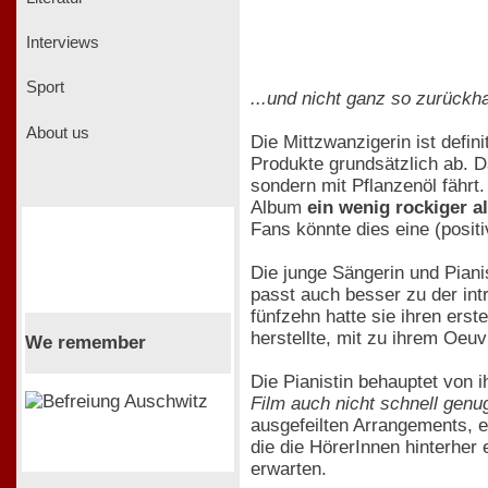
Interviews
Sport
...und nicht ganz so zurückha
About us
Die Mittzwanzigerin ist defin
Produkte grundsätzlich ab. Da
sondern mit Pflanzenöl fährt.
Album
ein wenig rockiger a
Fans könnte dies eine (posit
Die junge Sängerin und Pian
passt auch besser zu der intr
fünfzehn hatte sie ihren erst
herstellte, mit zu ihrem Oeu
We remember
Die Pianistin behauptet von 
Film auch nicht schnell genug
ausgefeilten Arrangements, 
die die HörerInnen hinterhe
erwarten.