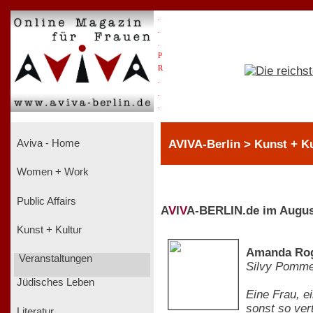
.
.
.
P
R
.
.
.
AVIVA-Berlin > Kunst + K
Aviva - Home
Women + Work
Public Affairs
A
V
I
V
A-BERLIN.de im Augus
Kunst + Kultur
Amanda Rog
Veranstaltungen
Silvy Pomm
Jüdisches Leben
Eine Frau, e
sonst so ver
Literatur