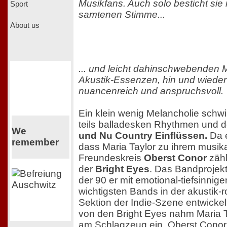
Musikfans. Auch solo besticht sie 
Sport
samtenen Stimme...
About us
... und leicht dahinschwebenden M
Akustik-Essenzen, hin und wieder 
nuancenreich und anspruchsvoll.
Ein klein wenig Melancholie schwi
teils balladesken Rhythmen und 
We
und Nu Country Einflüssen.
Da e
remember
dass Maria Taylor zu ihrem musik
Freundeskreis
Oberst Conor
zähl
der
Bright Eyes
. Das Bandprojekt
der 90 er mit emotional-tiefsinnig
wichtigsten Bands in der akustik-r
Sektion der Indie-Szene entwicke
von den Bright Eyes nahm Maria Ta
am Schlagzeug ein. Oberst Conor