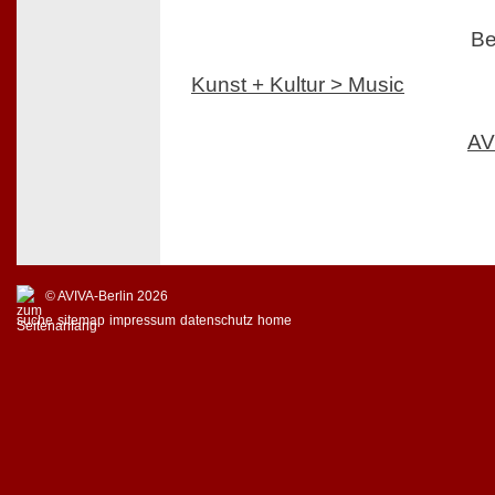
Be
Kunst + Kultur > Music
AV
© AVIVA-Berlin 2026
suche
sitemap
impressum
datenschutz
home