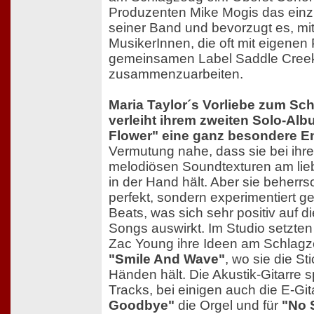
Produzenten Mike Mogis das einzi
seiner Band und bevorzugt es, m
MusikerInnen, die oft mit eigenen
gemeinsamen Label Saddle Creek 
zusammenzuarbeiten.
Maria Taylor´s Vorliebe zum Sc
verleiht ihrem zweiten Solo-Al
Flower" eine ganz besondere En
Vermutung nahe, dass sie bei ihre
melodiösen Soundtexturen am lieb
in der Hand hält. Aber sie beherrs
perfekt, sondern experimentiert g
Beats, was sich sehr positiv auf d
Songs auswirkt. Im Studio setzte
Zac Young ihre Ideen am Schlagze
"Smile And Wave"
, wo sie die St
Händen hält. Die Akustik-Gitarre spi
Tracks, bei einigen auch die E-Git
Goodbye"
die Orgel und für
"No 