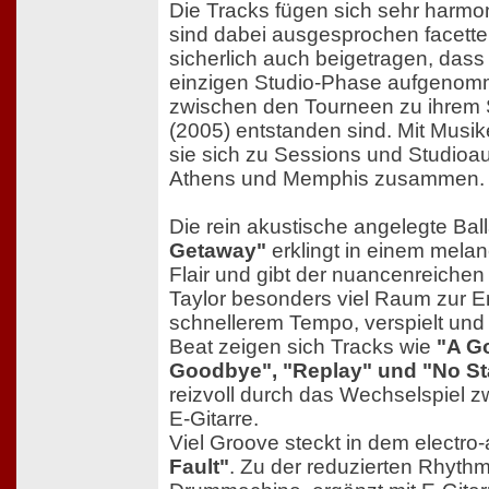
Die Tracks fügen sich sehr harmo
sind dabei ausgesprochen facette
sicherlich auch beigetragen, dass s
einzigen Studio-Phase aufgenom
zwischen den Tourneen zu ihrem
(2005) entstanden sind. Mit Musik
sie sich zu Sessions und Studioa
Athens und Memphis zusammen.
Die rein akustische angelegte Ba
Getaway"
erklingt in einem melan
Flair und gibt der nuancenreiche
Taylor besonders viel Raum zur En
schnellerem Tempo, verspielt und
Beat zeigen sich Tracks wie
"A Go
Goodbye", "Replay" und "No St
reizvoll durch das Wechselspiel z
E-Gitarre.
Viel Groove steckt in dem electr
Fault"
. Zu der reduzierten Rhythm