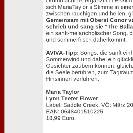
Drummachine, ergänzt mit E-Gitarr
sich MariaTaylor´s Stimme in ein
zwischen rauchigen und hellen, gl
Gemeinsam mit Oberst Conor vo
schrieb und sang sie "The Ball
ein sanft-melancholischer Song, 
und sommerfrisch daherkommt.
AVIVA-Tipp:
Songs, die sanft einh
Sommerwind und dabei ein glückli
Gesichter zaubern können, gleichz
die Seele berühren, zum Tagträu
Hinsinnen verführen.
Maria Taylor
Lynn Teeter Flower
Label: Saddle Creek, VÖ: März 2
EAN: 0648401510225
18,99 Euro
.