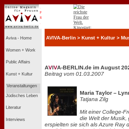
.
P
R
.
AVIVA-Berlin > Kunst + Kultur > Mu
Aviva - Home
Women + Work
Public Affairs
A
V
I
V
A-BERLIN.de im August 20
Beitrag vom 01.03.2007
Kunst + Kultur
Veranstaltungen
Maria Taylor – Lyn
Jüdisches Leben
Tatjana Zilg
Literatur
Mit einer College-F
die Welt der Musik
Interviews
erspielten sie sich als Azure Ray 