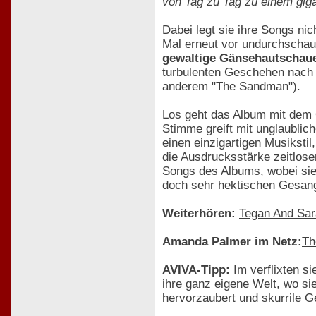
von Tag zu Tag zu einem giga
Dabei legt sie ihre Songs ni
Mal erneut vor undurchschaub
gewaltige Gänsehautschau
turbulenten Geschehen nach
anderem "The Sandman").
Los geht das Album mit dem
Stimme greift mit unglaublic
einen einzigartigen Musiksti
die Ausdrucksstärke zeitlose
Songs des Albums, wobei sie 
doch sehr hektischen Gesang
Weiterhören:
Tegan And Sar
Amanda Palmer im Netz:
Th
AVIVA-Tipp:
Im verflixten s
ihre ganz eigene Welt, wo si
hervorzaubert und skurrile G