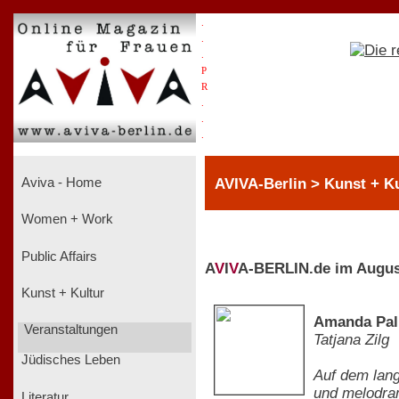
.
.
.
P
R
.
.
.
AVIVA-Berlin > Kunst + K
Aviva - Home
Women + Work
Public Affairs
A
V
I
V
A-BERLIN.de im Augus
Kunst + Kultur
Amanda Pal
Veranstaltungen
Tatjana Zilg
Jüdisches Leben
Auf dem lang
und melodram
Literatur