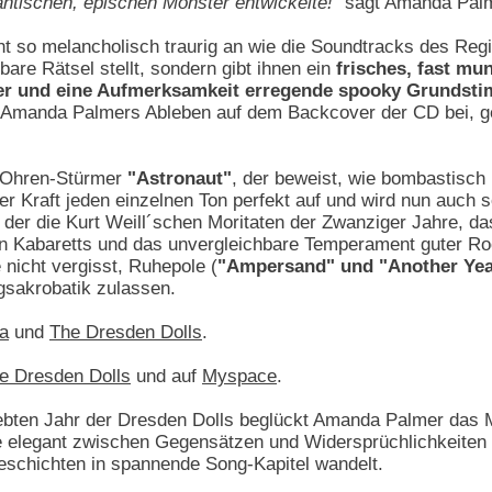
ntischen, epischen Monster entwickelte!"
sagt Amanda Palm
cht so melancholisch traurig an wie die Soundtracks des Reg
are Rätsel stellt, sondern gibt ihnen ein
frisches, fast mu
er und eine Aufmerksamkeit erregende spooky Grundst
 Amanda Palmers Ableben auf dem Backcover der CD bei, 
 Ohren-Stürmer
"Astronaut"
, der beweist, wie bombastisch
her Kraft jeden einzelnen Ton perfekt auf und wird nun auch
l, der die Kurt Weill´schen Moritaten der Zwanziger Jahre, 
n Kabaretts und das unvergleichbare Temperament guter Rock
nicht vergisst, Ruhepole (
"Ampersand" und "Another Yea
sakrobatik zulassen.
a
und
The Dresden Dolls
.
e Dresden Dolls
und auf
Myspace
.
iebten Jahr der Dresden Dolls beglückt Amanda Palmer das M
e elegant zwischen Gegensätzen und Widersprüchlichkeiten 
eschichten in spannende Song-Kapitel wandelt.