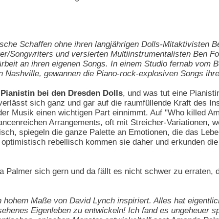
ische Schaffen ohne ihren langjährigen Dolls-Mitaktivisten
/Songwriters und versierten Multiinstrumentalisten Ben Fold
 Arbeit an ihren eigenen Songs. In einem Studio fernab vom
Nashville, gewannen die Piano-rock-explosiven Songs ihre
 Pianistin bei den Dresden Dolls
, und was tut eine Pianist
erlässt sich ganz und gar auf die raumfüllende Kraft des I
der Musik einen wichtigen Part einnimmt. Auf "Who killed 
ancenreichen Arrangements, oft mit Streicher-Variationen, 
sch, spiegeln die ganze Palette an Emotionen, die das Leben 
 optimistisch rebellisch kommen sie daher und erkunden die
 Palmer sich gern und da fällt es nicht schwer zu erraten, 
 in hohem Maße von David Lynch inspiriert. Alles hat eigentl
esehenes Eigenleben zu entwickeln! Ich fand es ungeheuer s