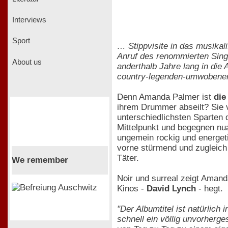
Interviews
Sport
… Stippvisite in das musikal
Anruf des renommierten Singer
About us
anderthalb Jahre lang in die
country-legenden-umwobenen 
Denn Amanda Palmer ist
die
ihrem Drummer abseilt? Sie v
unterschiedlichsten Sparten 
Mittelpunkt und begegnen nu
ungemein rockig und energeti
vorne stürmend und zugleich
Täter.
We remember
Noir und surreal zeigt Amanda
Kinos -
David Lynch
- hegt.
"Der Albumtitel ist natürlich
schnell ein völlig unvorherg