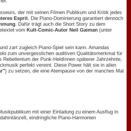
er.
isseurs, der mit seinen Filmen Publikum und Kritik jedes
nteres Esprit
. Die Piano-Dominierung garantiert dennoch
immung
. Dafür trägt auch die Short Story zu dem
getextet vom
Kult-Comic-Autor Neil Gaiman
(unter
 und zart zugleich Piano-Spiel sein kann. Amandas
 solo zum unvergesslichen auditiven Qualitätsmerkmal für
das Rebellentum der Punk-HeldInnen späterer Jahrzehnte,
musik perfekt vereint. Diese Power hält sie in allen
r"
) zu setzen, die eine Atempause von der manches Mal
usikpublikum mit einer Einladung zu einem Ausflug in
dahintänzelt, eindringliche Piano-Harmonien