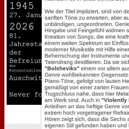
Wie der Titel impliziert, sind von
sanften Töne zu erwarten, aber a
unbändigen, ungeordneten. Genieß
Hingabe und Feingefühl widmen si
Kreation von Songs, die eine kraft
einem weiten Spektrum an Einflü
moderner Musikstile mit Hilfe eine
Beherrschung der Instrumente un
Tatendrang destillieren. Da sie si
"Bolsheviks"
einem vor allem au
Genre wohlbekannten Gegensatz-T
Piano-Töne, gefolgt von lauten He
gemäßigt von einer zarten Frauens
Trugschluss nahe, dass hier Meta
am Werk sind. Auch in
"Violently
Anleihen an das heftige Genre vo
extrem hoch vorgetragener Refrai
Hören zeigt sich, dass die Sechs 
eigenen Stil gefunden haben und k