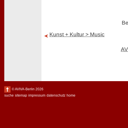
Be
Kunst + Kultur > Music
AV
© AVIVA-Berlin 2026
suche
sitemap
impressum
datenschutz
home