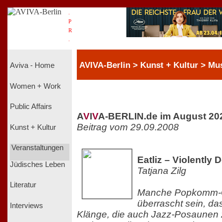
.
P
R
.
AVIVA-Berlin > Kunst + Kultur > Mu
Aviva - Home
Women + Work
Public Affairs
A
V
I
V
A-BERLIN.de im August 20
Beitrag vom 29.09.2008
Kunst + Kultur
Veranstaltungen
Eatliz – Violently D
Jüdisches Leben
Tatjana Zilg
Literatur
Manche Popkomm-G
überrascht sein, da
Interviews
Klänge, die auch Jazz-Posaunen 