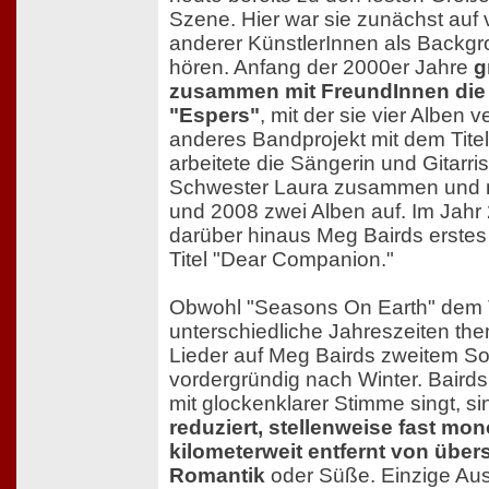
Szene. Hier war sie zunächst auf
anderer KünstlerInnen als Backg
hören. Anfang der 2000er Jahre
g
zusammen mit FreundInnen die
"Espers"
, mit der sie vier Alben v
anderes Bandprojekt mit dem Titel
arbeitete die Sängerin und Gitarrist
Schwester Laura zusammen und 
und 2008 zwei Alben auf. Im Jahr
darüber hinaus Meg Bairds erste
Titel "Dear Companion."
Obwohl "Seasons On Earth" dem T
unterschiedliche Jahreszeiten them
Lieder auf Meg Bairds zweitem S
vordergründig nach Winter. Bairds
mit glockenklarer Stimme singt, s
reduziert, stellenweise fast mo
kilometerweit entfernt von übe
Romantik
oder Süße. Einzige Au