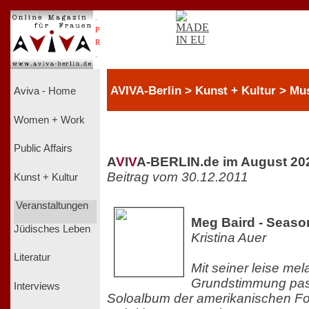
.
P
R
.
AVIVA-Berlin > Kunst + Kultur > Mu
Aviva - Home
Women + Work
Public Affairs
A
V
I
V
A-BERLIN.de im August 20
Beitrag vom 30.12.2011
Kunst + Kultur
Veranstaltungen
Meg Baird - Seaso
Jüdisches Leben
Kristina Auer
Literatur
Mit seiner leise me
Grundstimmung pas
Interviews
Soloalbum der amerikanischen Fo