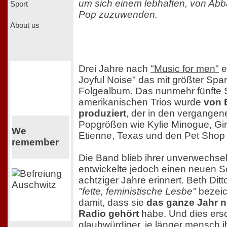
um sich einem lebhaften, von Abba
Sport
Pop zuzuwenden.
About us
Drei Jahre nach
"Music for men"
e
Joyful Noise" das mit größter Sp
Folgealbum. Das nunmehr fünfte 
amerikanischen Trios wurde
von 
produziert
, der in den vergangen
Popgrößen wie Kylie Minogue, Girl
We
Etienne, Texas und den Pet Shop 
remember
Die Band blieb ihrer unverwechselb
entwickelte jedoch einen neuen S
achtziger Jahre erinnert. Beth Ditto
"fette, feministische Lesbe"
bezeic
damit, dass sie
das ganze Jahr n
Radio gehört
habe. Und dies ers
glaubwürdiger, je länger mensch i