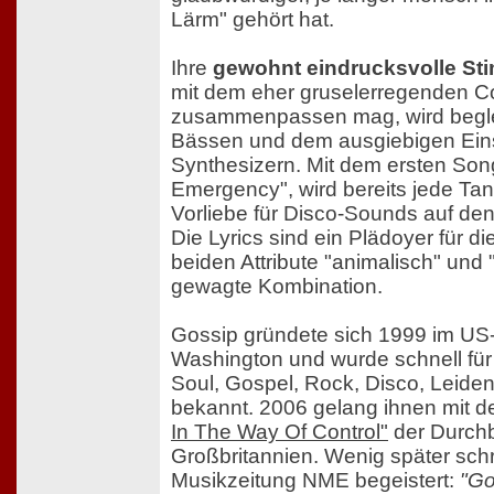
Lärm" gehört hat.
Ihre
gewohnt eindrucksvolle S
mit dem eher gruselerregenden Co
zusammenpassen mag, wird beglei
Bässen und dem ausgiebigen Ein
Synthesizern. Mit dem ersten Song
Emergency", wird bereits jede Tan
Vorliebe für Disco-Sounds auf den
Die Lyrics sind ein Plädoyer für d
beiden Attribute "animalisch" und 
gewagte Kombination.
Gossip gründete sich 1999 im US
Washington und wurde schnell für
Soul, Gospel, Rock, Disco, Leiden
bekannt. 2006 gelang ihnen mit 
In The Way Of Control"
der Durchb
Großbritannien. Wenig später schre
Musikzeitung NME begeistert:
"Go