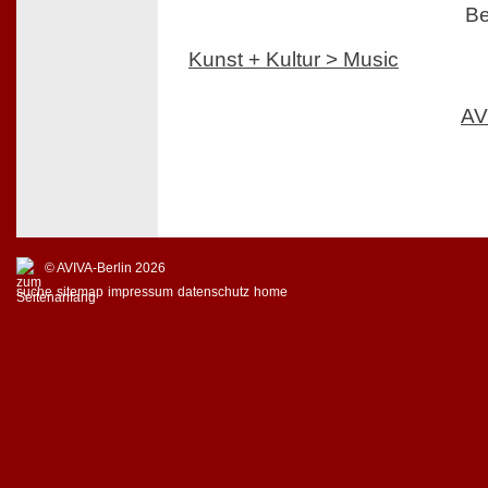
Be
Kunst + Kultur > Music
AV
© AVIVA-Berlin 2026
suche
sitemap
impressum
datenschutz
home