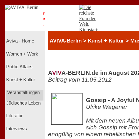
.
P
R
.
AVIVA-Berlin > Kunst + Kultur > Mu
Aviva - Home
Women + Work
Public Affairs
A
V
I
V
A-BERLIN.de im August 20
Beitrag vom 11.05.2012
Kunst + Kultur
Veranstaltungen
Gossip - A Joyful 
Jüdisches Leben
Ulrike Wagener
Literatur
Mit dem neuen Alb
sich Gossip mit Fron
Interviews
endgültig von einem rebellischen