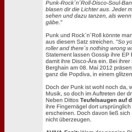
Punk-Rock´n´Roll-Disco-Soul-Ban
blasen dir die Lichter aus. Jeder
sehen und dazu tanzen, als wenn
gäbe."
Punk und Rock´n´Roll könnte man m
aus diesem Satz streichen.
"So yo
roller and there´s nothing wrong wi
Statement lassen Gossip ihre EP 
damit ihre Disco-Ära ein. Bei ihre
Berghain am 08. Mai 2012 präsenti
ganz die Popdiva, in einem glitzer
Doch der Punk ist wohl noch da, w
Musik, so doch im Auftreten der d
Neben Dittos
Teufelsaugen auf 
ihre Fingernägel dort ursprüngli
erscheinen. Doch davon ließ sich
nicht überzeugen.