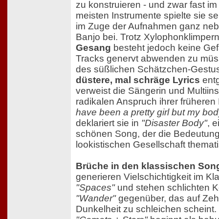
zu konstruieren - und zwar fast im
meisten Instrumente spielte sie se
im Zuge der Aufnahmen ganz nebe
Banjo bei. Trotz Xylophonklimper
Gesang
besteht jedoch keine Gef
Tracks genervt abwenden zu müs
des süßlichen Schätzchen-Gestus
düstere, mal schräge Lyrics
entg
verweist die Sängerin und Multiins
radikalen Anspruch ihrer früheren
have been a pretty girl but my bo
deklariert sie in
"Disaster Body"
, 
schönen Song, der die Bedeutung 
lookistischen Gesellschaft thematis
Brüche in den klassischen Son
generieren Vielschichtigkeit im 
"Spaces"
und stehen schlichten 
"Wander"
gegenüber, das auf Zeh
Dunkelheit zu schleichen scheint.