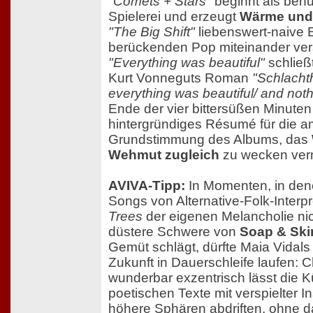
"Comets + Stars"
beginnt als beh
Spielerei und erzeugt
Wärme und 
"The Big Shift"
liebenswert-naive 
berückenden Pop miteinander ver
"Everything was beautiful"
schließt
Kurt Vonneguts Roman
"Schlacht
everything was beautiful/ and noth
Ende der vier bittersüßen Minuten 
hintergründiges Résumé für die a
Grundstimmung des Albums, das
Wehmut zugleich
zu wecken ver
AVIVA-Tipp:
In Momenten, in dene
Songs von Alternative-Folk-Interp
Trees
der eigenen Melancholie nich
düstere Schwere von
Soap & Ski
Gemüt schlägt, dürfte Maia Vidal
Zukunft in Dauerschleife laufen:
wunderbar exzentrisch lässt die Kü
poetischen Texte mit verspielter I
höhere Sphären abdriften, ohne d