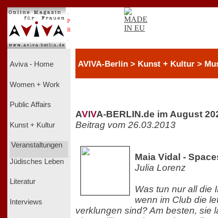
.
P
R
.
AVIVA-Berlin > Kunst + Kultur > Mu
Aviva - Home
Women + Work
Public Affairs
A
V
I
V
A-BERLIN.de im August 20
Beitrag vom 26.03.2013
Kunst + Kultur
Veranstaltungen
Maia Vidal - Space
Jüdisches Leben
Julia Lorenz
Literatur
Was tun nur all die
wenn im Club die le
Interviews
verklungen sind? Am besten, sie 