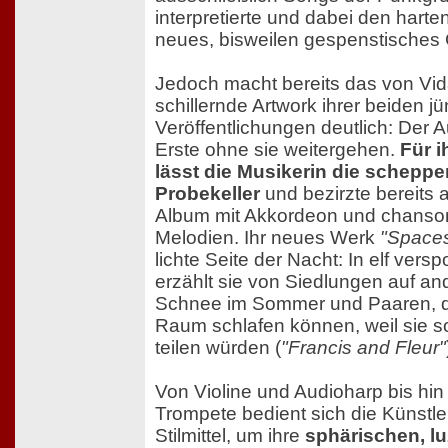
interpretierte und dabei den harten
neues, bisweilen gespenstisches
Jedoch macht bereits das von Vidal
schillernde Artwork ihrer beiden j
Veröffentlichungen deutlich: Der 
Erste ohne sie weitergehen.
Für i
lässt die Musikerin die scheppe
Probekeller
und bezirzte bereits 
Album mit Akkordeon und chanson
Melodien. Ihr neues Werk
"Space
lichte Seite der Nacht: In elf ver
erzählt sie von Siedlungen auf an
Schnee im Sommer und Paaren, di
Raum schlafen können, weil sie s
teilen würden (
"Francis and Fleur"
Von Violine und Audioharp bis hi
Trompete bedient sich die Künstle
Stilmittel, um ihre
sphärischen, l