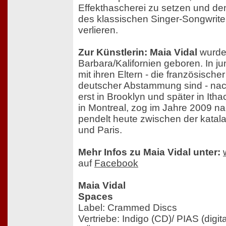
Effekthascherei zu setzen und den
des klassischen Singer-Songwrit
verlieren.
Zur Künstlerin: Maia Vidal
wurde
Barbara/Kalifornien geboren. In j
mit ihren Eltern - die französische
deutscher Abstammung sind - nac
erst in Brooklyn und später in Ithac
in Montreal, zog im Jahre 2009 n
pendelt heute zwischen der katal
und Paris.
Mehr Infos zu Maia Vidal unter:
auf
Facebook
Maia Vidal
Spaces
Label: Crammed Discs
Vertriebe: Indigo (CD)/ PIAS (digita