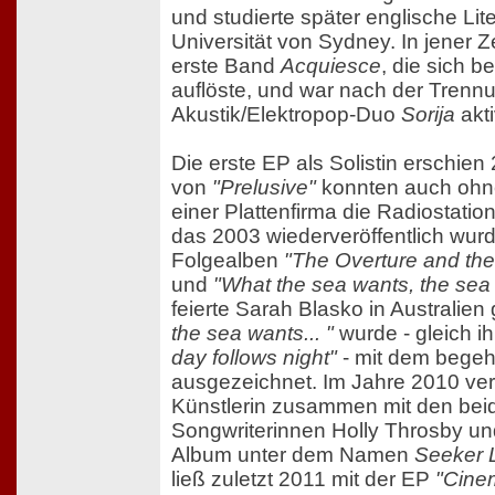
und studierte später englische Lit
Universität von Sydney. In jener Ze
erste Band
Acquiesce
, die sich b
auflöste, und war nach der Trenn
Akustik/Elektropop-Duo
Sorija
akti
Die erste EP als Solistin erschie
von
"Prelusive"
konnten auch ohne
einer Plattenfirma die Radiostati
das 2003 wiederveröffentlich wurd
Folgealben
"The Overture and th
und
"What the sea wants, the sea 
feierte Sarah Blasko in Australien
the sea wants... "
wurde - gleich 
day follows night"
- mit dem bege
ausgezeichnet. Im Jahre 2010 verö
Künstlerin zusammen mit den beid
Songwriterinnen Holly Throsby un
Album unter dem Namen
Seeker 
ließ zuletzt 2011 mit der EP
"Cine