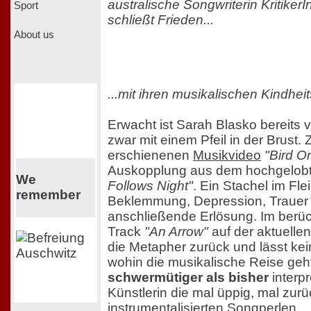
australische Songwriterin Kritike
Sport
schließt Frieden...
About us
...mit ihren musikalischen Kindhei
Erwacht ist Sarah Blasko bereits 
zwar mit einem Pfeil in der Brust
erschienenen
Musikvideo
"Bird O
Auskopplung aus dem hochgelob
We
Follows Night"
. Ein Stachel im Fle
remember
Beklemmung, Depression, Trauer 
anschließende Erlösung. Im berü
Track
"An Arrow"
auf der aktuelle
die Metapher zurück und lässt kei
wohin die musikalische Reise geh
schwermütiger als bisher
interpr
Künstlerin die mal üppig, mal zur
instrumentalisierten Songperlen.