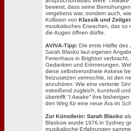
anspruchsvollstes Werk
"I Awake"
beweist, dass seine Bemühungen 
vergebens war, sondern auch, wi
Kollision von
Klassik und Zeitgei
musikalisches Erwachen, das so 
die Augen öffnen dürfte.
AVIVA-Tipp:
Die erste Hälfte des
Sarah Blasko laut eigenen Angab
Ferienhaus in Brighton verbracht, a
Gedanken und Erinnerungen. Welc
diese selbstverordnete Askese bei
freizusetzen vermochte, ist den 
anzuhören: Wie eine vertonte Sinnk
mitreißend zugleich, kunstvoll und
übertrifft
"I Awake"
ihre bisherige
den Weg für eine neue Ära im Sch
Zur Künstlerin: Sarah Blasko
ali
Blaskow wurde 1976 in Sydney ge
musikalische Erfahrungen sammel