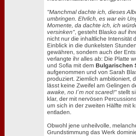
"Manchmal dachte ich, dieses Al
umbringen. Ehrlich, es war ein U
Momente, da dachte ich, ich würd
versinken"
, gesteht Blasko auf ih
nicht nur die inhaltliche Intensität
Einblick in die dunkelsten Stunde
gewähren, sondern auch der Ent
verlangte ihr alles ab: Die Platte
und Sofia mit dem
Bulgarischen 
aufgenommen und von Sarah Blas
produziert. Ziemlich ambitioniert,
lässt keine Zweifel am Gelingen 
awake, no I´m not scared!"
stellt 
klar, der mit nervösen Percussio
um sich in der zweiten Hälfte mit
entladen.
Obwohl jene unheilvolle, melanch
Grundstimmung das Werk dominiert