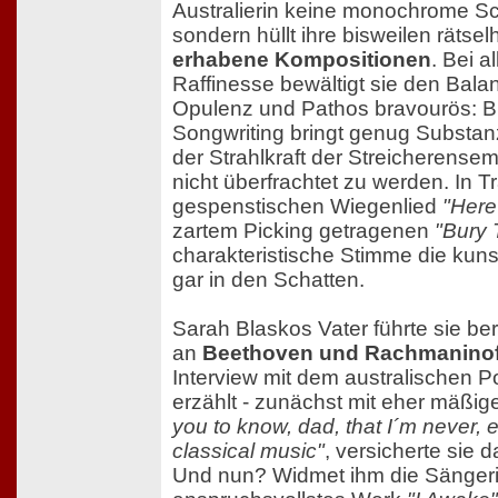
Australierin keine monochrome S
sondern hüllt ihre bisweilen rätselh
erhabene Kompositionen
. Bei a
Raffinesse bewältigt sie den Bal
Opulenz und Pathos bravourös: B
Songwriting bringt genug Substan
der Strahlkraft der Streicherensem
nicht überfrachtet zu werden. In 
gespenstischen Wiegenlied
"Here
zartem Picking getragenen
"Bury 
charakteristische Stimme die kun
gar in den Schatten.
Sarah Blaskos Vater führte sie ber
an
Beethoven und Rachmaninof
Interview mit dem australischen
erzählt - zunächst mit eher mäßig
you to know, dad, that I´m never, e
classical music"
, versicherte sie 
Und nun? Widmet ihm die Sängerin