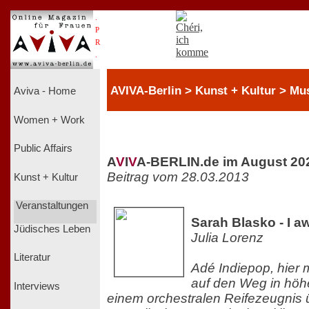
.
P
R
.
AVIVA-Berlin > Kunst + Kultur > Mu
Aviva - Home
Women + Work
Public Affairs
A
V
I
V
A-BERLIN.de im August 20
Beitrag vom 28.03.2013
Kunst + Kultur
Veranstaltungen
Sarah Blasko - I a
Jüdisches Leben
Julia Lorenz
Literatur
Adé Indiepop, hier 
auf den Weg in höh
Interviews
einem orchestralen Reifezeugnis ü