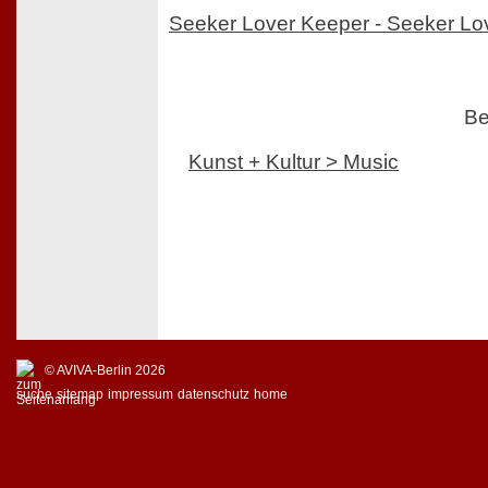
Seeker Lover Keeper - Seeker Lo
Be
Kunst + Kultur > Music
© AVIVA-Berlin 2026
suche
sitemap
impressum
datenschutz
home