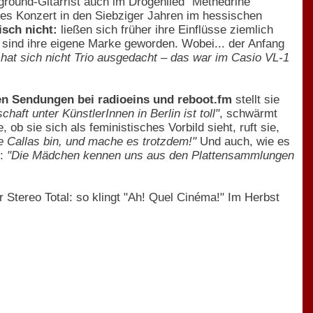
ground-Gitarrist auch im Drogenlied "Methedrine"
es Konzert in den Siebziger Jahren im hessischen
isch nicht:
ließen sich früher ihre Einflüsse ziemlich
, sind ihre eigene Marke geworden. Wobei... der Anfang
 hat sich nicht Trio ausgedacht – das war im Casio VL-1
ren Sendungen bei radioeins und reboot.fm
stellt sie
haft unter KünstlerInnen in Berlin ist toll"
, schwärmt
, ob sie sich als feministisches Vorbild sieht, ruft sie,
ie Callas bin, und mache es trotzdem!"
Und auch, wie es
n:
"Die Mädchen kennen uns aus den Plattensammlungen
Stereo Total: so klingt "Ah! Quel Cinéma!" Im Herbst