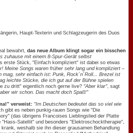
Sängerin, Haupt-Texterin und Schlagzeugerin des Duos
eal bewahrt,
das neue Album klingt sogar ein bisschen
es zuhause mit einem 8-Spur-Gerät selbst
 erste Stück, "Einfach kompliziert" ist dabei so etwas
r! Meine Songs waren früher sehr lang und kompliziert –
mag, sehr einfach ist: Punk, Rock´n´Roll... Brezel ist
g leichte Stücke, die ich gut auf der Bühne spielen
 zu dritt" eigentlich noch gerne live?
"Aber klar"
, sagt
, aber wir schon. Das macht doch Spaß!"
ma!" verweist:
"Im Deutschen bedeutet das so viel wie
ch gibt es neben punkig-rauen Songs wie "Die
" (das übrigens Francoises Lieblingslied der Platte
e "Hass-Satellit" und besonders "Elektroschocktherapie",
und krank, weshalb sie ihn dieser grausamen Behandlung