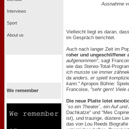
Ausnahme vo
Interviews
Sport
Vielleicht liegt es daran, da
About us
im Gespräch berichtet.
Auch nach langer Zeit im Po
roher und ungeschliffener
aufgenommen"
, sagt Franco
wie das Stereo-Total-Progra
ich musste sie immer zähnekn
da anders, er spielt kompliz
kann."
Apropos Bühne: Spielen
Francoise,
"sehr gern! Viele
We remember
Die neue Platte lotet emoti
´so ein Theater´, ein Auf und
Dachkatze" und "Mes Copines
ist), und traurige, düstere L
das von Lou Reeds Biografie 