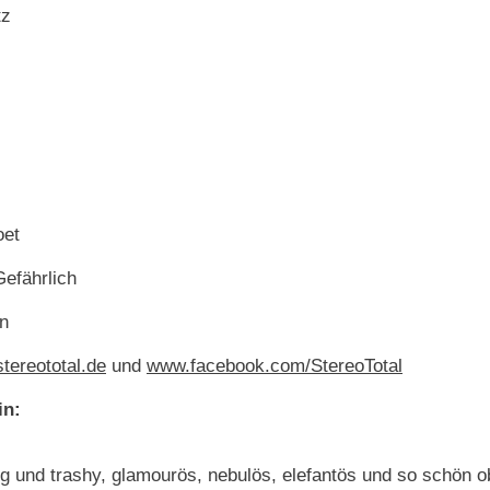
tz
oet
efährlich
n
tereototal.de
und
www.facebook.com/StereoTotal
in:
tig und trashy, glamourös, nebulös, elefantös und so schön