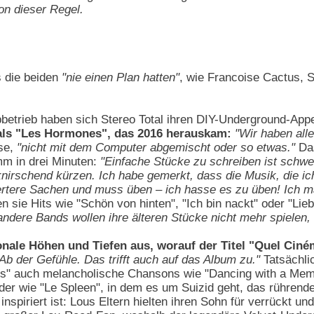
n dieser Regel.
ss die beiden
"nie einen Plan hatten"
, wie Francoise Cactus, 
pbetrieb haben sich Stereo Total ihren DIY-Underground-App
 als "Les Hormones", das 2016 herauskam:
"Wir haben all
ise,
"nicht mit dem Computer abgemischt oder so etwas."
Das
mm in drei Minuten:
"Einfache Stücke zu schreiben ist schwe
irschend kürzen. Ich habe gemerkt, dass die Musik, die ich 
iertere Sachen und muss üben – ich hasse es zu üben! Ich ma
 sie Hits wie "Schön von hinten", "Ich bin nackt" oder "Liebe
 andere Bands wollen ihre älteren Stücke nicht mehr spielen
onale Höhen und Tiefen aus, worauf der Titel "Quel Ciné
 Ab der Gefühle. Das trifft auch auf das Album zu."
Tatsächli
" auch melancholische Chansons wie "Dancing with a Memory
ieder wie "Le Spleen", in dem es um Suizid geht, das rührend
inspiriert ist: Lous Eltern hielten ihren Sohn für verrückt 