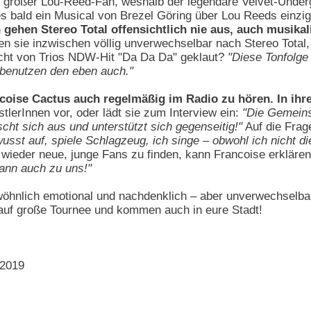
st großer Lou-Reed-Fan, weshalb der legendäre Velvet-Under
 bald ein Musical von Brezel Göring über Lou Reeds einzig
n gehen Stereo Total offensichtlich nie aus, auch musikal
en sie inzwischen völlig unverwechselbar nach Stereo Total
nicht von Trios NDW-Hit "Da Da Da" geklaut?
"Diese Tonfolge
 benutzen den eben auch."
ncoise Cactus auch regelmäßig im Radio zu hören. In ih
tlerInnen vor, oder lädt sie zum Interview ein:
"Die Gemeinsc
cht sich aus und unterstützt sich gegenseitig!"
Auf die Frage
ewusst auf, spiele Schlagzeug, ich singe – obwohl ich nicht d
 wieder neue, junge Fans zu finden, kann Francoise erkläre
ann auch zu uns!"
öhnlich emotional und nachdenklich – aber unverwechselbar 
auf große Tournee und kommen auch in eure Stadt!
 2019