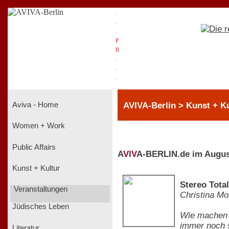
.
.
.
P
R
.
.
.
AVIVA-Berlin > Kunst + K
Aviva - Home
Women + Work
Public Affairs
A
V
I
V
A-BERLIN.de im Augus
Kunst + Kultur
Stereo Tota
Veranstaltungen
Christina Mo
Jüdisches Leben
Wie machen d
immer noch s
Literatur