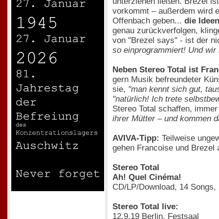
unterziehen ließen. Brezel i
vorkommt – außerdem wird es
Offenbach geben...
die Idee
genau zurückverfolgen, kling
von "Brezel says" - ist der 
so einprogrammiert! Und wir
Neben Stereo Total ist Fra
gern Musik befreundeter Küns
sie,
"man kennt sich gut, taus
"natürlich! Ich trete selbstb
Stereo Total schaffen, immer
ihrer Mütter – und kommen d
AVIVA-Tipp:
Teilweise ungew
gehen Francoise und Brezel 
Stereo Total
Ah! Quel Cinéma!
CD/LP/Download, 14 Songs,
Stereo Total live:
12.9.19 Berlin, Festsaal