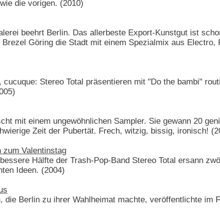
wie die vorigen. (2010)
lerei beehrt Berlin. Das allerbeste Export-Kunstgut ist schon 
Brezel Göring die Stadt mit einem Spezialmix aus Electro, 
cucuque: Stereo Total präsentieren mit "Do the bambi" routi
005)
ascht mit einem ungewöhnlichen Sampler. Sie gewann 20 geni
ierige Zeit der Pubertät. Frech, witzig, bissig, ironisch! (
 zum Valentinstag
 bessere Hälfte der Trash-Pop-Band Stereo Total ersann zwölf
ten Ideen. (2004)
us
in, die Berlin zu ihrer Wahlheimat machte, veröffentlichte 