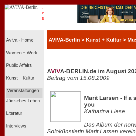
.
P
R
.
AVIVA-Berlin > Kunst + Kultur > Mu
Aviva - Home
Women + Work
Public Affairs
A
V
I
V
A-BERLIN.de im August 20
Beitrag vom 15.08.2009
Kunst + Kultur
Veranstaltungen
Marit Larsen - If a
Jüdisches Leben
you
Katharina Liese
Literatur
Das Album der nor
Interviews
Solokünstlerin Marit Larsen verei