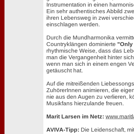
Instrumentation in einen harmonis
Ein sehr authentisches Abbild zw
ihren Lebensweg in zwei verschi
einschlagen werden.
Durch die Mundharmonika vermitte
Countryklängen dominierte
"Only 
rhythmische Weise, dass das Leb
man die Vergangenheit hinter sic
wenn man sich in einem engen Ver
getäuscht hat.
Auf die mitreißenden Liebessongs,
ZuhörerInnen animieren, die eige
nie aus den Augen zu verlieren, k
Musikfans hierzulande freuen.
Marit Larsen im Netz:
www.maritl
AVIVA-Tipp:
Die Leidenschaft, mi