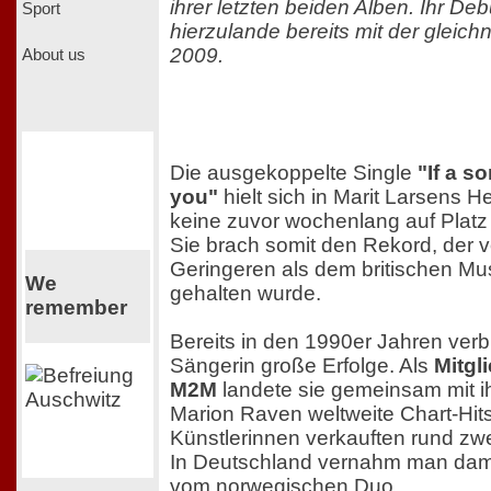
ihrer letzten beiden Alben. Ihr De
Sport
hierzulande bereits mit der gleich
2009.
About us
Die ausgekoppelte Single
"If a s
you"
hielt sich in Marit Larsens 
keine zuvor wochenlang auf Platz
Sie brach somit den Rekord, der 
Geringeren als dem britischen Mu
We
gehalten wurde.
remember
Bereits in den 1990er Jahren ver
Sängerin große Erfolge. Als
Mitgl
M2M
landete sie gemeinsam mit i
Marion Raven weltweite Chart-Hits
Künstlerinnen verkauften rund zwe
In Deutschland vernahm man dama
vom norwegischen Duo.