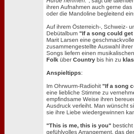
Hürde nehmen."
, sagt die talentie
ihren Aufnahmen auch gerne das Kl
oder die Mandoline begleitend ein
Auf ihrem Österreich-, Schweiz- 
Debütalbum
"If a song could ge
Marit Larsen eine geschmackvolle 
zusammengestellte Auswahl ihrer e
Songs liefern einen musikalischen
Folk
über
Country
bis hin zu
kla
Anspieltipps
:
Im Ohrwurm-Radiohit
"If a song 
eine liebliche Stimme zu vernehme
empfindsame Weise ihren bereue
Ausdruck verleiht. Man wünscht s
sie ihre Liebe wiedergewinnen ka
"This is me, this is you"
besticht
gefühlvolles Arrangement, das d