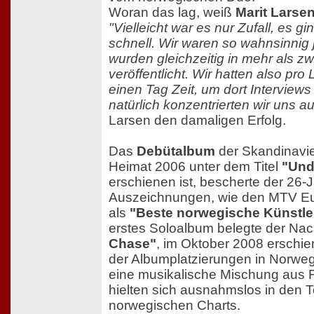
Woran das lag, weiß
Marit Larse
"Vielleicht war es nur Zufall, es g
schnell. Wir waren so wahnsinnig 
wurden gleichzeitig in mehr als z
veröffentlicht. Wir hatten also pr
einen Tag Zeit, um dort Interview
natürlich konzentrierten wir uns a
Larsen den damaligen Erfolg.
Das
Debütalbum
der Skandinavier
Heimat 2006 unter dem Titel
"Und
erschienen ist, bescherte der 26-J
Auszeichnungen, wie den MTV E
als
"Beste norwegische Künstle
erstes Soloalbum belegte der Nac
Chase"
, im Oktober 2008 erschie
der Albumplatzierungen in Norwege
eine musikalische Mischung aus 
hielten sich ausnahmslos in den 
norwegischen Charts.