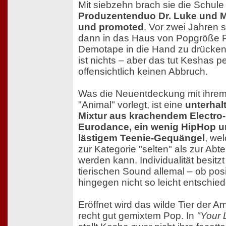
Mit siebzehn brach sie die Schul
Produzentenduo Dr. Luke und M
und promoted
. Vor zwei Jahren 
dann in das Haus von Popgröße Pr
Demotape in die Hand zu drücke
ist nichts – aber das tut Keshas p
offensichtlich keinen Abbruch.
Was die Neuentdeckung mit ihrem
"Animal" vorlegt, ist eine
unterhal
Mixtur aus krachendem Electro
Eurodance, ein wenig HipHop u
lästigem Teenie-Gequängel
, we
zur Kategorie "selten" als zur Abt
werden kann. Individualität besitz
tierischen Sound allemal – ob pos
hingegen nicht so leicht entschie
Eröffnet wird das wilde Tier der A
recht gut gemixtem Pop. In
"Your 