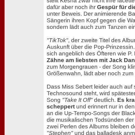
stellt Kesha zwar nicht ihre facet
dafür aber noch ihr
Gespür für di
unter Beweis. Der animierende Bas
Sängerin ihren Kopf gegen die W
sondern lädt auch zum Tanzen ein
"TikTok"
, der zweite Titel des Albu
Auskunft über die Pop-Prinzessin.
sich angeblich des Öfteren wie P.
Zähne am liebsten mit Jack Dan
zum Morgengrauen - der Song klin
Größenwahn, lädt aber noch zum 
Dass Miss Sebert leider auch auf
Technosound steht, wird spätesten
Song
"Take It Off"
deutlich.
Es kra
scheppert
und erinnert nur in de
an die Up-Tempo-Songs der Black
die musikalischen Todsünden der
zwei Perlen des Albums bleiben d
"Stephen"
und das balladesk an