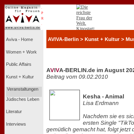
.
P
R
.
AVIVA-Berlin > Kunst + Kultur > Mu
Aviva - Home
Women + Work
Public Affairs
A
V
I
V
A-BERLIN.de im August 20
Beitrag vom 09.02.2010
Kunst + Kultur
Veranstaltungen
Kesha - Animal
Jüdisches Leben
Lisa Erdmann
Literatur
Nachdem sie es sich 
ersten Single "TikT
Interviews
gemütlich gemacht hat, folgt jetzt 