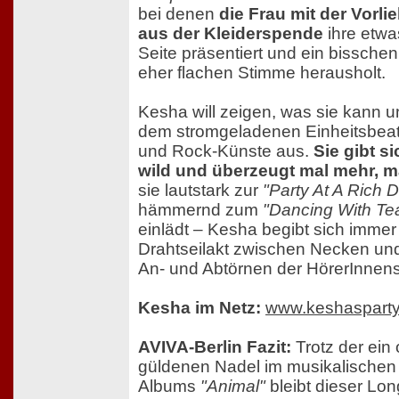
bei denen
die Frau mit der Vorli
aus der Kleiderspende
ihre etwa
Seite präsentiert und ein bisschen
eher flachen Stimme herausholt.
Kesha will zeigen, was sie kann u
dem stromgeladenen Einheitsbeat
und Rock-Künste aus.
Sie gibt si
wild und überzeugt mal mehr, m
sie lautstark zur
"Party At A Rich
hämmernd zum
"Dancing With Te
einlädt – Kesha begibt sich immer
Drahtseilakt zwischen Necken un
An- und Abtörnen der HörerInnens
Kesha im Netz:
www.keshaspart
AVIVA-Berlin Fazit:
Trotz der ein
güldenen Nadel im musikalische
Albums
"Animal"
bleibt dieser Lon