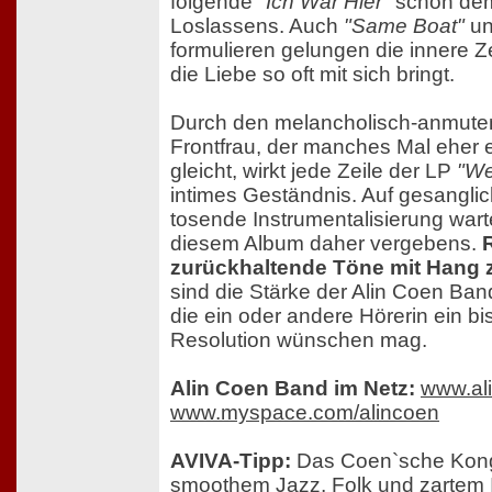
folgende
"Ich War Hier"
schon dem
Loslassens. Auch
"Same Boat"
u
formulieren gelungen die innere Z
die Liebe so oft mit sich bringt.
Durch den melancholisch-anmut
Frontfrau, der manches Mal eher
gleicht, wirkt jede Zeile der LP
"We
intimes Geständnis. Auf gesangl
tosende Instrumentalisierung wart
diesem Album daher vergebens.
zurückhaltende Töne mit Hang
sind die Stärke der Alin Coen Ban
die ein oder andere Hörerin ein b
Resolution wünschen mag.
Alin Coen Band im Netz:
www.al
www.myspace.com/alincoen
AVIVA-Tipp:
Das Coen`sche Kong
smoothem Jazz, Folk und zartem I