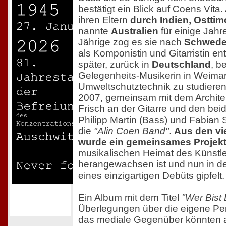
bestätigt ein Blick auf Coens Vita. 
ihren Eltern
durch Indien, Ostti
nannte
Australien
für einige Jahr
Jährige zog es sie nach
Schwed
als Komponistin und Gitarristin en
später, zurück in
Deutschland
, b
Gelegenheits-Musikerin in Weima
Umweltschutztechnik zu studieren
2007, gemeinsam mit dem Archite
Frisch an der Gitarre und den be
Philipp Martin (Bass) und Fabian
die
"Alin Coen Band"
.
Aus den vie
wurde ein gemeinsames Projek
musikalischen Heimat des Künstle
herangewachsen ist und nun in de
eines einzigartigen Debüts gipfelt.
Ein Album mit dem Titel
"Wer Bist
Überlegungen über die eigene Pe
das mediale Gegenüber könnten a