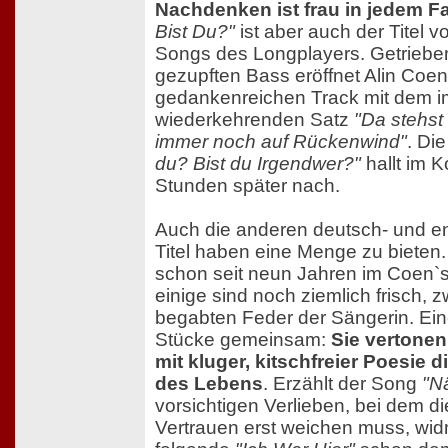
Nachdenken ist frau in jedem Fa
Bist Du?"
ist aber auch der Titel 
Songs des Longplayers. Getriebe
gezupften Bass eröffnet Alin Coe
gedankenreichen Track mit dem 
wiederkehrenden Satz
"Da stehst
immer noch auf Rückenwind"
. Di
du? Bist du Irgendwer?"
hallt im K
Stunden später nach.
Auch die anderen deutsch- und e
Titel haben eine Menge zu biete
schon seit neun Jahren im Coen`s
einige sind noch ziemlich frisch,
begabten Feder der Sängerin. Ein
Stücke gemeinsam:
Sie vertonen
mit kluger, kitschfreier Poesie 
des Lebens
. Erzählt der Song
"N
vorsichtigen Verlieben, bei dem d
Vertrauen erst weichen muss, wid