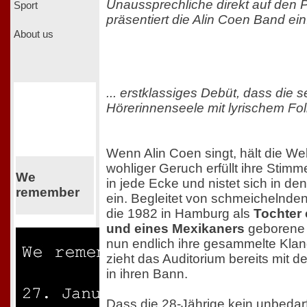
Unaussprechliche direkt auf den P
Sport
präsentiert die Alin Coen Band ein.
About us
... erstklassiges Debüt, dass die s
Hörerinnenseele mit lyrischem Folk
Wenn Alin Coen singt, hält die Wel
wohliger Geruch erfüllt ihre Stim
We
in jede Ecke und nistet sich in de
remember
ein. Begleitet von schmeichelnden
die 1982 in Hamburg als
Tochter
und eines Mexikaners
geborene
nun endlich ihre gesammelte Klang
zieht das Auditorium bereits mit
in ihren Bann.
Dass die 28-Jährige kein unbedarf