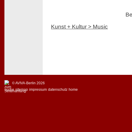
Be
Kunst + Kultur > Music
© AVIVA-Berlin 2026
suche
sitemap
impressum
datenschutz
home