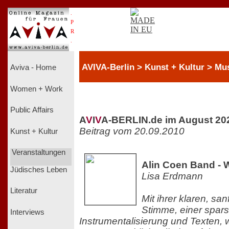
.
P
R
.
AVIVA-Berlin > Kunst + Kultur > Mu
Aviva - Home
Women + Work
Public Affairs
A
V
I
V
A-BERLIN.de im August 20
Beitrag vom 20.09.2010
Kunst + Kultur
Veranstaltungen
Alin Coen Band - 
Jüdisches Leben
Lisa Erdmann
Literatur
Mit ihrer klaren, sa
Stimme, einer spa
Interviews
Instrumentalisierung und Texten, 